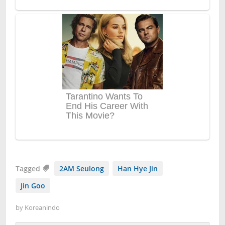
Tagged
2AM Seulong
Han Hye Jin
Jin Goo
by
Koreanindo