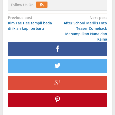
Follow Us On
Post
Previous post
Next post
Kim Tae Hee tampil beda
After School Merilis Foto
navigation
di iklan kopi terbaru
Teaser Comeback
Menampilkan Nana dan
Raina