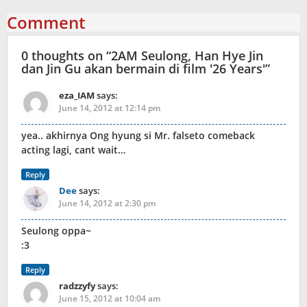
Comment
0 thoughts on “
2AM Seulong, Han Hye Jin
dan Jin Gu akan bermain di film '26 Years'
”
eza_IAM
says:
June 14, 2012 at 12:14 pm
yea.. akhirnya Ong hyung si Mr. falseto comeback
acting lagi, cant wait…
Reply
Dee
says:
June 14, 2012 at 2:30 pm
Seulong oppa~
:3
Reply
radzzyfy
says:
June 15, 2012 at 10:04 am