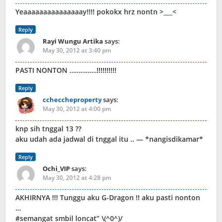
Yeaaaaaaaaaaaaaaay!!!! pokokx hrz nontn >___<
Reply
Rayi Wungu Artika
says:
May 30, 2012 at 3:40 pm
PASTI NONTON ……………!!!!!!!!!!
Reply
ccheccheproperty
says:
May 30, 2012 at 4:00 pm
knp sih tnggal 13 ??
aku udah ada jadwal di tnggal itu .. — *nangisdikamar*
Reply
Ochi_VIP
says:
May 30, 2012 at 4:28 pm
AKHIRNYA !!! Tunggu aku G-Dragon !! aku pasti nonton
…
#semangat smbil loncat” \(^0^)/