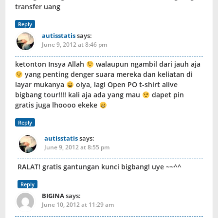
transfer uang
Reply
autisstatis
says:
June 9, 2012 at 8:46 pm
ketonton Insya Allah
walaupun ngambil dari jauh aja
yang penting denger suara mereka dan keliatan di
layar mukanya
oiya, lagi Open PO t-shirt alive
bigbang tour!!!! kali aja ada yang mau
dapet pin
gratis juga lhoooo ekeke
Reply
autisstatis
says:
June 9, 2012 at 8:55 pm
RALAT! gratis gantungan kunci bigbang! uye ~~^^
Reply
BIGINA
says:
June 10, 2012 at 11:29 am