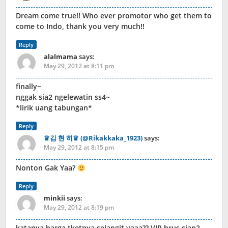
Dream come true!! Who ever promotor who get them to
come to Indo, thank you very much!!
Reply
alalmama
says:
May 29, 2012 at 8:11 pm
finally~
nggak sia2 ngelewatin ss4~
*lirik uang tabungan*
Reply
♛김 현 히♛ (@Rikakkaka_1923)
says:
May 29, 2012 at 8:15 pm
Nonton Gak Yaa?
Reply
minkii
says:
May 29, 2012 at 8:19 pm
katanya harga tketnya selangit yaaa?? VIP hrus siap2