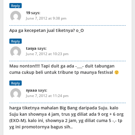
Reply
19
says:
June 7, 2012 at 9:38 pm
Apa ga kecepetan jual tiketnya? o_O
Reply
tasya
says:
June 7, 2012 at 10:23 pm
Mau nonton!!!! Tapi duit ga ada -___- duit tabungan
cuma cukup beli untuk tribune tp maunya festival
Reply
syaaa
says:
June 7, 2012 at 11:24 pm
harga tiketnya mahalan Big Bang daripada Suju. kalo
Suju kan shownya 4 jam, trus yg diliat ada 9 org + 6 org
(EXO-M). kalo ini, shownya 2 jam, yg diliat cuma 5 -,- tp
yg ini promotornya bagus sih..