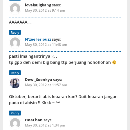
lovelyBigbang
says:
May 30, 2012 at 9:14 am
AAAAAAA….
Reply
N'zee leriouzz
says:
May 30, 2012 at 11:48 am
pasti lma ngantrinya :(. .
tp gpp deh demi big bang ttp berjuang hohohohoh
Reply
Dewi_Soonkyu
says:
May 30, 2012 at 11:57 am
Oktober, berarti abis lebaran kan? Duit lebaran jangan
pada di abisin !! Kkkk ~ ^^
Reply
HnaChan
says:
May 30, 2012 at 1:34 pm