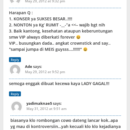
May 29, 2012 at 9:32 pm
Harapan Q :
1. KONSER ya SUKSES BESAR..!!!!
2. NONTON ya Kg’ RUMIT -__-“a <<– wajib bgt nih
3. Baik kantong, kesehatan ataupun keberuntungan
smw VIP always diberkati forever
VIP.. busungkan dada.. angkat crownstick and say..
"sampai jumpa di MEIS guysss….!!!!!!"
Reply
Ade
says:
May 29, 2012 at 9:52 pm
semoga enggak dibuat kecewa kaya LADY GAGAL!!!
Reply
yadimaknae5
says:
May 31, 2012 at 9:51 am
biasanya klo rombongan cowo dateng lancar kok..apa
yg mau di kontroversiin…yah kecuali klo klo kejadianya