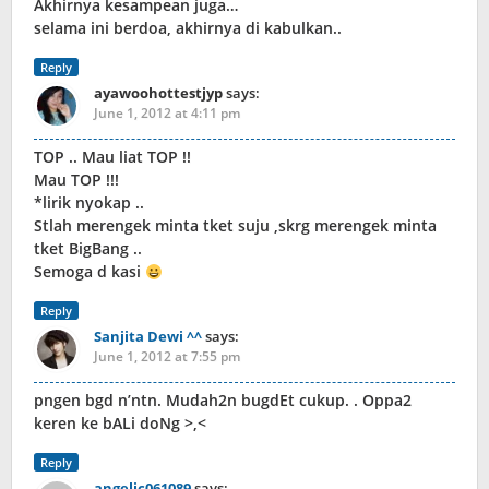
Akhirnya kesampean juga…
selama ini berdoa, akhirnya di kabulkan..
Reply
ayawoohottestjyp
says:
June 1, 2012 at 4:11 pm
TOP .. Mau liat TOP !!
Mau TOP !!!
*lirik nyokap ..
Stlah merengek minta tket suju ,skrg merengek minta
tket BigBang ..
Semoga d kasi
Reply
Sanjita Dewi ^^
says:
June 1, 2012 at 7:55 pm
pngen bgd n’ntn. Mudah2n bugdEt cukup. . Oppa2
keren ke bALi doNg >,<
Reply
angelic061089
says: