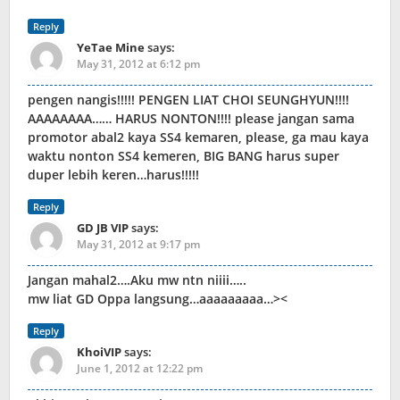
Reply
YeTae Mine
says:
May 31, 2012 at 6:12 pm
pengen nangis!!!!! PENGEN LIAT CHOI SEUNGHYUN!!!!
AAAAAAAA…… HARUS NONTON!!!! please jangan sama
promotor abal2 kaya SS4 kemaren, please, ga mau kaya
waktu nonton SS4 kemeren, BIG BANG harus super
duper lebih keren…harus!!!!!
Reply
GD JB VIP
says:
May 31, 2012 at 9:17 pm
Jangan mahal2….Aku mw ntn niiii…..
mw liat GD Oppa langsung…aaaaaaaaa…><
Reply
KhoiVIP
says:
June 1, 2012 at 12:22 pm