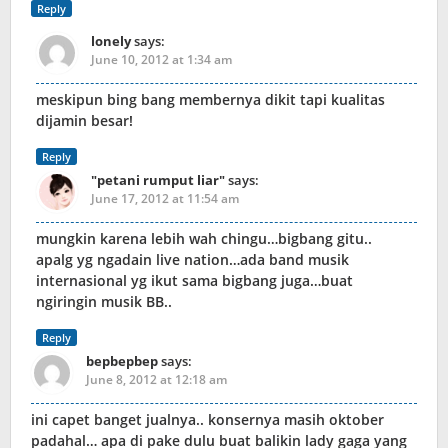
Reply
lonely
says:
June 10, 2012 at 1:34 am
meskipun bing bang membernya dikit tapi kualitas
dijamin besar!
Reply
"petani rumput liar"
says:
June 17, 2012 at 11:54 am
mungkin karena lebih wah chingu…bigbang gitu..
apalg yg ngadain live nation…ada band musik
internasional yg ikut sama bigbang juga…buat
ngiringin musik BB..
Reply
bepbepbep
says:
June 8, 2012 at 12:18 am
ini capet banget jualnya.. konsernya masih oktober
padahal… apa di pake dulu buat balikin lady gaga yang