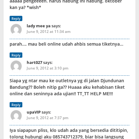
aaaaa pengeeeen. harus nabung ini nabung. oktober
kan ya? *wish*
Reply
lady mee ya
says:
June 9, 2012 at 11:34 am
parah…. mau beli online udah ahbis semua tiketnya…
Reply
hart027
says:
June 9, 2012 at 3:10 pm
Siapa yg ntar mau ke outletnya yg di jalan Djundunan
Bandung?? Boleh nitip ga?? Huaaa aku kehabisan tiket
online dan seninnya ada ujian!! TT_TT HELP ME!!!
Reply
upaVIP
says:
June 9, 2012 at 7:37 pm
Iya siapapun pliss, klo udah ada yang bersedia dititipin,
tolong hubungi aku 085743712379, biar bisa langsung