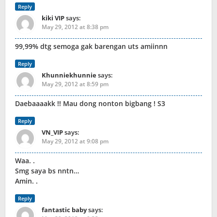
Reply
kiki VIP
says:
May 29, 2012 at 8:38 pm
99,99% dtg semoga gak barengan uts amiinnn
Reply
Khunniekhunnie
says:
May 29, 2012 at 8:59 pm
Daebaaaakk !! Mau dong nonton bigbang ! S3
Reply
VN_VIP
says:
May 29, 2012 at 9:08 pm
Waa. .
Smg saya bs nntn…
Amin. .
Reply
fantastic baby
says: