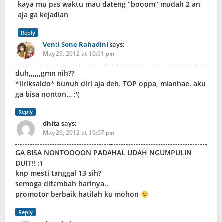
kaya mu pas waktu mau dateng “booom” mudah 2 an
aja ga kejadian
Reply
Venti Sone Rahadini
says:
May 29, 2012 at 10:01 pm
duh,,,,,,gmn nih??
*liriksaldo* bunuh diri aja deh. TOP oppa, mianhae. aku
ga bisa nonton… :'(
Reply
dhita
says:
May 29, 2012 at 10:07 pm
GA BISA NONTOOOON PADAHAL UDAH NGUMPULIN
DUIT!! :'(
knp mesti tanggal 13 sih?
semoga ditambah harinya..
promotor berbaik hatilah ku mohon
Reply