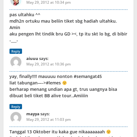
May 29, 2012 at 10:34 pm
pas ultahku ^^
mdh2n ortuku mau beliin tiket sbg hadiah ultahku.
Amin
aku pengen lht tindik bru GD ><, tp itu skt lo bg, di bibir
-___-
Reply
aiuuu
says:
May 29, 2012 at 10:36 pm
yay, finally!!!! mauuuu nonton #semangat45
liat tabungan—->#lemes
berharap menang undian apa gt, trus uangnya bisa
dibuat beli tiket BB alive tour..Amiiiin
Reply
mayya
says:
May 29, 2012 at 11:03 pm
Tanggal 13 Oktober itu kaka gue nikaaaaaaah