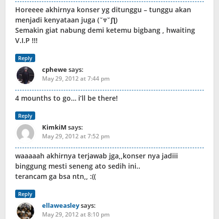
Horeeee akhirnya konser yg ditunggu – tunggu akan
menjadi kenyataan juga (˘▿˘ʃƪ)
Semakin giat nabung demi ketemu bigbang , hwaiting
V.I.P !!!
Reply
cphewe
says:
May 29, 2012 at 7:44 pm
4 mounths to go… i’ll be there!
Reply
KimkiM
says:
May 29, 2012 at 7:52 pm
waaaaah akhirnya terjawab jga,,konser nya jadiii
binggung mesti seneng ato sedih ini..
terancam ga bsa ntn,, :((
Reply
ellaweasley
says:
May 29, 2012 at 8:10 pm