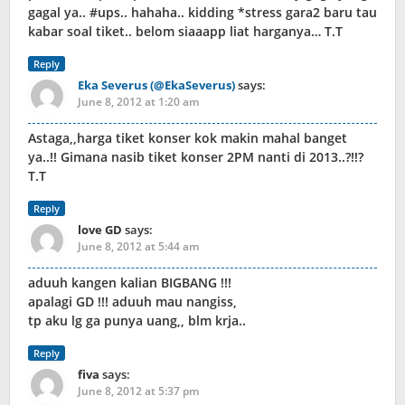
gagal ya.. #ups.. hahaha.. kidding *stress gara2 baru tau
kabar soal tiket.. belom siaaapp liat harganya… T.T
Reply
Eka Severus (@EkaSeverus)
says:
June 8, 2012 at 1:20 am
Astaga,,harga tiket konser kok makin mahal banget
ya..!! Gimana nasib tiket konser 2PM nanti di 2013..?!!?
T.T
Reply
love GD
says:
June 8, 2012 at 5:44 am
aduuh kangen kalian BIGBANG !!!
apalagi GD !!! aduuh mau nangiss,
tp aku lg ga punya uang,, blm krja..
Reply
fiva
says:
June 8, 2012 at 5:37 pm