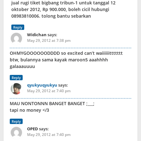
jual rugi tiket bigbang tribun-1 untuk tanggal 12
oktober 2012, Rp 900.000, boleh cicil hubungi
08983810006. tolong bantu sebarkan
Reply
Widichan
says:
May 29, 2012 at 7:38 pm
OHMYGOOOOOODDDD so excited can’t waiiiiiittttttt
btw, bulannya sama kayak maroon5 aaahhhh
galaaauuuu
Reply
qyukyuqyukyu
says:
May 29, 2012 at 7:40 pm
MAU NONTONNN BANGET BANGET ;___;
tapi no money </3
Reply
OPED
says:
May 29, 2012 at 7:40 pm