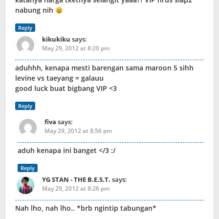
nabung nih
Reply
kikukiku
says:
May 29, 2012 at 8:20 pm
aduhhh, kenapa mesti barengan sama maroon 5 sihh
levine vs taeyang = galauu
good luck buat bigbang VIP <3
Reply
fiva
says:
May 29, 2012 at 8:56 pm
aduh kenapa ini banget </3 :/
Reply
YG STAN - THE B.E.S.T.
says:
May 29, 2012 at 8:26 pm
Nah lho, nah lho.. *brb ngintip tabungan*