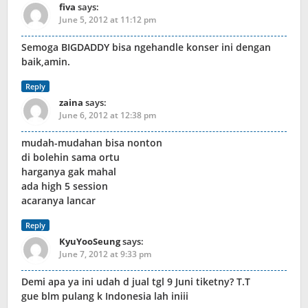
fiva
says:
June 5, 2012 at 11:12 pm
Semoga BIGDADDY bisa ngehandle konser ini dengan
baik,amin.
Reply
zaina
says:
June 6, 2012 at 12:38 pm
mudah-mudahan bisa nonton
di bolehin sama ortu
harganya gak mahal
ada high 5 session
acaranya lancar
Reply
KyuYooSeung
says:
June 7, 2012 at 9:33 pm
Demi apa ya ini udah d jual tgl 9 Juni tiketny? T.T
gue blm pulang k Indonesia lah iniii