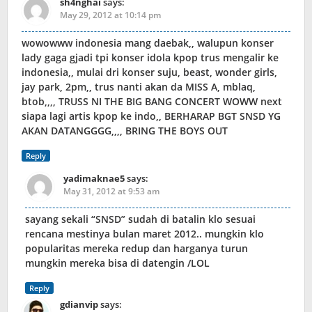
sh4nghai
says:
May 29, 2012 at 10:14 pm
wowowww indonesia mang daebak,, walupun konser
lady gaga gjadi tpi konser idola kpop trus mengalir ke
indonesia,, mulai dri konser suju, beast, wonder girls,
jay park, 2pm,, trus nanti akan da MISS A, mblaq,
btob,,,, TRUSS NI THE BIG BANG CONCERT WOWW next
siapa lagi artis kpop ke indo,, BERHARAP BGT SNSD YG
AKAN DATANGGGG,,,, BRING THE BOYS OUT
Reply
yadimaknae5
says:
May 31, 2012 at 9:53 am
sayang sekali “SNSD” sudah di batalin klo sesuai
rencana mestinya bulan maret 2012.. mungkin klo
popularitas mereka redup dan harganya turun
mungkin mereka bisa di datengin /LOL
Reply
gdianvip
says: