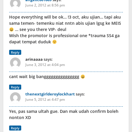
June 2, 2012 at 8:56 pm
Hope everything will be ok… !3 oct, aku ujian… tapi aku
sama temen- temenku niat nntn abis ujian lgsg ke MEIS
… see you there VIP- deul
Wish the promotor is professional one *trauma SS4 ga
dapat tempat duduk
Reply
arinaaaa
says:
June 3, 2012 at 4:04 pm
cant wait big banggggggggggggggg
Reply
thenextgirlderoylockhart
says:
June 5, 2012 at 4:47 pm
Yes, pas sama ultah gue. Dan mak udah confirm boleh
nonton XD
Reply