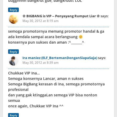
uugghhhh bangkrut gue, bangkruutt LOL
Reply
♔ BIGBANG is VIP -- Penyayang Rumput Liar ♔
says:
May 30, 2012 at 8:19 am
semoga promotornya memang promotor handal & ga
ada kendala sampai acara berlangsung
konsernya pun sukses dan aman :^_______^
Reply
Ira maniez (ELF_BertemanDenganSiapaSaja)
says:
May 30, 2012 at 8:39 am
Chukkae VIP Ina…
Semoga konsernya Lancar, aman n sukses
Semoga BigBang kerasan di Ina, semoga promotornya
profesional
dan yang gak ktinggaLan semoga VIP bisa nonton
semua
once again, Chukkae VIP Ina ^^
Reply