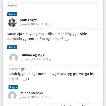
mahal.
Reply
yn811
says:
June 8, 2012 at 7:34 pm
saran aja sih, yang mau tribun mending yg 2 side
daripada yg center, *pengalaman* .__.
Reply
suukaeng
says:
June 8, 2012 at 8:21 pm
kenapa gt?
Aduh lg galau bgt mw pilih yg mana..yg pst VIP ga bs
kebeli TT__TT
Reply
minho226
says:
June 8, 2012 at 7:53 pm