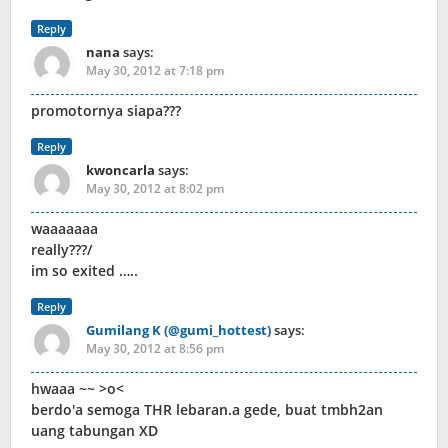
Reply
nana
says:
May 30, 2012 at 7:18 pm
promotornya siapa???
Reply
kwoncarla
says:
May 30, 2012 at 8:02 pm
waaaaaaa
really???/
im so exited …..
Reply
Gumilang K (@gumi_hottest)
says:
May 30, 2012 at 8:56 pm
hwaaa ~~ >o<
berdo'a semoga THR lebaran.a gede, buat tmbh2an
uang tabungan XD