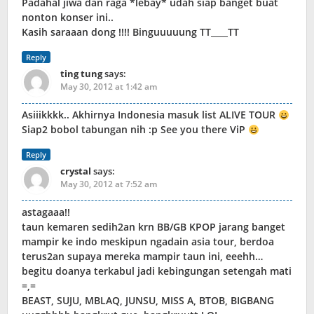
Padahal jiwa dan raga *lebay* udah siap banget buat
nonton konser ini..
Kasih saraaan dong !!!! Binguuuuung TT____TT
Reply
ting tung
says:
May 30, 2012 at 1:42 am
Asiiikkkk.. Akhirnya Indonesia masuk list ALIVE TOUR
Siap2 bobol tabungan nih :p See you there ViP
Reply
crystal
says:
May 30, 2012 at 7:52 am
astagaaa!!
taun kemaren sedih2an krn BB/GB KPOP jarang banget
mampir ke indo meskipun ngadain asia tour, berdoa
terus2an supaya mereka mampir taun ini, eeehh…
begitu doanya terkabul jadi kebingungan setengah mati
=,=
BEAST, SUJU, MBLAQ, JUNSU, MISS A, BTOB, BIGBANG