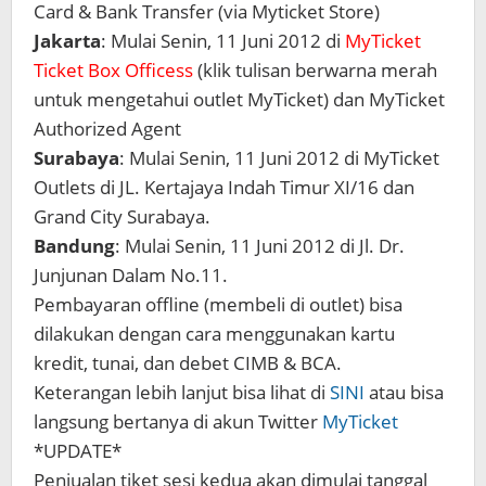
Card & Bank Transfer (via Myticket Store)
Jakarta
: Mulai Senin, 11 Juni 2012 di
MyTicket
Ticket Box Officess
(klik tulisan berwarna merah
untuk mengetahui outlet MyTicket) dan MyTicket
Authorized Agent
Surabaya
: Mulai Senin, 11 Juni 2012 di MyTicket
Outlets di JL. Kertajaya Indah Timur XI/16 dan
Grand City Surabaya.
Bandung
: Mulai Senin, 11 Juni 2012 di Jl. Dr.
Junjunan Dalam No.11.
Pembayaran offline (membeli di outlet) bisa
dilakukan dengan cara menggunakan kartu
kredit, tunai, dan debet CIMB & BCA.
Keterangan lebih lanjut bisa lihat di
SINI
atau bisa
langsung bertanya di akun Twitter
MyTicket
*UPDATE*
Penjualan tiket sesi kedua akan dimulai tanggal