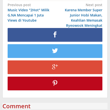
Post
Previous post
Next post
Music Video "2Hot" Milik
Karena Member Super
navigation
G.NA Mencapai 1 Juta
Junior Hobi Makan,
Views di Youtube
Keahlian Memasak
Ryeowook Meningkat
Comment