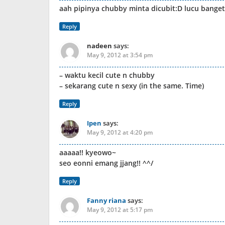
aah pipinya chubby minta dicubit:D lucu banget
Reply
nadeen
says:
May 9, 2012 at 3:54 pm
– waktu kecil cute n chubby
– sekarang cute n sexy (in the same. Time)
Reply
Ipen
says:
May 9, 2012 at 4:20 pm
aaaaa!! kyeowo~
seo eonni emang jjang!! ^^/
Reply
Fanny riana
says:
May 9, 2012 at 5:17 pm