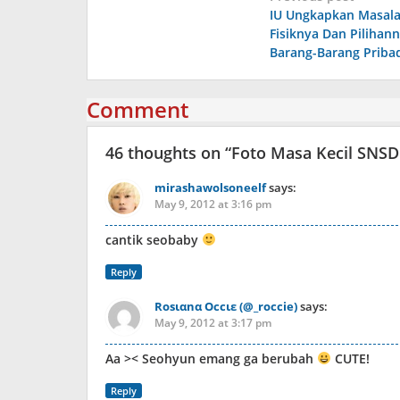
IU Ungkapkan Masal
navigation
Fisiknya Dan Pilihan
Barang-Barang Priba
Comment
46 thoughts on “
Foto Masa Kecil SNSD
mirashawolsoneelf
says:
May 9, 2012 at 3:16 pm
cantik seobaby
Reply
Rosιαnα Oссιε (@_roccie)
says:
May 9, 2012 at 3:17 pm
Aa >< Seohyun emang ga berubah
CUTE!
Reply