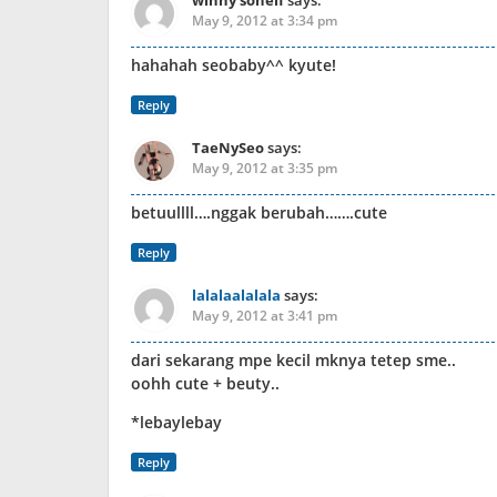
winny sonelf
says:
May 9, 2012 at 3:34 pm
hahahah seobaby^^ kyute!
Reply
TaeNySeo
says:
May 9, 2012 at 3:35 pm
betuullll….nggak berubah…….cute
Reply
lalalaalalala
says:
May 9, 2012 at 3:41 pm
dari sekarang mpe kecil mknya tetep sme..
oohh cute + beuty..
*lebaylebay
Reply