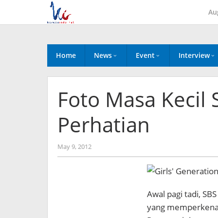
Skip
Au
to
content
Home
News
Event
Interview
Foto Masa Kecil
Perhatian
by
May 9, 2012
Koreanindo
Awal pagi tadi, S
yang memperkenalk