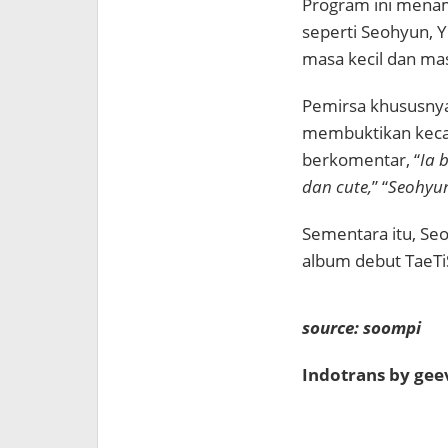
Program ini menam
seperti Seohyun, Y
masa kecil dan mas
Pemirsa khususnya
membuktikan keca
berkomentar, “
Ia 
dan cute,
” “
Seohyun
Sementara itu, Se
album debut TaeTi
source: soompi
Indotrans by ge