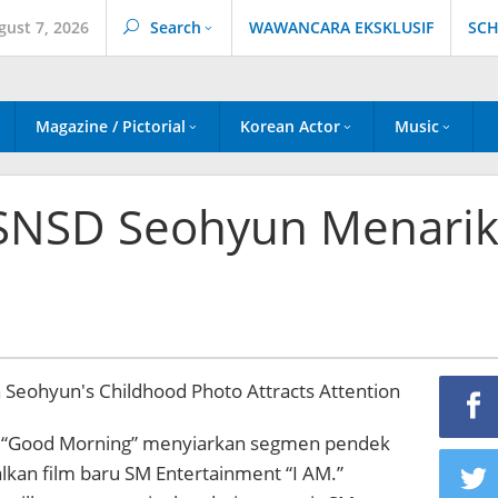
gust 7, 2026
Search
WAWANCARA EKSKLUSIF
SCH
Magazine / Pictorial
Korean Actor
Music
 SNSD Seohyun Menari
BS “Good Morning” menyiarkan segmen pendek
an film baru SM Entertainment “I AM.”