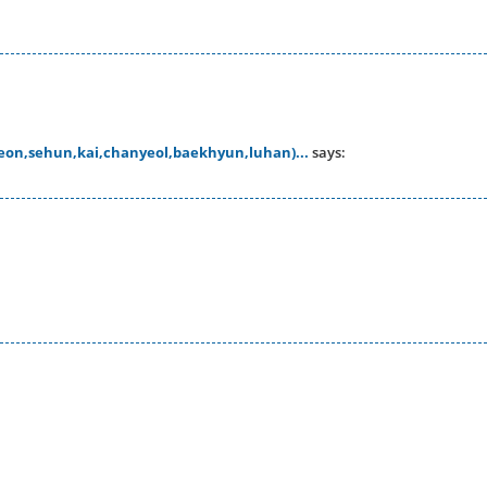
yeon,sehun,kai,chanyeol,baekhyun,luhan)...
says: