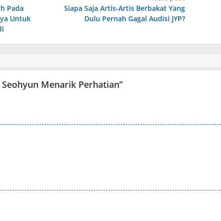
ah Pada
Siapa Saja Artis-Artis Berbakat Yang
nya Untuk
Dulu Pernah Gagal Audisi JYP?
di
 Seohyun Menarik Perhatian
”