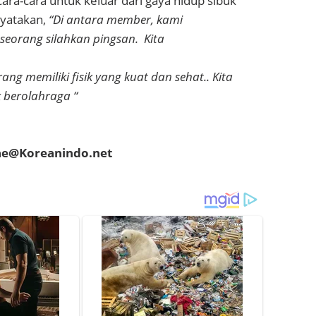
ara-cara untuk keluar dari gaya hidup sibuk
yatakan,
“Di antara member, kami
eseorang silahkan pingsan.
Kita
ang memiliki fisik yang kuat dan sehat.. Kita
 berolahraga “
hae@Koreanindo.net