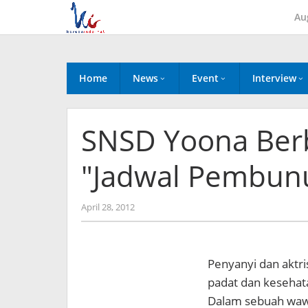
Skip
Au
to
content
Home
News
Event
Interview
SNSD Yoona Berb
"Jadwal Pembun
by
April 28, 2012
Koreanindo
Penyanyi dan aktr
padat dan kesehata
Dalam sebuah wawa