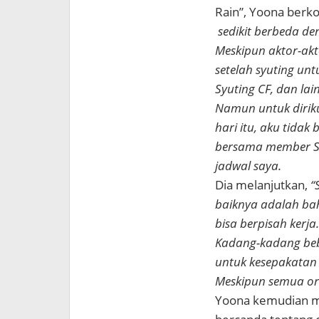
Rain”, Yoona berk
sedikit berbeda de
Meskipun aktor-akt
setelah syuting un
Syuting CF, dan lai
Namun untuk diriku
hari itu, aku tidak
bersama member SN
jadwal saya.
Dia melanjutkan,
“
baiknya adalah ba
bisa berpisah kerja
Kadang-kadang bebe
untuk kesepakatan
Meskipun semua ora
Yoona kemudian 