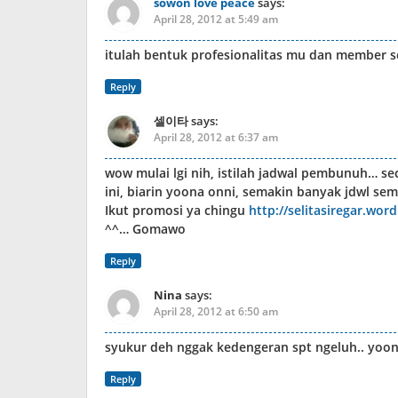
sowon love peace
says:
April 28, 2012 at 5:49 am
itulah bentuk profesionalitas mu dan member so
Reply
셀이타
says:
April 28, 2012 at 6:37 am
wow mulai lgi nih, istilah jadwal pembunuh… sec
ini, biarin yoona onni, semakin banyak jdwl sem
Ikut promosi ya chingu
http://selitasiregar.wor
^^… Gomawo
Reply
Nina
says:
April 28, 2012 at 6:50 am
syukur deh nggak kedengeran spt ngeluh.. yoo
Reply