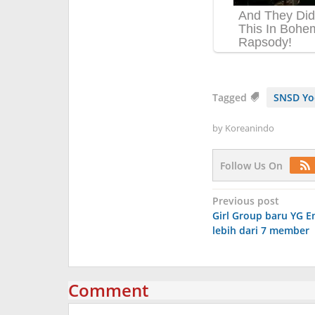
Tagged
SNSD Yo
by
Koreanindo
Follow Us On
Post
Previous post
Girl Group baru YG E
navigation
lebih dari 7 member
Comment