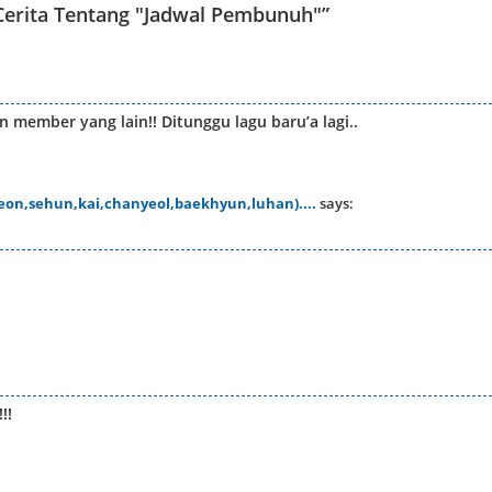
Cerita Tentang "Jadwal Pembunuh"
”
member yang lain!! Ditunggu lagu baru’a lagi..
yeon,sehun,kai,chanyeol,baekhyun,luhan)....
says:
!!