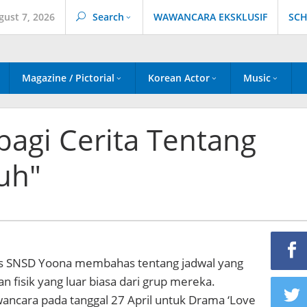
gust 7, 2026
Search
WAWANCARA EKSKLUSIF
SCH
Magazine / Pictorial
Korean Actor
Music
agi Cerita Tentang
uh"
is SNSD Yoona membahas tentang jadwal yang
n fisik yang luar biasa dari grup mereka.
ncara pada tanggal 27 April untuk Drama ‘Love