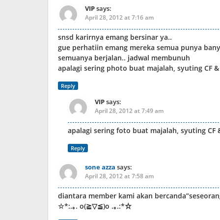
VIP
says:
April 28, 2012 at 7:16 am
snsd karirnya emang bersinar ya..
gue perhatiin emang mereka semua punya banyak 
semuanya berjalan.. jadwal membunuh
apalagi sering photo buat majalah, syuting CF &
Reply
VIP
says:
April 28, 2012 at 7:49 am
apalagi sering foto buat majalah, syuting CF 
Reply
sone azza
says:
April 28, 2012 at 7:58 am
diantara member kami akan bercanda”seseoran
☆*:.｡. o(≧▽≦)o .｡.:*☆