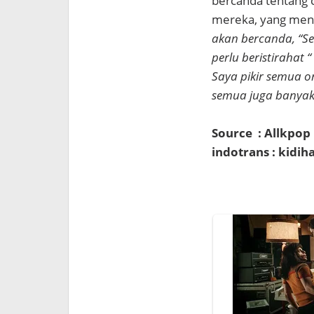
bercanda tentang c
mereka, yang men
akan bercanda, “S
perlu beristirahat “
Saya pikir semua or
semua juga banyak
Source : Allkpop
indotrans : kidi