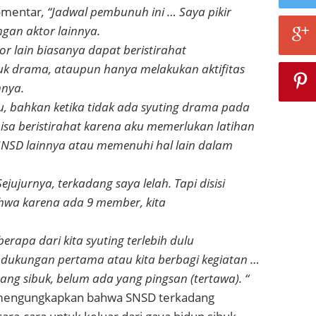
omentar
, “Jadwal pembunuh ini … Saya pikir
ngan aktor lainnya.
or lain biasanya dapat beristirahat
tuk drama, ataupun hanya melakukan aktifitas
nnya.
, bahkan ketika tidak ada syuting drama pada
 bisa beristirahat karena aku memerlukan latihan
SD lainnya atau memenuhi hal lain dalam
Sejujurnya, terkadang saya lelah. Tapi disisi
hwa karena ada 9 member, kita
.
rapa dari kita syuting terlebih dulu
 dukungan pertama atau kita berbagi kegiatan …
ng sibuk, belum ada yang pingsan (tertawa). “
mengungkapkan bahwa SNSD terkadang