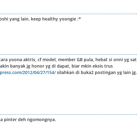
shi yang lain. keep healthy yoongie :*
ara yoona aktris, cf model, member GB pula, hebat si onni yg sa
akin banyak jg honor yg di dapat, biar mkin eksis trus
dpress.com/2012/04/27/154/
silahkan di buka2 postingan yg lain jg
na pinter deh ngomongnya.