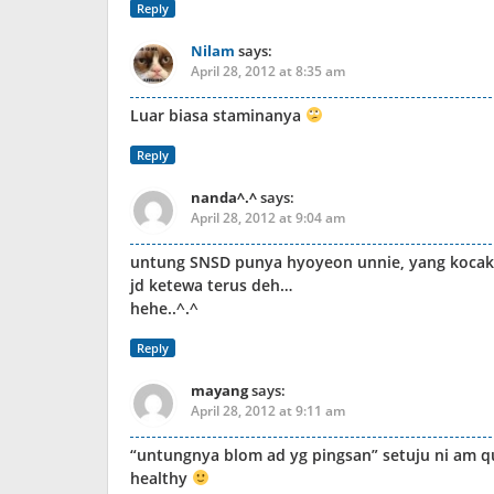
Reply
Nilam
says:
April 28, 2012 at 8:35 am
Luar biasa staminanya
Reply
nanda^.^
says:
April 28, 2012 at 9:04 am
untung SNSD punya hyoyeon unnie, yang kocak
jd ketewa terus deh…
hehe..^.^
Reply
mayang
says:
April 28, 2012 at 9:11 am
“untungnya blom ad yg pingsan” setuju ni am
healthy