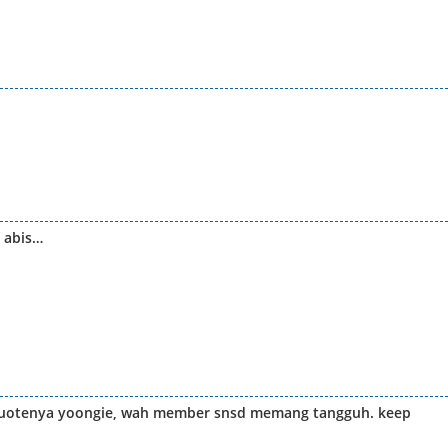
 abis…
 quotenya yoongie, wah member snsd memang tangguh. keep