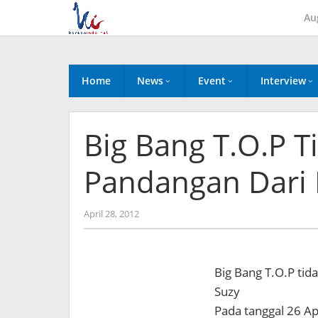
Skip
Au
to
content
Home
News
Event
Interview
Big Bang T.O.P T
Pandangan Dari 
by
April 28, 2012
Koreanindo
Big Bang T.O.P tid
Suzy
Pada tanggal 26 Ap