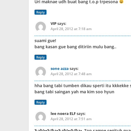
Uri maknae udh buat bang t.o.p trpesona
Reply
VIP
says:
April 28, 2012 at 7:18 am
suami gue!
bang kasan gue bang ditiriin mulu bang..
Reply
sone azza
says:
April 28, 2012 at 7:48 am
hha bang tabi tumben dikau sperti itu kkkekke 
bang tabi saingan yah ma kim soo hyun
Reply
lee noera ELF
says:
April 28, 2012 at 7:51 am
Ђaђª••Ђªђa•‎​Ђaђª••Ђªђa•‎​. Top sampe segituh nya 