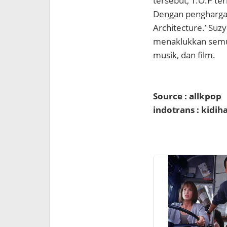
tersebut, T.O.P te
Dengan penghargaa
Architecture.’ Su
menaklukkan semua
musik, dan film.
Source : allkpop
indotrans : kidi