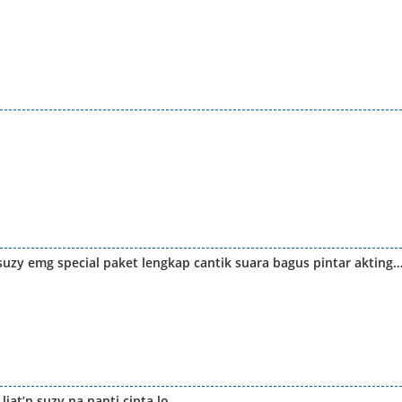
suzy emg special paket lengkap cantik suara bagus pintar akting
liat’n suzy na,nanti cinta lo