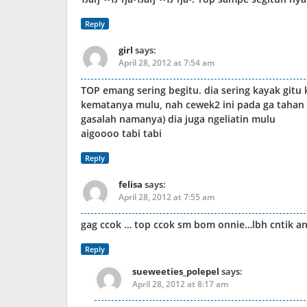
Reply
girl
says:
April 28, 2012 at 7:54 am
TOP emang sering begitu. dia sering kayak gitu 
kematanya mulu, nah cewek2 ini pada ga tahan d
gasalah namanya) dia juga ngeliatin mulu
aigoooo tabi tabi
Reply
felisa
says:
April 28, 2012 at 7:55 am
gag ccok … top ccok sm bom onnie…lbh cntik an
Reply
sueweeties_polepel
says:
April 28, 2012 at 8:17 am