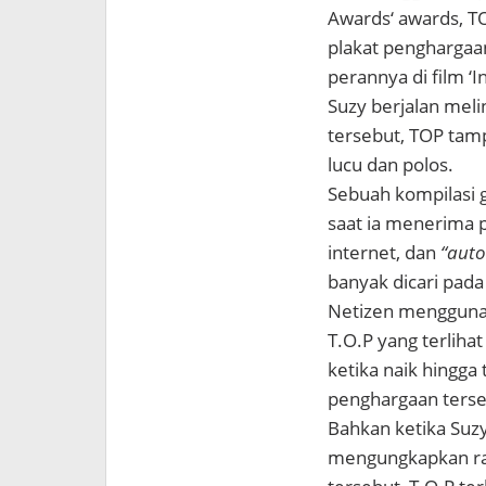
Awards‘ awards, T
plakat penghargaan
perannya di film ‘I
Suzy berjalan mel
tersebut, TOP tam
lucu dan polos.
Sebuah kompilasi 
saat ia menerima 
internet, dan
“auto
banyak dicari pada 
Netizen menggunak
T.O.P yang terliha
ketika naik hingga
penghargaan terse
Bahkan ketika Suz
mengungkapkan ra