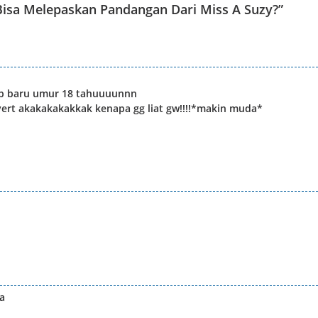
 Bisa Melepaskan Pandangan Dari Miss A Suzy?
”
ep baru umur 18 tahuuuunnn
rvert akakakakakkak kenapa gg liat gw!!!!*makin muda*
ha