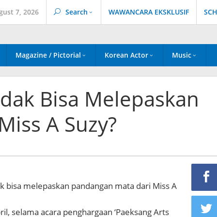
gust 7, 2026
Search
WAWANCARA EKSKLUSIF
SCH
Magazine / Pictorial
Korean Actor
Music
idak Bisa Melepaskan
Miss A Suzy?
ak bisa melepaskan pandangan mata dari Miss A
ril, selama acara penghargaan ‘Paeksang Arts