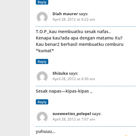
Reply
Diah maurer
says:
April 28, 2012 at 6:22 am
T.O.P,,kau membuatku sesak nafas..
Kenapa kau?ada apa dengan matamu itu?
Kau benar2 berhasil membuatku cemburu
*kumat*
Reply
Shizuka
says:
April 28, 2012 at 6:30 am
Sesak napas—kipas-kipas .,
Reply
sueweeties_polepel
says:
April 28, 2012 at 7:07 am
yuhuuu…