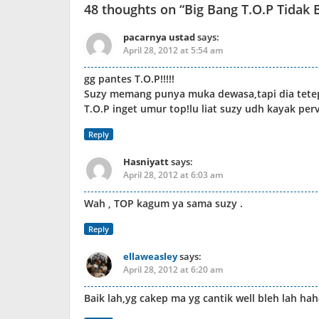
48 thoughts on “
Big Bang T.O.P Tidak
pacarnya ustad
says:
April 28, 2012 at 5:54 am
gg pantes T.O.P!!!!!
Suzy memang punya muka dewasa,tapi dia tet
T.O.P inget umur top!lu liat suzy udh kayak pe
Reply
Hasniyatt
says:
April 28, 2012 at 6:03 am
Wah , TOP kagum ya sama suzy .
Reply
ellaweasley
says:
April 28, 2012 at 6:20 am
Baik lah,yg cakep ma yg cantik well bleh lah ha