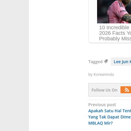
Tagged
Lee Jun 
by
Koreanindo
Follow Us On
Post
Previous post
Apakah Satu Hal Ten
navigation
Yang Tak Dapat Dime
MBLAQ Mir?