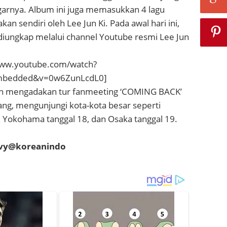
arnya. Album ini juga memasukkan 4 lagu
akan sendiri oleh Lee Jun Ki. Pada awal hari ini,
diungkap melalui channel Youtube resmi Lee Jun
www.youtube.com/watch?
embedded&v=0w6ZunLcdL0]
kan mengadakan tur fanmeeting ‘COMING BACK’
ang, mengunjungi kota-kota besar seperti
 Yokohama tanggal 18, dan Osaka tanggal 19.
evy@koreanindo