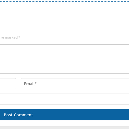
 are marked
*