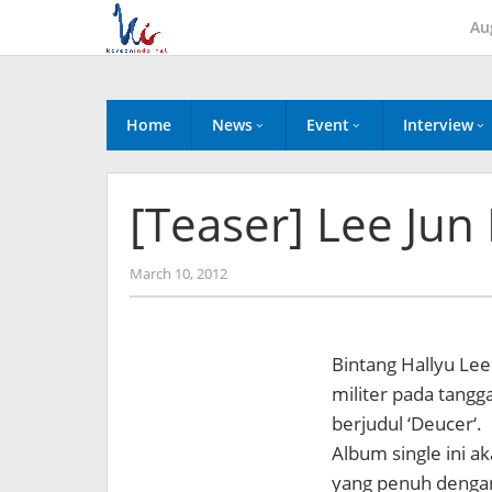
Skip
Au
to
content
Home
News
Event
Interview
[Teaser] Lee Jun 
by
March 10, 2012
Koreanindo
Bintang Hallyu Lee
militer pada tangga
berjudul ‘Deucer‘.
Album single ini a
yang penuh dengan