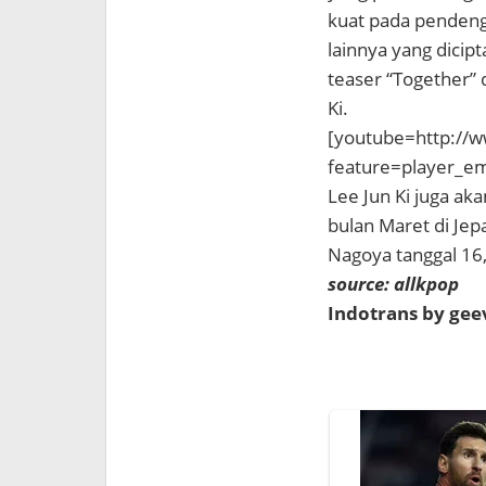
kuat pada pendeng
lainnya yang dicipt
teaser “Together” 
Ki.
[youtube=http://
feature=player_
Lee Jun Ki juga a
bulan Maret di Jep
Nagoya tanggal 16,
source: allkpop
Indotrans by ge