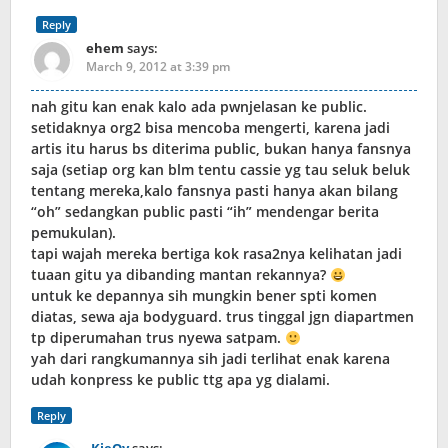
Reply
ehem
says:
March 9, 2012 at 3:39 pm
nah gitu kan enak kalo ada pwnjelasan ke public.
setidaknya org2 bisa mencoba mengerti, karena jadi
artis itu harus bs diterima public, bukan hanya fansnya
saja (setiap org kan blm tentu cassie yg tau seluk beluk
tentang mereka,kalo fansnya pasti hanya akan bilang
“oh” sedangkan public pasti “ih” mendengar berita
pemukulan).
tapi wajah mereka bertiga kok rasa2nya kelihatan jadi
tuaan gitu ya dibanding mantan rekannya?
untuk ke depannya sih mungkin bener spti komen
diatas, sewa aja bodyguard. trus tinggal jgn diapartmen
tp diperumahan trus nyewa satpam.
yah dari rangkumannya sih jadi terlihat enak karena
udah konpress ke public ttg apa yg dialami.
Reply