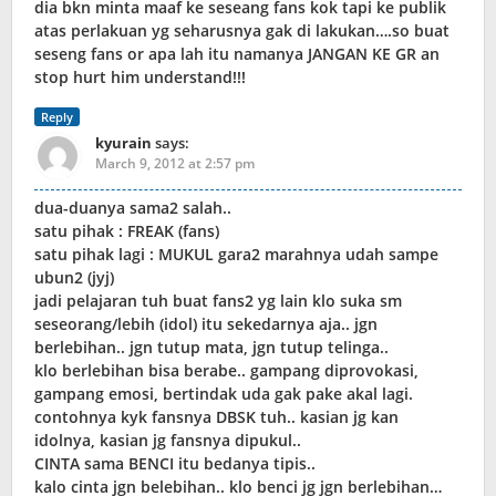
dia bkn minta maaf ke seseang fans kok tapi ke publik
atas perlakuan yg seharusnya gak di lakukan….so buat
seseng fans or apa lah itu namanya JANGAN KE GR an
stop hurt him understand!!!
Reply
kyurain
says:
March 9, 2012 at 2:57 pm
dua-duanya sama2 salah..
satu pihak : FREAK (fans)
satu pihak lagi : MUKUL gara2 marahnya udah sampe
ubun2 (jyj)
jadi pelajaran tuh buat fans2 yg lain klo suka sm
seseorang/lebih (idol) itu sekedarnya aja.. jgn
berlebihan.. jgn tutup mata, jgn tutup telinga..
klo berlebihan bisa berabe.. gampang diprovokasi,
gampang emosi, bertindak uda gak pake akal lagi.
contohnya kyk fansnya DBSK tuh.. kasian jg kan
idolnya, kasian jg fansnya dipukul..
CINTA sama BENCI itu bedanya tipis..
kalo cinta jgn belebihan.. klo benci jg jgn berlebihan…