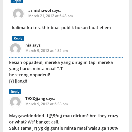
Reply
asinishawol
says:
March 21, 2012 at 6:48 pm
kalimatku terakhir buat publik bukan buat ehem
Reply
nia
says:
March 9, 2012 at 4:35 pm
kesian oppadeul, mereka yang dirugiin tapi mereka
yang harus minta maaf T.T
be strong oppadeul!
JYJ jjang!!
Reply
TVXQjjang
says:
March 9, 2012 at 6:33 pm
Maygawddddddd Щ(ºДºщ) mau dicium? Are they crazy
or what? Wtf banget asli.
Salut sama JYJ yg dg gentle minta maaf walau ga 100%