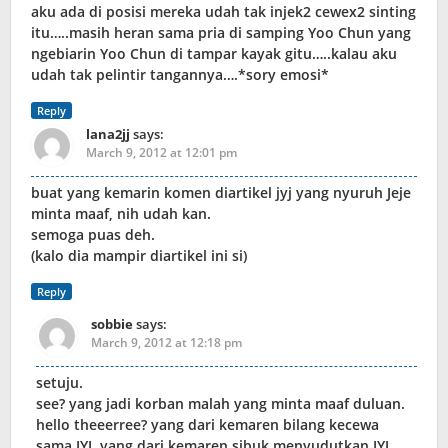
aku ada di posisi mereka udah tak injek2 cewex2 sinting
itu…..masih heran sama pria di samping Yoo Chun yang
ngebiarin Yoo Chun di tampar kayak gitu…..kalau aku
udah tak pelintir tangannya….*sory emosi*
Reply
lana2jj
says:
March 9, 2012 at 12:01 pm
buat yang kemarin komen diartikel jyj yang nyuruh Jeje
minta maaf, nih udah kan.
semoga puas deh.
(kalo dia mampir diartikel ini si)
Reply
sobbie
says:
March 9, 2012 at 12:18 pm
setuju.
see? yang jadi korban malah yang minta maaf duluan.
hello theeerree? yang dari kemaren bilang kecewa
sama JYJ, yang dari kemaren sibuk menyudutkan JYJ,