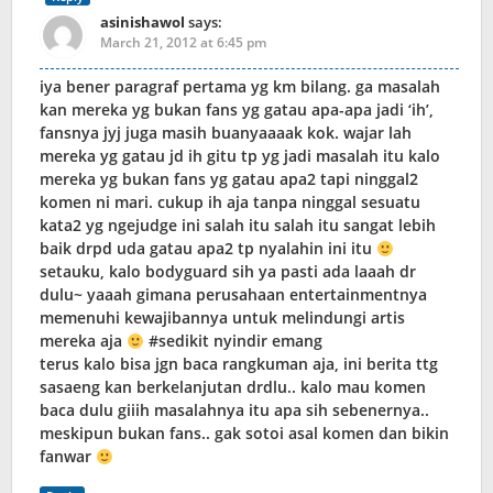
asinishawol
says:
March 21, 2012 at 6:45 pm
iya bener paragraf pertama yg km bilang. ga masalah
kan mereka yg bukan fans yg gatau apa-apa jadi ‘ih’,
fansnya jyj juga masih buanyaaaak kok. wajar lah
mereka yg gatau jd ih gitu tp yg jadi masalah itu kalo
mereka yg bukan fans yg gatau apa2 tapi ninggal2
komen ni mari. cukup ih aja tanpa ninggal sesuatu
kata2 yg ngejudge ini salah itu salah itu sangat lebih
baik drpd uda gatau apa2 tp nyalahin ini itu
setauku, kalo bodyguard sih ya pasti ada laaah dr
dulu~ yaaah gimana perusahaan entertainmentnya
memenuhi kewajibannya untuk melindungi artis
mereka aja
#sedikit nyindir emang
terus kalo bisa jgn baca rangkuman aja, ini berita ttg
sasaeng kan berkelanjutan drdlu.. kalo mau komen
baca dulu giiih masalahnya itu apa sih sebenernya..
meskipun bukan fans.. gak sotoi asal komen dan bikin
fanwar