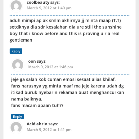
coolbeauty
says:
March 9, 2012 at 1:40 pm
aduh mimpi ap ak smlm akhirnya jj minta maap (T.T)
setdknya dia sdr kesalahan dia ure still the sunshine
boy that i know before and this is proving u r a real
gentleman
Reply
oon
says:
March 9, 2012 at 1:46 pm
jeje ga salah kok cuman emosi sesaat alias khilaf.
fans harusnya yg minta maaf ma jeje karena udah dg
itikad buruk nyebarin rekaman buat menghancurkan
nama baiknya.
fans macam apaan tuh??
Reply
Acid ahrin
says:
March 9, 2012 at 1:41 pm