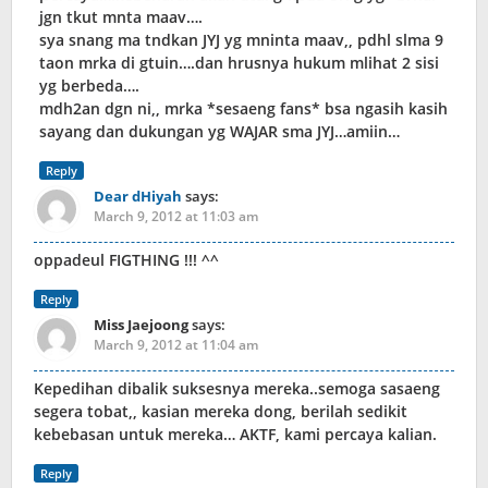
jgn tkut mnta maav….
sya snang ma tndkan JYJ yg mninta maav,, pdhl slma 9
taon mrka di gtuin….dan hrusnya hukum mlihat 2 sisi
yg berbeda….
mdh2an dgn ni,, mrka *sesaeng fans* bsa ngasih kasih
sayang dan dukungan yg WAJAR sma JYJ…amiin…
Reply
Dear dHiyah
says:
March 9, 2012 at 11:03 am
oppadeul FIGTHING !!! ^^
Reply
Miss Jaejoong
says:
March 9, 2012 at 11:04 am
Kepedihan dibalik suksesnya mereka..semoga sasaeng
segera tobat,, kasian mereka dong, berilah sedikit
kebebasan untuk mereka… AKTF, kami percaya kalian.
Reply