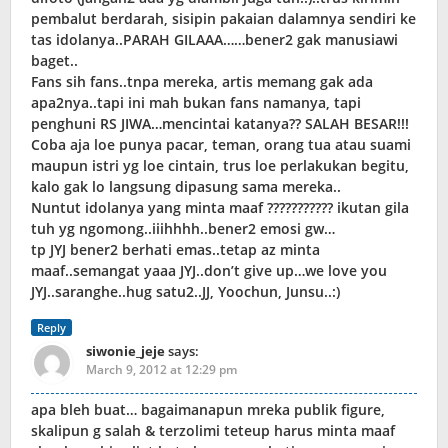
pembalut berdarah, sisipin pakaian dalamnya sendiri ke
tas idolanya..PARAH GILAAA……bener2 gak manusiawi
baget..
Fans sih fans..tnpa mereka, artis memang gak ada
apa2nya..tapi ini mah bukan fans namanya, tapi
penghuni RS JIWA…mencintai katanya?? SALAH BESAR!!!
Coba aja loe punya pacar, teman, orang tua atau suami
maupun istri yg loe cintain, trus loe perlakukan begitu,
kalo gak lo langsung dipasung sama mereka..
Nuntut idolanya yang minta maaf ??????????? ikutan gila
tuh yg ngomong..iiihhhh..bener2 emosi gw…
tp JYJ bener2 berhati emas..tetap az minta
maaf..semangat yaaa JYJ..don’t give up…we love you
JYJ..saranghe..hug satu2..JJ, Yoochun, Junsu..:)
Reply
siwonie_jeje
says:
March 9, 2012 at 12:29 pm
apa bleh buat… bagaimanapun mreka publik figure,
skalipun g salah & terzolimi teteup harus minta maaf