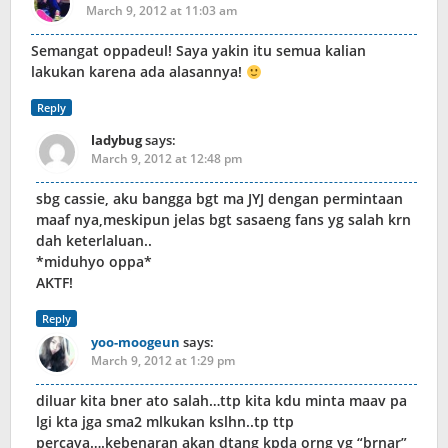
March 9, 2012 at 11:03 am
Semangat oppadeul! Saya yakin itu semua kalian
lakukan karena ada alasannya!
Reply
ladybug
says:
March 9, 2012 at 12:48 pm
sbg cassie, aku bangga bgt ma JYJ dengan permintaan
maaf nya,meskipun jelas bgt sasaeng fans yg salah krn
dah keterlaluan..
*miduhyo oppa*
AKTF!
Reply
yoo-moogeun
says:
March 9, 2012 at 1:29 pm
diluar kita bner ato salah…ttp kita kdu minta maav pa
lgi kta jga sma2 mlkukan kslhn..tp ttp
percaya….kebenaran akan dtang kpda orng yg “brnar”