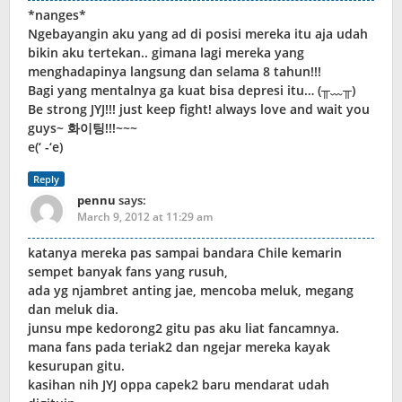
*nanges*
Ngebayangin aku yang ad di posisi mereka itu aja udah
bikin aku tertekan.. gimana lagi mereka yang
menghadapinya langsung dan selama 8 tahun!!!
Bagi yang mentalnya ga kuat bisa depresi itu… (╥﹏╥)
Be strong JYJ!!! just keep fight! always love and wait you
guys~ 화이팅!!!~~~
e(‘ -‘e)
Reply
pennu
says:
March 9, 2012 at 11:29 am
katanya mereka pas sampai bandara Chile kemarin
sempet banyak fans yang rusuh,
ada yg njambret anting jae, mencoba meluk, megang
dan meluk dia.
junsu mpe kedorong2 gitu pas aku liat fancamnya.
mana fans pada teriak2 dan ngejar mereka kayak
kesurupan gitu.
kasihan nih JYJ oppa capek2 baru mendarat udah