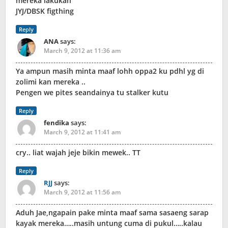
mereka lakukan
JYJ/DBSK figthing
Reply
ANA
says:
March 9, 2012 at 11:36 am
Ya ampun masih minta maaf lohh oppa2 ku pdhl yg di
zolimi kan mereka ..
Pengen we pites seandainya tu stalker kutu
Reply
fendika
says:
March 9, 2012 at 11:41 am
cry.. liat wajah jeje bikin mewek.. TT
Reply
RJJ
says:
March 9, 2012 at 11:56 am
Aduh Jae,ngapain pake minta maaf sama sasaeng sarap
kayak mereka…..masih untung cuma di pukul…..kalau