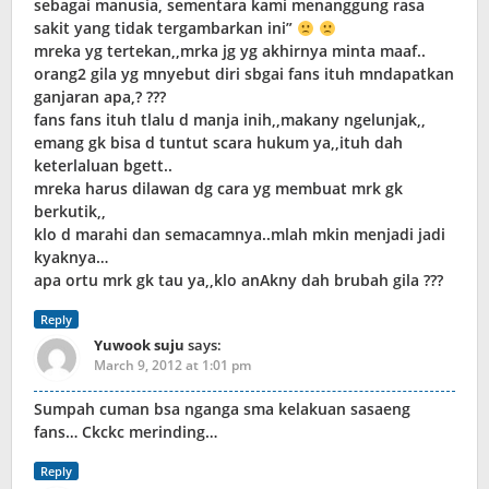
sebagai manusia, sementara kami menanggung rasa
sakit yang tidak tergambarkan ini”
mreka yg tertekan,,mrka jg yg akhirnya minta maaf..
orang2 gila yg mnyebut diri sbgai fans ituh mndapatkan
ganjaran apa,? ???
fans fans ituh tlalu d manja inih,,makany ngelunjak,,
emang gk bisa d tuntut scara hukum ya,,ituh dah
keterlaluan bgett..
mreka harus dilawan dg cara yg membuat mrk gk
berkutik,,
klo d marahi dan semacamnya..mlah mkin menjadi jadi
kyaknya…
apa ortu mrk gk tau ya,,klo anAkny dah brubah gila ???
Reply
Yuwook suju
says:
March 9, 2012 at 1:01 pm
Sumpah cuman bsa nganga sma kelakuan sasaeng
fans… Ckckc merinding…
Reply