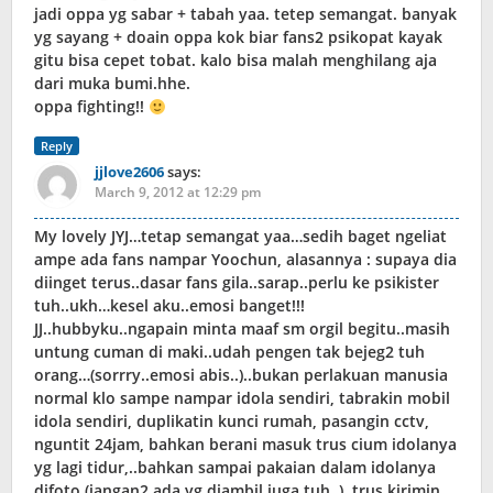
jadi oppa yg sabar + tabah yaa. tetep semangat. banyak
yg sayang + doain oppa kok biar fans2 psikopat kayak
gitu bisa cepet tobat. kalo bisa malah menghilang aja
dari muka bumi.hhe.
oppa fighting!!
Reply
jjlove2606
says:
March 9, 2012 at 12:29 pm
My lovely JYJ…tetap semangat yaa…sedih baget ngeliat
ampe ada fans nampar Yoochun, alasannya : supaya dia
diinget terus..dasar fans gila..sarap..perlu ke psikister
tuh..ukh…kesel aku..emosi banget!!!
JJ..hubbyku..ngapain minta maaf sm orgil begitu..masih
untung cuman di maki..udah pengen tak bejeg2 tuh
orang…(sorrry..emosi abis..)..bukan perlakuan manusia
normal klo sampe nampar idola sendiri, tabrakin mobil
idola sendiri, duplikatin kunci rumah, pasangin cctv,
nguntit 24jam, bahkan berani masuk trus cium idolanya
yg lagi tidur,..bahkan sampai pakaian dalam idolanya
difoto (jangan2 ada yg diambil juga tuh..)..trus kirimin