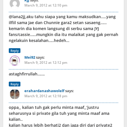
RJJ
says:
March 9, 2012 at 12:10 pm
@lana2jj,aku tahu siapa yang kamu maksudkan…..yang
ilfiil sama Jae dan Chunnie gara2 setan sasaeng……
kemarin dia komen langsung di serbu sama JYJ
fans/cassie……mungkin dia itu malaikat yang gak pernah
ngelakuin kesalahan…..hedeh…
Reply
Mei92
says:
March 9, 2012 at 12:12 pm
astaghfirrullah…….
Reply
erahardanashawolelf
says:
March 9, 2012 at 12:18 pm
oppa,, kalian tuh gak perlu minta maaf,,’justru
seharusnya si private gila tuh yang minta maaf ama
kalian..
kalian harus lebih berhati2 dan jaga diri dari private2