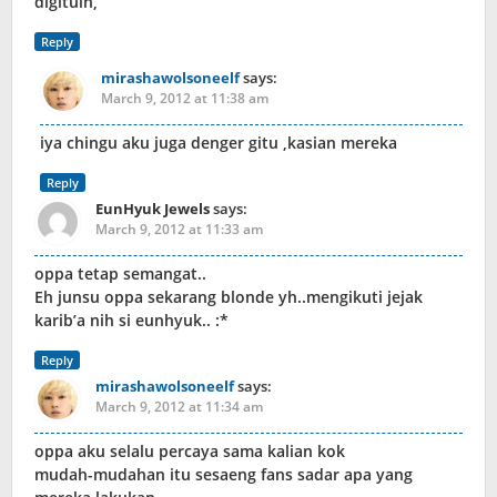
digituin,
Reply
mirashawolsoneelf
says:
March 9, 2012 at 11:38 am
iya chingu aku juga denger gitu ,kasian mereka
Reply
EunHyuk Jewels
says:
March 9, 2012 at 11:33 am
oppa tetap semangat..
Eh junsu oppa sekarang blonde yh..mengikuti jejak
karib’a nih si eunhyuk.. :*
Reply
mirashawolsoneelf
says:
March 9, 2012 at 11:34 am
oppa aku selalu percaya sama kalian kok
mudah-mudahan itu sesaeng fans sadar apa yang