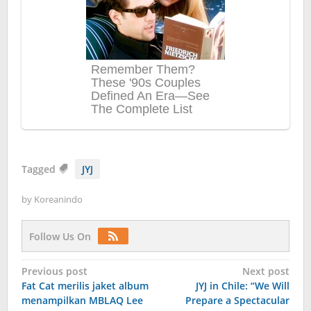
Tagged
JYJ
by
Koreanindo
Follow Us On
Post
Previous post
Next post
Fat Cat merilis jaket album
JYJ in Chile: “We Will
navigation
menampilkan MBLAQ Lee
Prepare a Spectacular