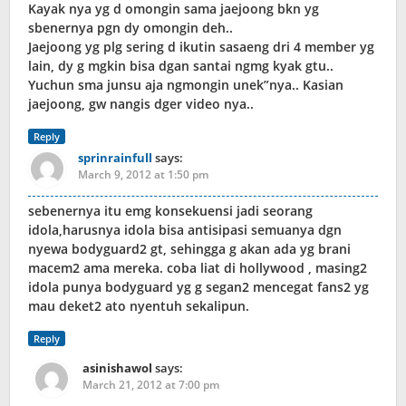
Kayak nya yg d omongin sama jaejoong bkn yg
sbenernya pgn dy omongin deh..
Jaejoong yg plg sering d ikutin sasaeng dri 4 member yg
lain, dy g mgkin bisa dgan santai ngmg kyak gtu..
Yuchun sma junsu aja ngmongin unek”nya.. Kasian
jaejoong, gw nangis dger video nya..
Reply
sprinrainfull
says:
March 9, 2012 at 1:50 pm
sebenernya itu emg konsekuensi jadi seorang
idola,harusnya idola bisa antisipasi semuanya dgn
nyewa bodyguard2 gt, sehingga g akan ada yg brani
macem2 ama mereka. coba liat di hollywood , masing2
idola punya bodyguard yg g segan2 mencegat fans2 yg
mau deket2 ato nyentuh sekalipun.
Reply
asinishawol
says:
March 21, 2012 at 7:00 pm