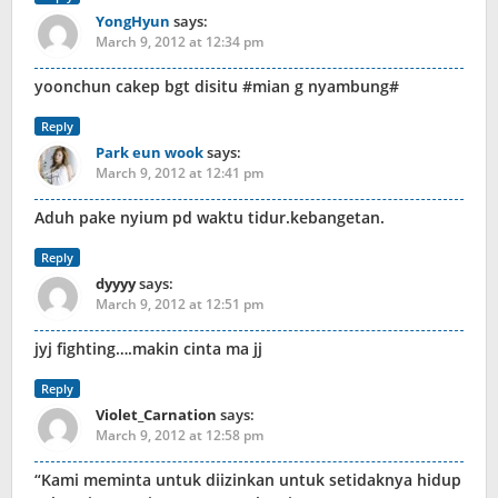
YongHyun
says:
March 9, 2012 at 12:34 pm
yoonchun cakep bgt disitu #mian g nyambung#
Reply
Park eun wook
says:
March 9, 2012 at 12:41 pm
Aduh pake nyium pd waktu tidur.kebangetan.
Reply
dyyyy
says:
March 9, 2012 at 12:51 pm
jyj fighting….makin cinta ma jj
Reply
Violet_Carnation
says:
March 9, 2012 at 12:58 pm
“Kami meminta untuk diizinkan untuk setidaknya hidup