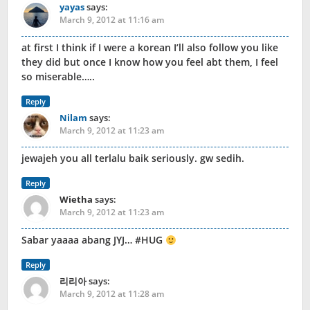
yayas
says:
March 9, 2012 at 11:16 am
at first I think if I were a korean I’ll also follow you like
they did but once I know how you feel abt them, I feel
so miserable…..
Reply
Nilam
says:
March 9, 2012 at 11:23 am
jewajeh you all terlalu baik seriously. gw sedih.
Reply
Wietha
says:
March 9, 2012 at 11:23 am
Sabar yaaaa abang JYJ… #HUG
Reply
리리아
says:
March 9, 2012 at 11:28 am