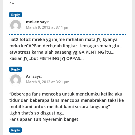
^^
Reply
meLee
says:
March 9, 2012 at 3:11 pm
liat2 foto2 mreka yg ini,me mrhatiin mata JYJ kyanya
mrka keCAPEan dech,dah lingkar item,aga smbab gtu…
atw stress karna ulah sasaeng yg GA PENTING itu…
kasian JYJ..but FIGTHING JYJ OPPAS…
Reply
Ari
says:
March 9, 2012 at 3:21 pm
“Beberapa fans mencoba untuk menciumku ketika aku
tidur dan beberapa fans mencoba menabrakan taksi ke
mobil kami untuk melihat kami secara langsung”
Ughh that’s so disgusting..
Fans apaan tu?! Nyeremin banget.
Reply