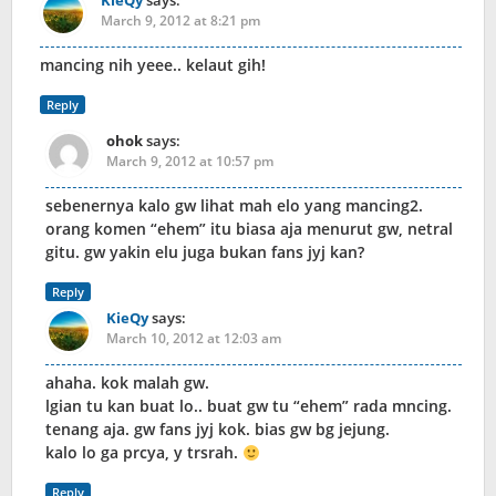
KieQy
says:
March 9, 2012 at 8:21 pm
mancing nih yeee.. kelaut gih!
Reply
ohok
says:
March 9, 2012 at 10:57 pm
sebenernya kalo gw lihat mah elo yang mancing2.
orang komen “ehem” itu biasa aja menurut gw, netral
gitu. gw yakin elu juga bukan fans jyj kan?
Reply
KieQy
says:
March 10, 2012 at 12:03 am
ahaha. kok malah gw.
lgian tu kan buat lo.. buat gw tu “ehem” rada mncing.
tenang aja. gw fans jyj kok. bias gw bg jejung.
kalo lo ga prcya, y trsrah.
Reply