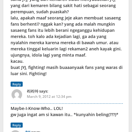
yang dari kemaren bilang sakit hati sebagai seorang
perempuan, sudah puaskah?
lalu, apakah maaf seorang jeje akan membuat sasaeng
fans berhenti? nggak kan? yang ada malah mungkin
sasaeng fans itu lebih berani ngeganggu kehidupan
mereka. toh kalo ada kejadian lagi, ga ada yang
nyalahin mereka karena mereka di bawah umur. atau
mereka tinggal keluarin lagi rekaman2 aneh kayak gini.
ujungnya, idola lagi yang minta maaf.
kacau.
buat JYJ, fighting! masih buaaanyaak fans yang waras di
luar sini. Fighting!
Reply
리리아
says:
March 9, 2012 at 12:34 pm
Maybe-I-Know-Who.. LOL!
gw juga ingat am si kawan itu.. *kunyahin beling(???)*
Reply