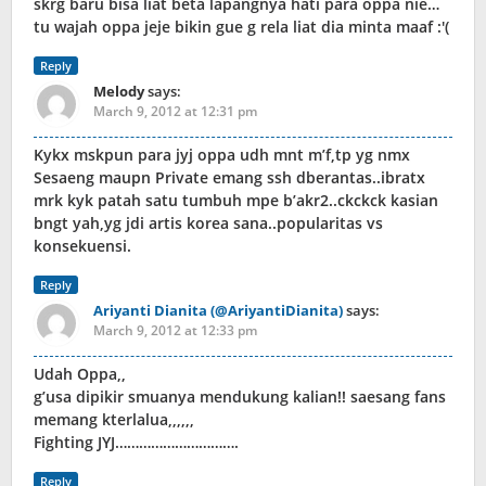
skrg baru bisa liat beta lapangnya hati para oppa nie…
tu wajah oppa jeje bikin gue g rela liat dia minta maaf :'(
Reply
Melody
says:
March 9, 2012 at 12:31 pm
Kykx mskpun para jyj oppa udh mnt m’f,tp yg nmx
Sesaeng maupn Private emang ssh dberantas..ibratx
mrk kyk patah satu tumbuh mpe b’akr2..ckckck kasian
bngt yah,yg jdi artis korea sana..popularitas vs
konsekuensi.
Reply
Ariyanti Dianita (@AriyantiDianita)
says:
March 9, 2012 at 12:33 pm
Udah Oppa,,
g’usa dipikir smuanya mendukung kalian!! saesang fans
memang kterlalua,,,,,,
Fighting JYJ………………………….
Reply