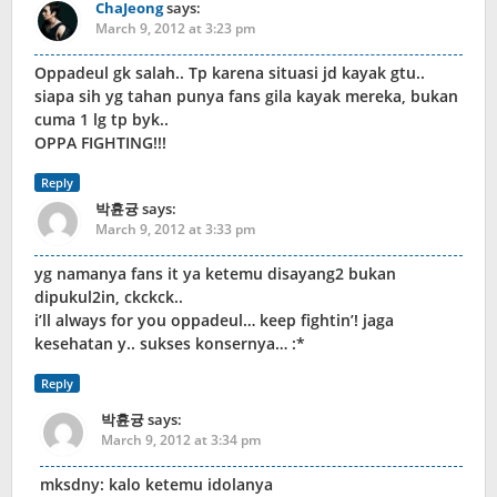
ChaJeong
says:
March 9, 2012 at 3:23 pm
Oppadeul gk salah.. Tp karena situasi jd kayak gtu..
siapa sih yg tahan punya fans gila kayak mereka, bukan
cuma 1 lg tp byk..
OPPA FIGHTING!!!
Reply
박휸귱
says:
March 9, 2012 at 3:33 pm
yg namanya fans it ya ketemu disayang2 bukan
dipukul2in, ckckck..
i’ll always for you oppadeul… keep fightin’! jaga
kesehatan y.. sukses konsernya… :*
Reply
박휸귱
says:
March 9, 2012 at 3:34 pm
mksdny: kalo ketemu idolanya