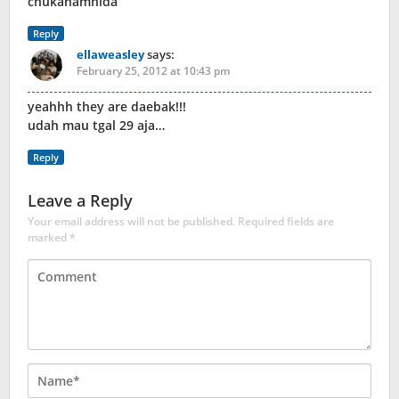
chukahamnida
Reply
ellaweasley
says:
February 25, 2012 at 10:43 pm
yeahhh they are daebak!!!
udah mau tgal 29 aja…
Reply
Leave a Reply
Your email address will not be published.
Required fields are
marked
*