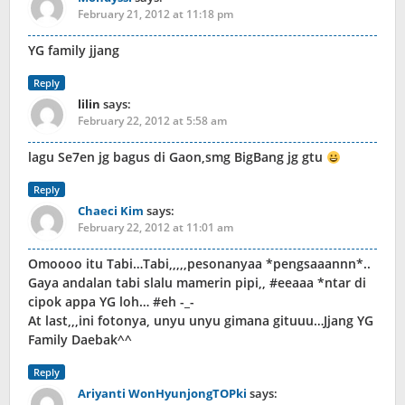
February 21, 2012 at 11:18 pm
YG family jjang
Reply
lilin
says:
February 22, 2012 at 5:58 am
lagu Se7en jg bagus di Gaon,smg BigBang jg gtu
Reply
Chaeci Kim
says:
February 22, 2012 at 11:01 am
Omoooo itu Tabi…Tabi,,,,,pesonanyaa *pengsaaannn*..
Gaya andalan tabi slalu mamerin pipi,, #eeaaa *ntar di
cipok appa YG loh… #eh -_-
At last,,,ini fotonya, unyu unyu gimana gituuu…Jjang YG
Family Daebak^^
Reply
Ariyanti WonHyunjongTOPki
says: