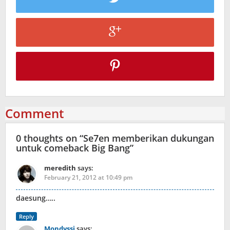
Comment
0 thoughts on “
Se7en memberikan dukungan
untuk comeback Big Bang
”
meredith
says:
February 21, 2012 at 10:49 pm
daesung…..
Reply
Mondyssi
says: