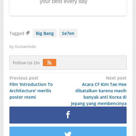
Tagged
Big Bang
Se7en
by
Koreanindo
Follow Us On
Post
Previous post
Next post
Film 'Introduction To
Acara CF Kim Tae Hee
navigation
Architecture' merilis
dibatalkan karena masih
poster resmi
banyak anti Korea di
Jepang yang membencinya