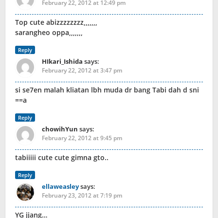
February 22, 2012 at 12:49 pm
Top cute abizzzzzzzz,,,,,,,
sarangheo oppa,,,,,,,
Reply
HIkari_Ishida
says:
February 22, 2012 at 3:47 pm
si se7en malah kliatan lbh muda dr bang Tabi dah d sni
==a
Reply
chowihYun
says:
February 22, 2012 at 9:45 pm
tabiiiii cute cute gimna gto..
Reply
ellaweasley
says:
February 23, 2012 at 7:19 pm
YG jjang…