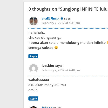
0 thoughts on “
Sungjong INFINITE lul
eraELFInspirit
says:
February 7, 2012 at 4:31 pm
hahahah..
chukae dongsaeng..
noona akan selalu mendukung mu dan infinite
semoga sukses
Reply
iveLkim
says:
February 7, 2012 at 4:40 pm
wahahaaaaa
aku akan menyusulmu
amiin
Reply
fai'KTY
says: