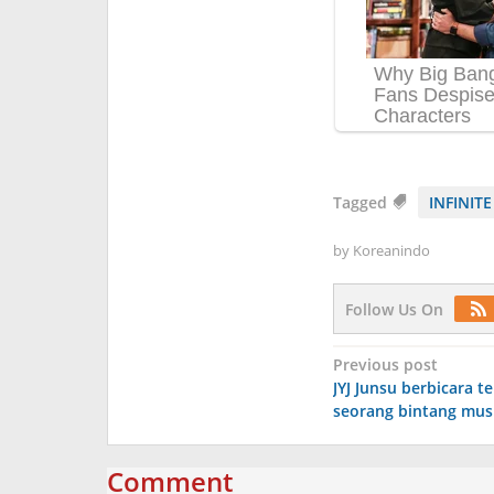
Tagged
INFINITE
by
Koreanindo
Follow Us On
Post
Previous post
JYJ Junsu berbicara t
navigation
seorang bintang mus
Comment