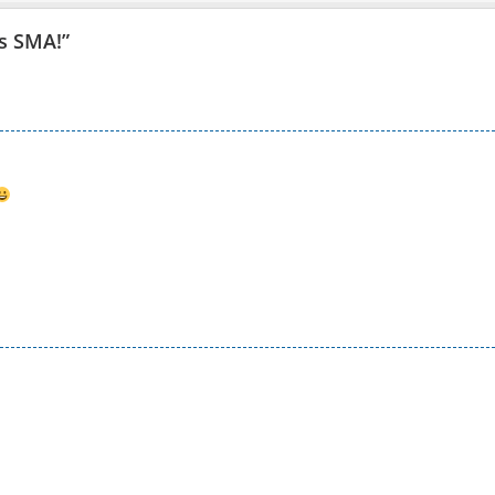
us SMA!
”