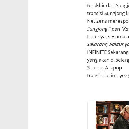
terakhir dari Sun
transisi Sungjong 
Netizens merespon
Sungjong
!” dan “
Ka
Lucunya, sesama a
Sekarang waktunya
INFINITE Sekarang
yang akan di sele
Source: Allkpop
transindo: imnye