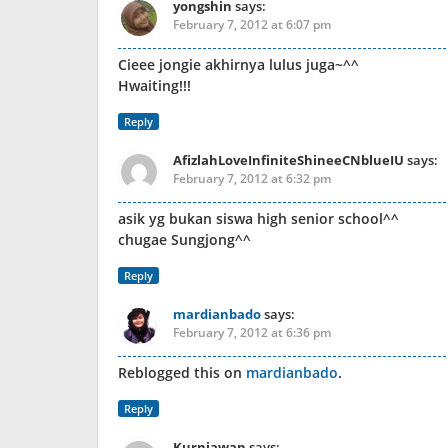
yongshin
says:
February 7, 2012 at 6:07 pm
Cieee jongie akhirnya lulus juga~^^
Hwaiting!!!
Reply
AfizlahLoveInfiniteShineeCNblueIU
says:
February 7, 2012 at 6:32 pm
asik yg bukan siswa high senior school^^
chugae Sungjong^^
Reply
mardianbado
says:
February 7, 2012 at 6:36 pm
Reblogged this on
mardianbado
.
Reply
Kurniawan
says: