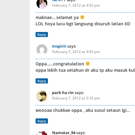
February 7, 2012 at 4:52 pm
maknae… selamat ya
LOL hoya lucu bgt langsung disuruh latian XD
Reply
Inspirit
says:
February 7, 2012 at 4:55 pm
Oppa……congratulation
oppa lebih tua setahun dr aku tp aku masuk ku
Reply
park ha rin
says:
February 7, 2012 at 5:16 pm
woooaa chukkae oppa , aku susul setaun lgi…
Reply
Namstar_94
says: