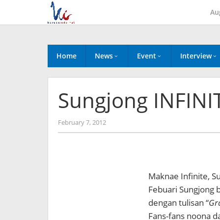
Skip
Au
to
content
Home
News
Event
Interview
Sungjong INFINIT
by
February 7, 2012
Koreanindo
Maknae Infinite, S
Febuari Sungjong b
dengan tulisan “
Gr
Fans-fans noona d