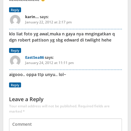
Reply
karin...
says:
January 22, 2012 at 2:17 pm
klo liat foto yg awal,muka n gaya nya mngingatkan q
dgn robert pattison yg sbg edward di twilight hehe
Reply
EastSea86
says:
January 24, 2012 at 11:11 pm
aigooo.. oppa ttp unyu.. lol~
Reply
Leave a Reply
Your email address will not be published.
Required fields are
marked
*