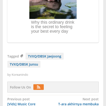
Tagged
TVXQ/DBSK Jaejoong
TVXQ/DBSK Junsu
by
Koreanindo
Follow Us On
Post
Previous post
Next post
[Vids] Music Core
T-ara akhirnya membuka