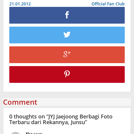
navigation
21.01.2012
Official Fan Club
Comment
0 thoughts on “
JYJ Jaejoong Berbagi Foto
Terbaru dari Rekannya, Junsu
”
Eka
says: