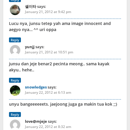
셀이타
says:
January 21, 2012 at 9:42 pm
Lucu nya, junsu tetep yah ama image innocent and
aegyo nya… ^^ uri oppa
Reply
yunjj
says:
January 21, 2012 at 10:51 pm
junsu dan jeje benar2 pecinta meong.. sama kayak
akyu.. hehe..
Reply
snowledges
says:
January 22, 2012 at 6:13 am
unyu bangeeeeeets. jaejoong juga ga makin tua kok ;;)
Reply
love@mjeje
says:
January 22, 2012 at 8:32 am