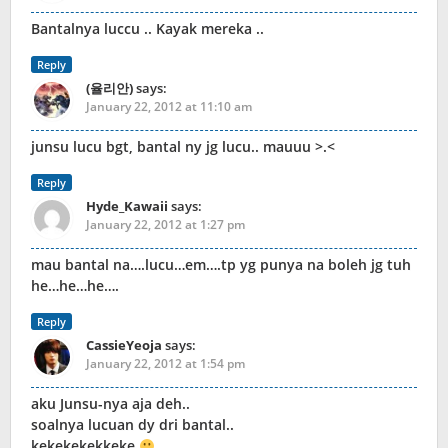
Bantalnya luccu .. Kayak mereka ..
Reply
(율리안)
says:
January 22, 2012 at 11:10 am
junsu lucu bgt, bantal ny jg lucu.. mauuu >.<
Reply
Hyde_Kawaii
says:
January 22, 2012 at 1:27 pm
mau bantal na….lucu…em….tp yg punya na boleh jg tuh
he…he…he….
Reply
CassieYeoja
says:
January 22, 2012 at 1:54 pm
aku Junsu-nya aja deh..
soalnya lucuan dy dri bantal..
kekekekekkeke