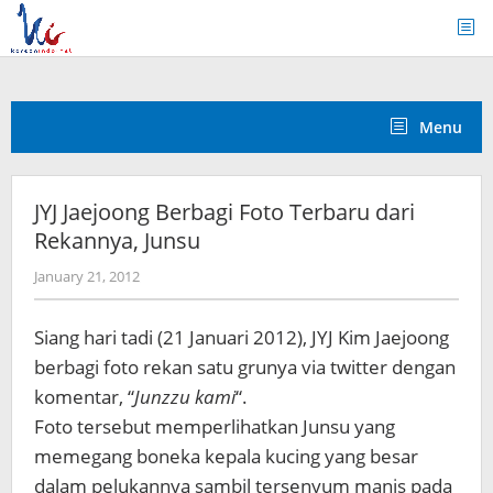
Skip
to
content
Menu
JYJ Jaejoong Berbagi Foto Terbaru dari
Rekannya, Junsu
by
January 21, 2012
Koreanindo
Siang hari tadi (21 Januari 2012), JYJ Kim Jaejoong
berbagi foto rekan satu grunya via twitter dengan
komentar,
“
Junzzu kami
“.
Foto tersebut memperlihatkan Junsu yang
memegang boneka kepala kucing yang besar
dalam pelukannya sambil tersenyum manis pada