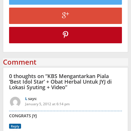
Comment
0 thoughts on “
KBS Mengantarkan Piala
‘Best Idol Star’ + Obat Herbal Untuk JYJ di
Lokasi Syuting + Video
”
L
says:
January 5, 2012 at 6:14 pm
CONGRATS JYJ
Reply