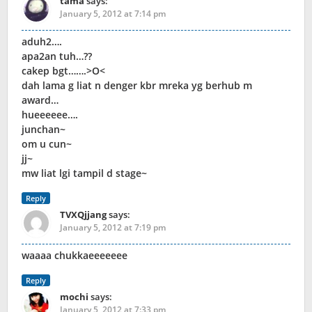
tama
says:
January 5, 2012 at 7:14 pm
aduh2….
apa2an tuh…??
cakep bgt…….>O<
dah lama g liat n denger kbr mreka yg berhub m
award…
hueeeeee….
junchan~
om u cun~
jj~
mw liat lgi tampil d stage~
Reply
TVXQjjang
says:
January 5, 2012 at 7:19 pm
waaaa chukkaeeeeeee
Reply
mochi
says:
January 5, 2012 at 7:33 pm