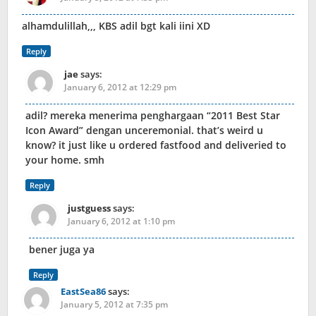
alhamdulillah,,, KBS adil bgt kali iini XD
Reply
jae
says:
January 6, 2012 at 12:29 pm
adil? mereka menerima penghargaan “2011 Best Star
Icon Award” dengan unceremonial. that’s weird u
know? it just like u ordered fastfood and deliveried to
your home. smh
Reply
justguess
says:
January 6, 2012 at 1:10 pm
bener juga ya
Reply
EastSea86
says:
January 5, 2012 at 7:35 pm