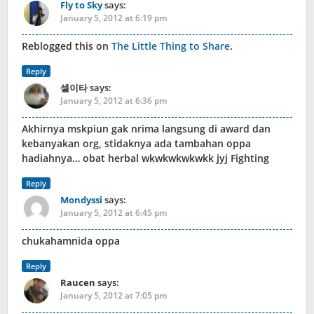
Fly to Sky
says:
January 5, 2012 at 6:19 pm
Reblogged this on
The Little Thing to Share
.
Reply
셀이타
says:
January 5, 2012 at 6:36 pm
Akhirnya mskpiun gak nrima langsung di award dan
kebanyakan org, stidaknya ada tambahan oppa
hadiahnya… obat herbal wkwkwkwkwkk jyj Fighting
Reply
Mondyssi
says:
January 5, 2012 at 6:45 pm
chukahamnida oppa
Reply
Raucen
says:
January 5, 2012 at 7:05 pm