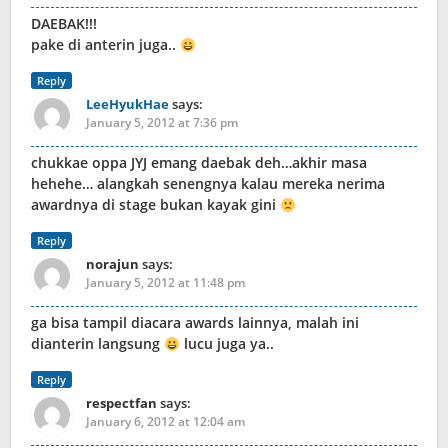
DAEBAK!!!
pake di anterin juga..
Reply
LeeHyukHae
says:
January 5, 2012 at 7:36 pm
chukkae oppa JYJ emang daebak deh…akhir masa
hehehe… alangkah senengnya kalau mereka nerima
awardnya di stage bukan kayak gini
Reply
norajun
says:
January 5, 2012 at 11:48 pm
ga bisa tampil diacara awards lainnya, malah ini
dianterin langsung
lucu juga ya..
Reply
respectfan
says:
January 6, 2012 at 12:04 am