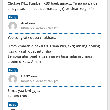
Chukae JYJ… Tumben KBS baek amad… Tp ga pa pa deh,
smoga taun ini semua masalah JYJ bs clear ♥(>̯┌┐<)•
Reply
Acid
says:
January 5, 2012 at 7:07 pm
Yee congratz oppa chukhae..
Hmm kmaren d cekal trus sma kbs, skrg mnang polling
lgsg d kasih obat gitu hha
Semoga abis pnghargaan ini jyj bisa milai promosi
album d kbs.. Amiin
Reply
HSNY
says:
January 5, 2012 at 7:09 pm
Slmat yaa bwt jyj….
sukses trus …
Reply