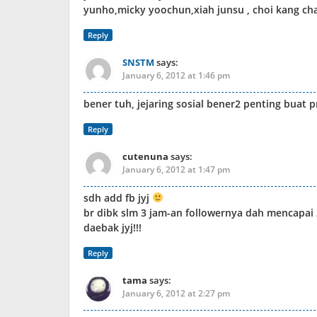
yunho,micky yoochun,xiah junsu , choi kang ch
Reply
SNSTM
says:
January 6, 2012 at 1:46 pm
bener tuh, jejaring sosial bener2 penting buat 
Reply
cutenuna
says:
January 6, 2012 at 1:47 pm
sdh add fb jyj
br dibk slm 3 jam-an followernya dah mencapai 
daebak jyj!!!
Reply
tama
says:
January 6, 2012 at 2:27 pm