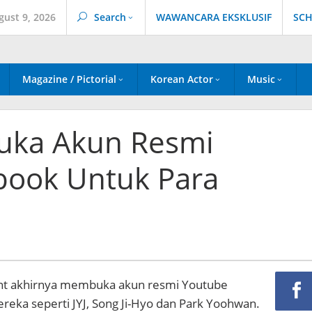
gust 9, 2026
Search
WAWANCARA EKSKLUSIF
SCH
Magazine / Pictorial
Korean Actor
Music
uka Akun Resmi
book Untuk Para
nt akhirnya membuka akun resmi Youtube
ereka seperti JYJ,
Song Ji-Hyo dan Park Yoohwan.