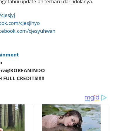
etahui update-an terbaru dari idolanya.
cjesjyj
ook.com/cjesjihyo
cebook.com/cjesyuhwan
tainment
o
 Hera@KOREANINDO
 FULL CREDITS!!!!!