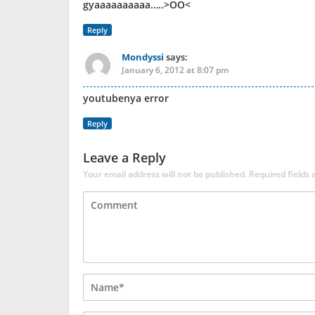
gyaaaaaaaaaa…..>OO<
Reply
Mondyssi
says:
January 6, 2012 at 8:07 pm
youtubenya error
Reply
Leave a Reply
Your email address will not be published.
Required fields