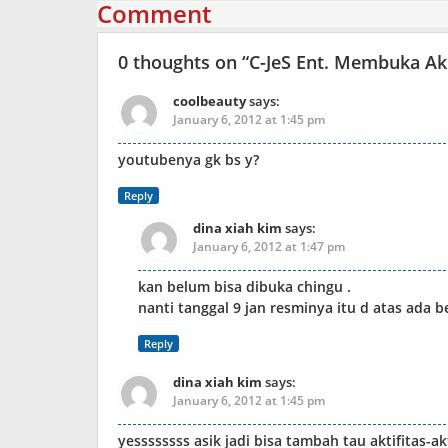
Comment
0 thoughts on “
C-JeS Ent. Membuka Ak
coolbeauty
says:
January 6, 2012 at 1:45 pm
youtubenya gk bs y?
Reply
dina xiah kim
says:
January 6, 2012 at 1:47 pm
kan belum bisa dibuka chingu .
nanti tanggal 9 jan resminya itu d atas ada 
Reply
dina xiah kim
says:
January 6, 2012 at 1:45 pm
yessssssss asik jadi bisa tambah tau aktifitas-ak