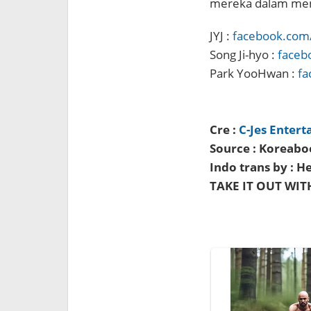
mereka dalam meng
JYJ :
facebook.com/
Song Ji-hyo :
faceb
Park YooHwan :
fa
Cre :
C-Jes Enter
Source : Koreabo
Indo trans by :
TAKE IT OUT WITH