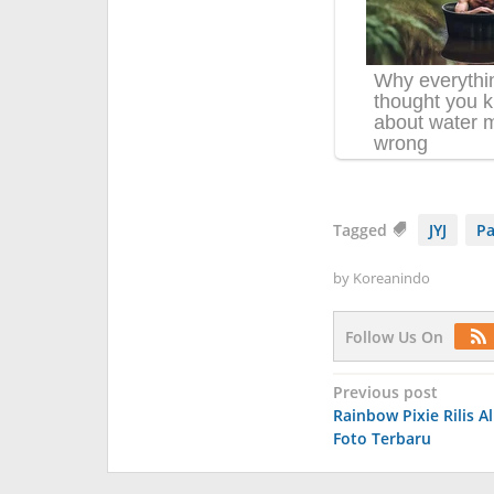
Tagged
JYJ
Pa
by
Koreanindo
Follow Us On
Post
Previous post
Rainbow Pixie Rilis A
navigation
Foto Terbaru