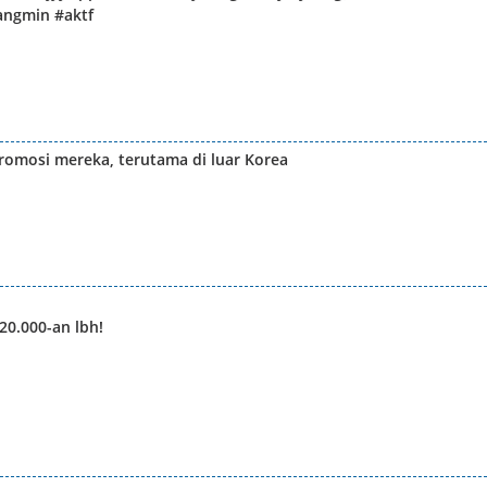
angmin #aktf
promosi mereka, terutama di luar Korea
20.000-an lbh!