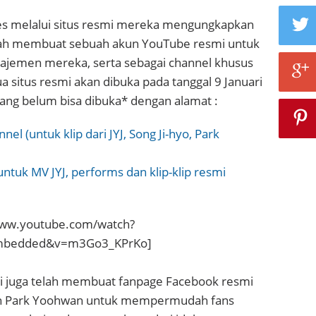
-Jes melalui situs resmi mereka mengungkapkan
ah membuat sebuah akun YouTube resmi untuk
najemen mereka, serta sebagai channel khusus
ua situs resmi akan dibuka pada tanggal 9 Januari
ng belum bisa dibuka* dengan alamat :
el (untuk klip dari JYJ, Song Ji-hyo, Park
untuk MV JYJ, performs dan klip-klip resmi
www.youtube.com/watch?
embedded&v=m3Go3_KPrKo]
 ini juga telah membuat fanpage Facebook resmi
dan Park Yoohwan untuk mempermudah fans