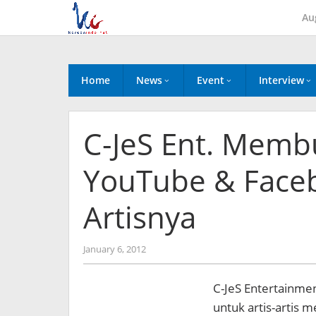
Skip
Au
to
content
Home
News
Event
Interview
C-JeS Ent. Memb
YouTube & Face
Artisnya
by
January 6, 2012
Koreanindo
C-JeS Entertainme
untuk artis-artis m