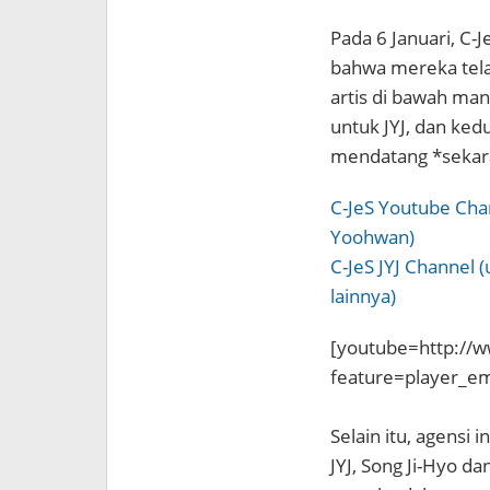
Pada 6 Januari, C
bahwa mereka tel
artis di bawah ma
untuk JYJ, dan ked
mendatang *sekara
C-JeS Youtube Chann
Yoohwan)
C-JeS JYJ Channel (
lainnya)
[youtube=http://
feature=player_
Selain itu, agensi
JYJ, Song Ji-Hyo 