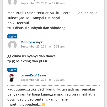
September 25, 2011 at 12:07 am
menurutku calon terkuat MC itu Leeteuk. Bahkan bakal
sukses jadi MC sampai tua nanti.
no.2 Heechul.
trus disusul eunhyuk dan shindong.
Reply
Mondyssi
says:
September 25, 2011 at 12:33 am
gg cuma bs nyanyi dan dance
tp jg bs akting dan jd MC
Reply
LuveeKyu13
says:
September 25, 2011 at 12:37 am
kyuuuuuuu…suka dech kamu ikutan jadi mc..semakin
banyak jam terbang kamu,,semakin aq bisa melihat n
download video tentang kamu,,hehe
hwaiting oppadeul…