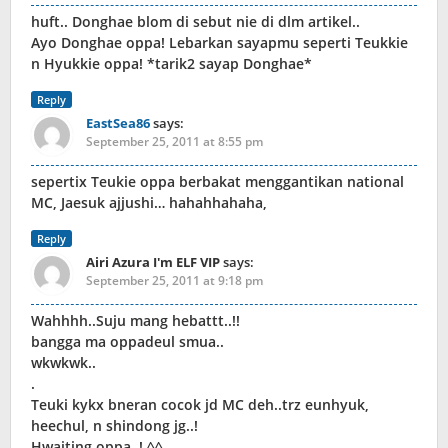
huft.. Donghae blom di sebut nie di dlm artikel..
Ayo Donghae oppa! Lebarkan sayapmu seperti Teukkie
n Hyukkie oppa! *tarik2 sayap Donghae*
Reply
EastSea86
says:
September 25, 2011 at 8:55 pm
sepertix Teukie oppa berbakat menggantikan national
MC, Jaesuk ajjushi… hahahhahaha,
Reply
Airi Azura I'm ELF VIP
says:
September 25, 2011 at 9:18 pm
Wahhhh..Suju mang hebattt..!!
bangga ma oppadeul smua..
wkwkwk..
.
Teuki kykx bneran cocok jd MC deh..trz eunhyuk,
heechul, n shindong jg..!
Hwaiting oppa..! ^^