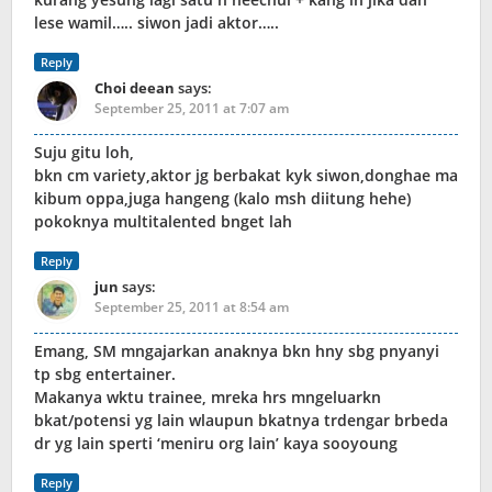
lese wamil….. siwon jadi aktor…..
Reply
Choi deean
says:
September 25, 2011 at 7:07 am
Suju gitu loh,
bkn cm variety,aktor jg berbakat kyk siwon,donghae ma
kibum oppa,juga hangeng (kalo msh diitung hehe)
pokoknya multitalented bnget lah
Reply
jun
says:
September 25, 2011 at 8:54 am
Emang, SM mngajarkan anaknya bkn hny sbg pnyanyi
tp sbg entertainer.
Makanya wktu trainee, mreka hrs mngeluarkn
bkat/potensi yg lain wlaupun bkatnya trdengar brbeda
dr yg lain sperti ‘meniru org lain’ kaya sooyoung
Reply