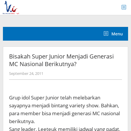
Skip
to
content
Menu
Bisakah Super Junior Menjadi Generasi
MC Nasional Berikutnya?
by
September 24, 2011
Koreanindo
Grup idol Super Junior telah melebarkan
sayapnya menjadi bintang variety show. Bahkan,
para member bisa menjadi generasi MC nasional
berikutnya.
Sang leader, Leeteuk memiliki jadwal yang padat,