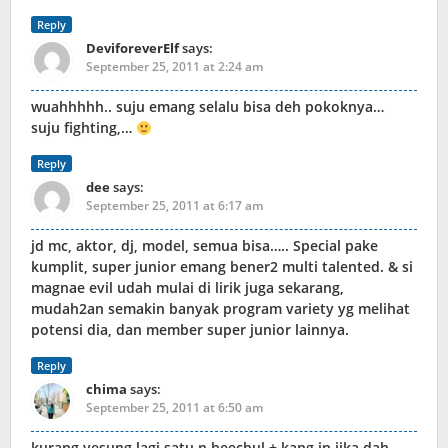
Reply
DeviforeverElf
says:
September 25, 2011 at 2:24 am
wuahhhhh.. suju emang selalu bisa deh pokoknya…
suju fighting,…
Reply
dee
says:
September 25, 2011 at 6:17 am
jd mc, aktor, dj, model, semua bisa….. Special pake
kumplit, super junior emang bener2 multi talented. & si
magnae evil udah mulai di lirik juga sekarang,
mudah2an semakin banyak program variety yg melihat
potensi dia, dan member super junior lainnya.
Reply
chima
says:
September 25, 2011 at 6:50 am
kurang yesung lagi satu n heechul + kang in jika dah