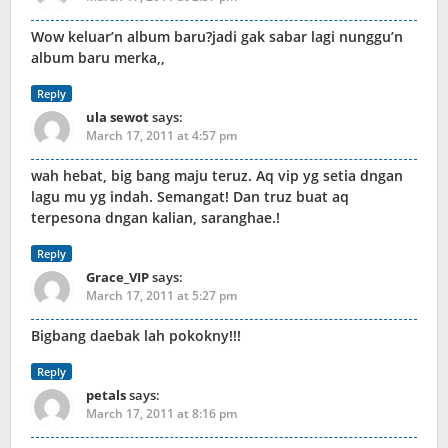
Wow keluar’n album baru?jadi gak sabar lagi nunggu’n
album baru merka,,
Reply
ula sewot
says:
March 17, 2011 at 4:57 pm
wah hebat, big bang maju teruz. Aq vip yg setia dngan
lagu mu yg indah. Semangat! Dan truz buat aq
terpesona dngan kalian, saranghae.!
Reply
Grace_VIP
says:
March 17, 2011 at 5:27 pm
Bigbang daebak lah pokokny!!!
Reply
petals
says:
March 17, 2011 at 8:16 pm