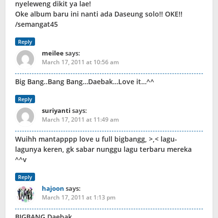
nyeleweng dikit ya lae!
Oke album baru ini nanti ada Daseung solo!! OKE!!
/semangat45
Reply
meilee
says:
March 17, 2011 at 10:56 am
Big Bang..Bang Bang…Daebak…Love it…^^
Reply
suriyanti
says:
March 17, 2011 at 11:49 am
Wuihh mantapppp love u full bigbangg, >,< lagu-
lagunya keren, gk sabar nunggu lagu terbaru mereka
^^v
Reply
hajoon
says:
March 17, 2011 at 1:13 pm
BIGBANG Daebak.