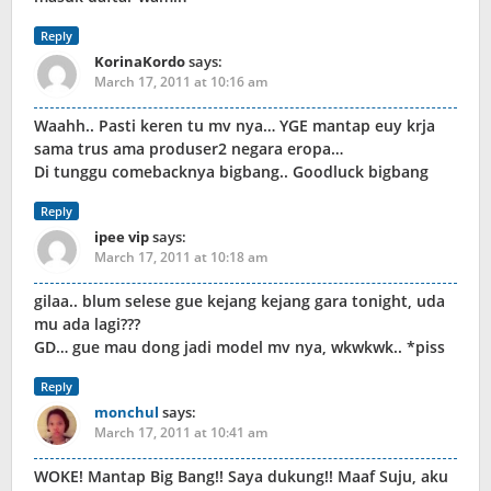
Reply
KorinaKordo
says:
March 17, 2011 at 10:16 am
Waahh.. Pasti keren tu mv nya… YGE mantap euy krja
sama trus ama produser2 negara eropa…
Di tunggu comebacknya bigbang.. Goodluck bigbang
Reply
ipee vip
says:
March 17, 2011 at 10:18 am
gilaa.. blum selese gue kejang kejang gara tonight, uda
mu ada lagi???
GD… gue mau dong jadi model mv nya, wkwkwk.. *piss
Reply
monchul
says:
March 17, 2011 at 10:41 am
WOKE! Mantap Big Bang!! Saya dukung!! Maaf Suju, aku