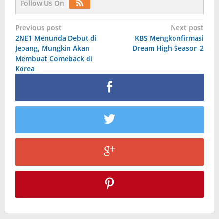
Follow Us On
Post
Previous post
Next post
2NE1 Menunda Debut di
KBS Mengkonfirmasi
navigation
Jepang, Mungkin Akan
Dream High Season 2
Membuat Comeback di
Korea