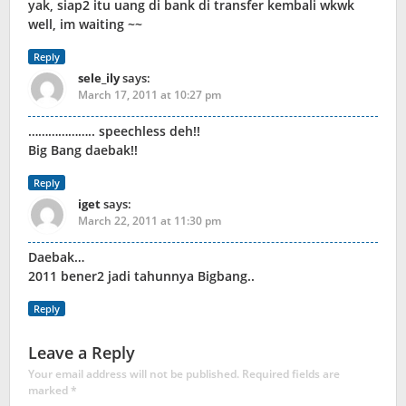
yak, siap2 itu uang di bank di transfer kembali wkwk
well, im waiting ~~
Reply
sele_ily
says:
March 17, 2011 at 10:27 pm
……………….. speechless deh!!
Big Bang daebak!!
Reply
iget
says:
March 22, 2011 at 11:30 pm
Daebak…
2011 bener2 jadi tahunnya Bigbang..
Reply
Leave a Reply
Your email address will not be published.
Required fields are
marked
*