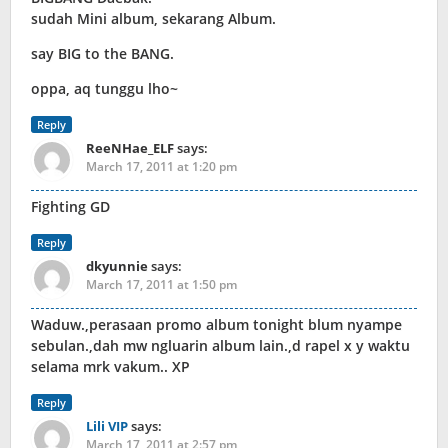
sudah Mini album, sekarang Album.
say BIG to the BANG.
oppa, aq tunggu lho~
Reply
ReeNHae_ELF
says:
March 17, 2011 at 1:20 pm
Fighting GD
Reply
dkyunnie
says:
March 17, 2011 at 1:50 pm
Waduw.,perasaan promo album tonight blum nyampe
sebulan.,dah mw ngluarin album lain.,d rapel x y waktu
selama mrk vakum.. XP
Reply
Lili VIP
says:
March 17, 2011 at 2:57 pm