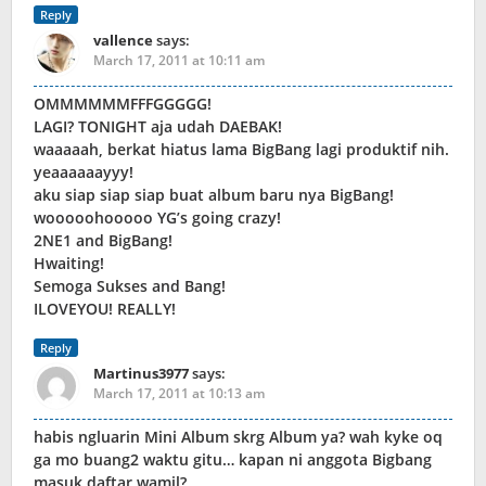
Reply
vallence
says:
March 17, 2011 at 10:11 am
OMMMMMMFFFGGGGG!
LAGI? TONIGHT aja udah DAEBAK!
waaaaah, berkat hiatus lama BigBang lagi produktif nih.
yeaaaaaayyy!
aku siap siap siap buat album baru nya BigBang!
wooooohooooo YG’s going crazy!
2NE1 and BigBang!
Hwaiting!
Semoga Sukses and Bang!
ILOVEYOU! REALLY!
Reply
Martinus3977
says:
March 17, 2011 at 10:13 am
habis ngluarin Mini Album skrg Album ya? wah kyke oq
ga mo buang2 waktu gitu… kapan ni anggota Bigbang
masuk daftar wamil?