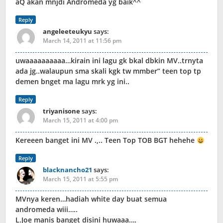
aQ akan mnjdi Andromeda yg baik^^
Reply
angeleeteukyu
says:
March 14, 2011 at 11:56 pm
uwaaaaaaaaaa…kirain ini lagu gk bkal dbkin MV..trnyta
ada jg..walaupun sma skali kgk tw mmber” teen top tp
demen bnget ma lagu mrk yg ini..
Reply
triyanisone
says:
March 15, 2011 at 4:00 pm
Kereeen banget ini MV .,.. Teen Top TOB BGT hehehe
Reply
blacknancho21
says:
March 15, 2011 at 5:55 pm
MVnya keren…hadiah white day buat semua
andromeda wiii…..
L.Joe manis banget disini huwaaa….