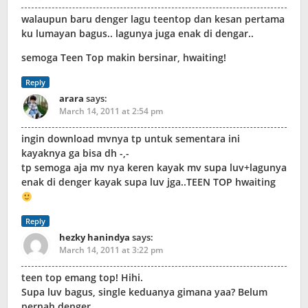
walaupun baru denger lagu teentop dan kesan pertama
ku lumayan bagus.. lagunya juga enak di dengar..
semoga Teen Top makin bersinar, hwaiting!
Reply
arara
says:
March 14, 2011 at 2:54 pm
ingin download mvnya tp untuk sementara ini
kayaknya ga bisa dh -,-
tp semoga aja mv nya keren kayak mv supa luv+lagunya
enak di denger kayak supa luv jga..TEEN TOP hwaiting
Reply
hezky hanindya
says:
March 14, 2011 at 3:22 pm
teen top emang top! Hihi.
Supa luv bagus, single keduanya gimana yaa? Belum
pernah denger..