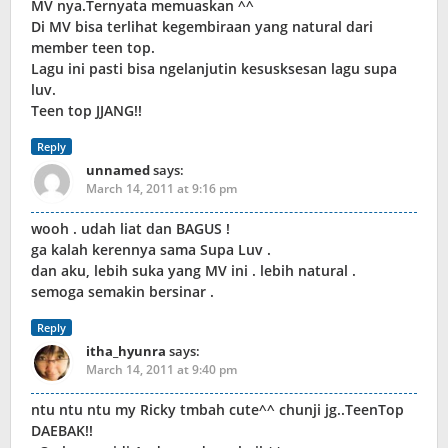
MV nya.Ternyata memuaskan ^^
Di MV bisa terlihat kegembiraan yang natural dari
member teen top.
Lagu ini pasti bisa ngelanjutin kesusksesan lagu supa
luv.
Teen top JJANG!!
Reply
unnamed
says:
March 14, 2011 at 9:16 pm
wooh . udah liat dan BAGUS !
ga kalah kerennya sama Supa Luv .
dan aku, lebih suka yang MV ini . lebih natural .
semoga semakin bersinar .
Reply
itha_hyunra
says:
March 14, 2011 at 9:40 pm
ntu ntu ntu my Ricky tmbah cute^^ chunji jg..TeenTop
DAEBAK!!