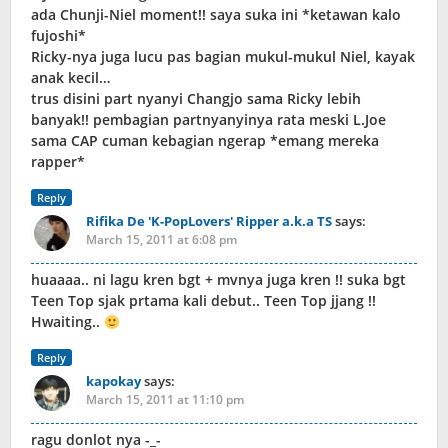
ada Chunji-Niel moment!! saya suka ini *ketawan kalo
fujoshi*
Ricky-nya juga lucu pas bagian mukul-mukul Niel, kayak
anak kecil…
trus disini part nyanyi Changjo sama Ricky lebih
banyak!! pembagian partnyanyinya rata meski L.Joe
sama CAP cuman kebagian ngerap *emang mereka
rapper*
Reply
Rifika De 'K-PopLovers' Ripper a.k.a TS
says:
March 15, 2011 at 6:08 pm
huaaaa.. ni lagu kren bgt + mvnya juga kren !! suka bgt
Teen Top sjak prtama kali debut.. Teen Top jjang !!
Hwaiting..
Reply
kapokay
says:
March 15, 2011 at 11:10 pm
ragu donlot nya -_-