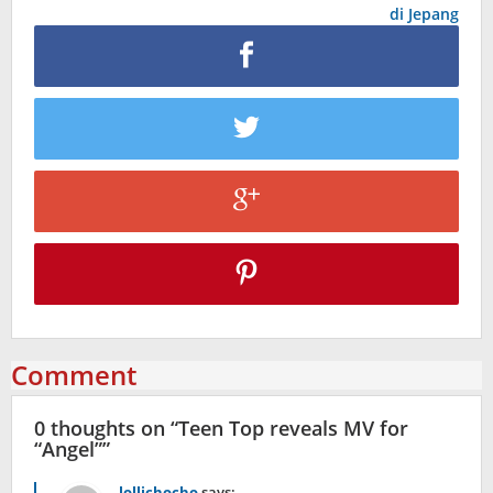
di Jepang
Comment
0 thoughts on “
Teen Top reveals MV for
“Angel”
”
lollichocho
says: