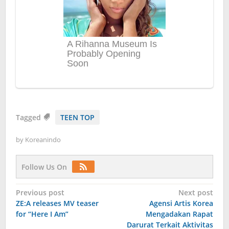
Tagged
TEEN TOP
by
Koreanindo
Follow Us On
Post
Previous post
Next post
ZE:A releases MV teaser
Agensi Artis Korea
navigation
for “Here I Am”
Mengadakan Rapat
Darurat Terkait Aktivitas