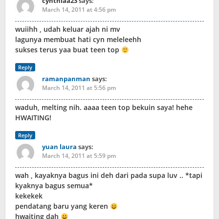
cynthiaa23
says:
March 14, 2011 at 4:56 pm
wuiihh , udah keluar ajah ni mv
lagunya membuat hati cyn meleleehh
sukses terus yaa buat teen top
Reply
ramanpanman
says:
March 14, 2011 at 5:56 pm
waduh, melting nih. aaaa teen top bekuin saya! hehe
HWAITING!
Reply
yuan laura
says:
March 14, 2011 at 5:59 pm
wah , kayaknya bagus ini deh dari pada supa luv .. *tapi
kyaknya bagus semua*
kekekek
pendatang baru yang keren
hwaiting dah