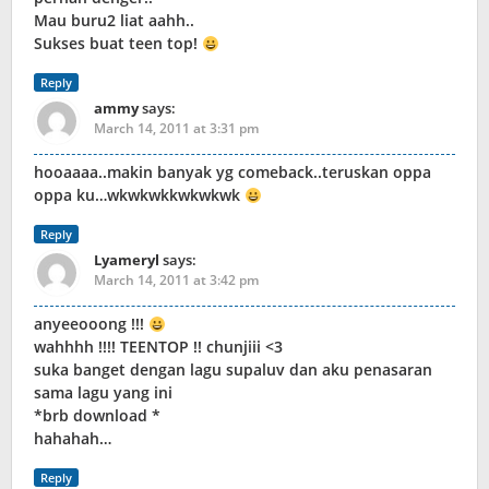
Mau buru2 liat aahh..
Sukses buat teen top!
Reply
ammy
says:
March 14, 2011 at 3:31 pm
hooaaaa..makin banyak yg comeback..teruskan oppa
oppa ku…wkwkwkkwkwkwk
Reply
Lyameryl
says:
March 14, 2011 at 3:42 pm
anyeeooong !!!
wahhhh !!!! TEENTOP !! chunjiii <3
suka banget dengan lagu supaluv dan aku penasaran
sama lagu yang ini
*brb download *
hahahah…
Reply