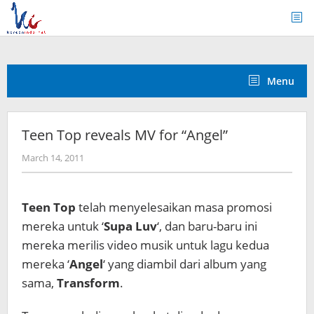
Skip
to
content
Menu
Teen Top reveals MV for “Angel”
by
March 14, 2011
Koreanindo
Teen Top
telah menyelesaikan masa promosi
mereka untuk ‘
Supa Luv
‘, dan baru-baru ini
mereka merilis video musik untuk lagu kedua
mereka ‘
Angel
‘ yang diambil dari album yang
sama,
Transform
.