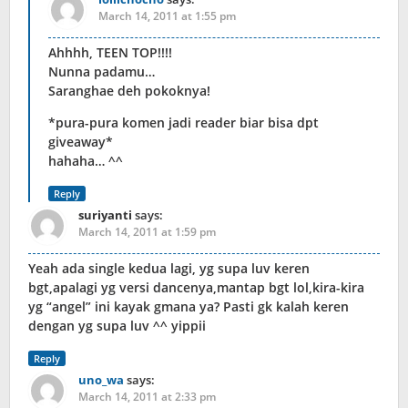
March 14, 2011 at 1:55 pm
Ahhhh, TEEN TOP!!!!
Nunna padamu…
Saranghae deh pokoknya!
*pura-pura komen jadi reader biar bisa dpt
giveaway*
hahaha… ^^
Reply
suriyanti
says:
March 14, 2011 at 1:59 pm
Yeah ada single kedua lagi, yg supa luv keren
bgt,apalagi yg versi dancenya,mantap bgt lol,kira-kira
yg “angel” ini kayak gmana ya? Pasti gk kalah keren
dengan yg supa luv ^^ yippii
Reply
uno_wa
says:
March 14, 2011 at 2:33 pm