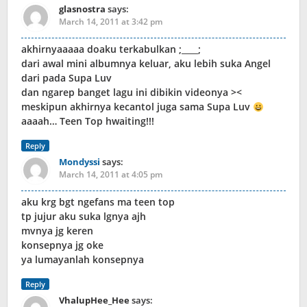
glasnostra
says:
March 14, 2011 at 3:42 pm
akhirnyaaaaa doaku terkabulkan ;____;
dari awal mini albumnya keluar, aku lebih suka Angel
dari pada Supa Luv
dan ngarep banget lagu ini dibikin videonya ><
meskipun akhirnya kecantol juga sama Supa Luv
aaaah… Teen Top hwaiting!!!
Reply
Mondyssi
says:
March 14, 2011 at 4:05 pm
aku krg bgt ngefans ma teen top
tp jujur aku suka lgnya ajh
mvnya jg keren
konsepnya jg oke
ya lumayanlah konsepnya
Reply
VhalupHee_Hee
says: