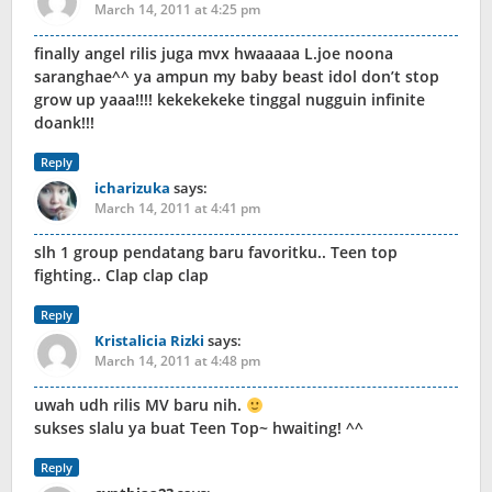
March 14, 2011 at 4:25 pm
finally angel rilis juga mvx hwaaaaa L.joe noona
saranghae^^ ya ampun my baby beast idol don’t stop
grow up yaaa!!!! kekekekeke tinggal nugguin infinite
doank!!!
Reply
icharizuka
says:
March 14, 2011 at 4:41 pm
slh 1 group pendatang baru favoritku.. Teen top
fighting.. Clap clap clap
Reply
Kristalicia Rizki
says:
March 14, 2011 at 4:48 pm
uwah udh rilis MV baru nih.
sukses slalu ya buat Teen Top~ hwaiting! ^^
Reply