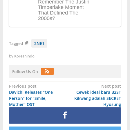
Tagged
2NE1
by
Koreanindo
Follow Us On
Post
Previous post
Next post
Davichi Releases “One
Cewek ideal baru B2ST
navigation
Person” for “Smile,
Kikwang adalah SECRET
Mother” OST
Hyosung