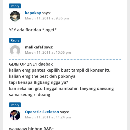
Reply
kapokay
says:
March 11, 2011 at 9:36 pm
YEY ada floridaa *joget*
Reply
malikafaf
says:
March 11, 2011 at 10:06 pm
GD&TOP 2NE1 daebak
kalian emg pantes kepilih buat tampil di konser itu
kalian emg the best deh pokonya
tapi kenapa Bigbang ngga ya?
kan sekalian gitu tinggal nambahin taeyang,daesung
sama seung ri doang
Reply
Operatic Skeleton
says:
March 11, 2011 at 11:24 pm
waaaaaw hiphop R&B~