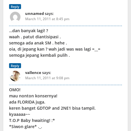
Reply
unnamed
says:
March 11, 2011 at 8:45 pm
…dan banyak lagi! ?
waah . patut diantisipasi .
semoga ada anak SM . hehe .
oia, di jepang kan ? wah jadi was was lagi =__=
semoga jepang kembali pulih .
Reply
vallence
says:
March 11, 2011 at 9:08 pm
OMO!
mau nonton konsernya!
ada FLORIDA juga.
keren banget GDTOP and 2NE1 bisa tampil.
kyaaaaa~~
T.O.P Baby hwaiting! :*
*Siwon glare* ._.