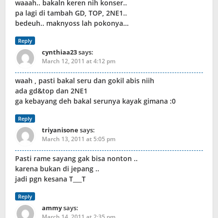
waaah.. bakaln keren nih konser..
pa lagi di tambah GD, TOP, 2NE1..
bedeuh.. maknyoss lah pokonya…
Reply
cynthiaa23
says:
March 12, 2011 at 4:12 pm
waah , pasti bakal seru dan gokil abis niih
ada gd&top dan 2NE1
ga kebayang deh bakal serunya kayak gimana :0
Reply
triyanisone
says:
March 13, 2011 at 5:05 pm
Pasti rame sayang gak bisa nonton ..
karena bukan di jepang ..
jadi pgn kesana T___T
Reply
ammy
says:
March 14, 2011 at 2:35 pm