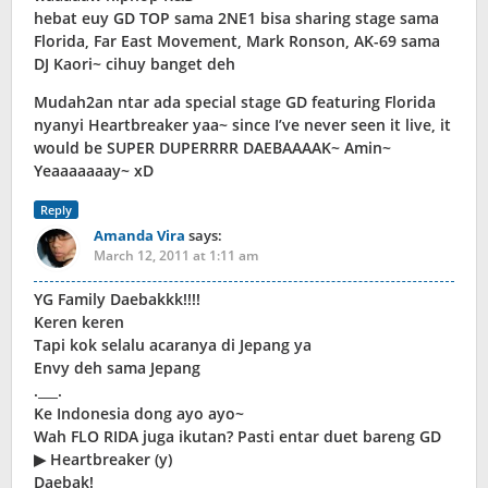
hebat euy GD TOP sama 2NE1 bisa sharing stage sama
Florida, Far East Movement, Mark Ronson, AK-69 sama
DJ Kaori~ cihuy banget deh
Mudah2an ntar ada special stage GD featuring Florida
nyanyi Heartbreaker yaa~ since I’ve never seen it live, it
would be SUPER DUPERRRR DAEBAAAAK~ Amin~
Yeaaaaaaay~ xD
Reply
Amanda Vira
says:
March 12, 2011 at 1:11 am
YG Family Daebakkk!!!!
Keren keren
Tapi kok selalu acaranya di Jepang ya
Envy deh sama Jepang
.___.
Ke Indonesia dong ayo ayo~
Wah FLO RIDA juga ikutan? Pasti entar duet bareng GD
▶ Heartbreaker (y)
Daebak!