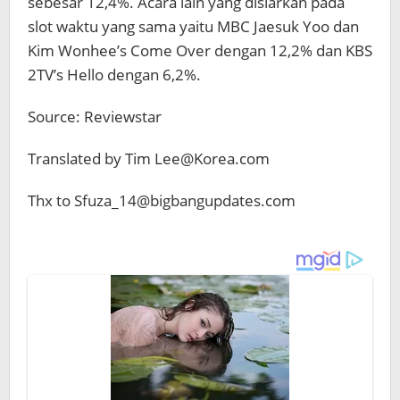
sebesar 12,4%. Acara lain yang disiarkan pada
slot waktu yang sama yaitu MBC Jaesuk Yoo dan
Kim Wonhee’s Come Over dengan 12,2% dan KBS
2TV’s Hello dengan 6,2%.
Source: Reviewstar
Translated by Tim Lee@Korea.com
Thx to Sfuza_14@bigbangupdates.com