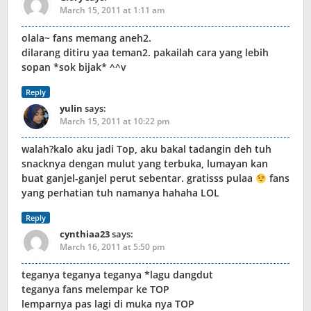
March 15, 2011 at 1:11 am
olala~ fans memang aneh2.
dilarang ditiru yaa teman2. pakailah cara yang lebih
sopan *sok bijak* ^^v
Reply
yulin
says:
March 15, 2011 at 10:22 pm
walah?kalo aku jadi Top, aku bakal tadangin deh tuh
snacknya dengan mulut yang terbuka, lumayan kan
buat ganjel-ganjel perut sebentar. gratisss pulaa
fans
yang perhatian tuh namanya hahaha LOL
Reply
cynthiaa23
says:
March 16, 2011 at 5:50 pm
teganya teganya teganya *lagu dangdut
teganya fans melempar ke TOP
lemparnya pas lagi di muka nya TOP