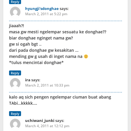
Reply
hyungji'sdonghae
says:
March 2, 2011 at 5:22 pm
jiaaah?!
masa gw mesti ngelempar sesuatu ke donghae??
biar donghae nginget nama gw?
gw si ogah bgt ..
dari pada donghae gw kesakitan …
mending gw g usah di inget nama na
*tulus mencintai donghae*
Reply
ira
says:
March 2, 2011 at 10:33 pm
kalo aq sich pengen ngelempar ciuman buat abang
TAbi…kkkkk….
Reply
uchiwani_junki
says:
March 4, 2011 at 12:12 pm