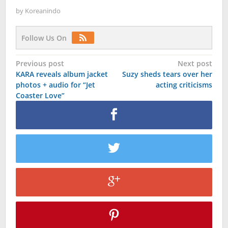
by
Koreanindo
Follow Us On
Post
Previous post
Next post
KARA reveals album jacket
Suzy sheds tears over her
navigation
photos + audio for “Jet
acting criticisms
Coaster Love”