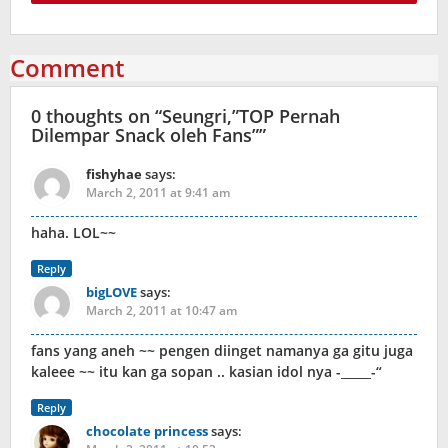
Comment
0 thoughts on “
Seungri,”TOP Pernah
Dilempar Snack oleh Fans”
”
fishyhae
says:
March 2, 2011 at 9:41 am
haha. LOL~~
Reply
bigLOVE
says:
March 2, 2011 at 10:47 am
fans yang aneh ~~ pengen diinget namanya ga gitu juga
kaleee ~~ itu kan ga sopan .. kasian idol nya -_____-“
Reply
chocolate princess
says: