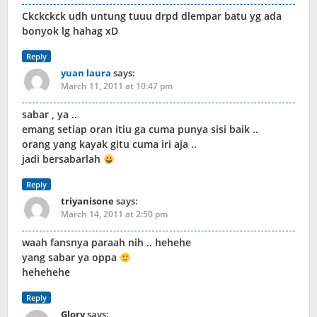
Ckckckck udh untung tuuu drpd dlempar batu yg ada
bonyok lg hahag xD
Reply
yuan laura
says:
March 11, 2011 at 10:47 pm
sabar , ya ..
emang setiap oran itiu ga cuma punya sisi baik ..
orang yang kayak gitu cuma iri aja ..
jadi bersabarlah
Reply
triyanisone
says:
March 14, 2011 at 2:50 pm
waah fansnya paraah nih .. hehehe
yang sabar ya oppa
hehehehe
Reply
Glory
says: