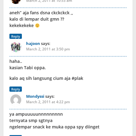
March 2, 2011 at 10:53 am
aneh” aja fans dsna ckckckck ,,
kalo di lempar duit gmn ??
kekekekeke
Reply
hajoon
says:
March 2, 2011 at 3:50 pm
haha..
kasian Tabi oppa.
kalo aq sih langsung cium aja #plak
Reply
Mondyssi
says:
March 2, 2011 at 4:22 pm
ya ampuuuuunnnnnnnnn
ternyata smp sgtnya
ngelempar snack ke muka oppa spy diinget