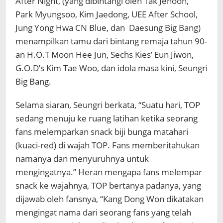
After Night, (yang dibintangi oleh Tak Jehoon,
Park Myungsoo, Kim Jaedong, UEE After School,
Jung Yong Hwa CN Blue, dan Daesung Big Bang)
menampilkan tamu dari bintang remaja tahun 90-
an H.O.T Moon Hee Jun, Sechs Kies’ Eun Jiwon,
G.O.D’s Kim Tae Woo, dan idola masa kini, Seungri
Big Bang.
Selama siaran, Seungri berkata, “Suatu hari, TOP
sedang menuju ke ruang latihan ketika seorang
fans melemparkan snack biji bunga matahari
(kuaci-red) di wajah TOP. Fans memberitahukan
namanya dan menyuruhnya untuk
mengingatnya.” Heran mengapa fans melempar
snack ke wajahnya, TOP bertanya padanya, yang
dijawab oleh fansnya, “Kang Dong Won dikatakan
mengingat nama dari seorang fans yang telah