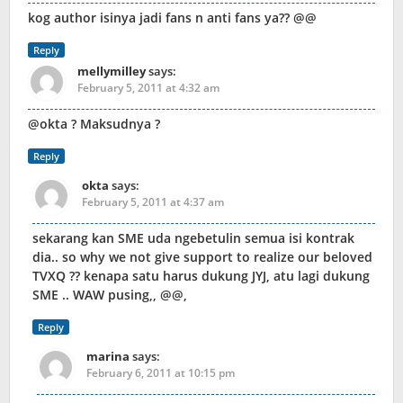
kog author isinya jadi fans n anti fans ya?? @@
Reply
mellymilley
says:
February 5, 2011 at 4:32 am
@okta ? Maksudnya ?
Reply
okta
says:
February 5, 2011 at 4:37 am
sekarang kan SME uda ngebetulin semua isi kontrak
dia.. so why we not give support to realize our beloved
TVXQ ?? kenapa satu harus dukung JYJ, atu lagi dukung
SME .. WAW pusing,, @@,
Reply
marina
says:
February 6, 2011 at 10:15 pm