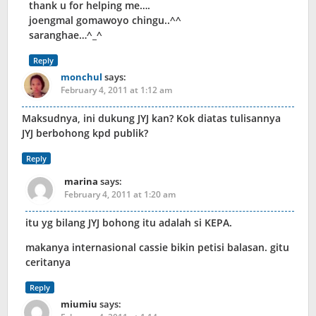
thank u for helping me….
joengmal gomawoyo chingu..^^
saranghae…^_^
Reply
monchul
says:
February 4, 2011 at 1:12 am
Maksudnya, ini dukung JYJ kan? Kok diatas tulisannya
JYJ berbohong kpd publik?
Reply
marina
says:
February 4, 2011 at 1:20 am
itu yg bilang JYJ bohong itu adalah si KEPA.
makanya internasional cassie bikin petisi balasan. gitu
ceritanya
Reply
miumiu
says: