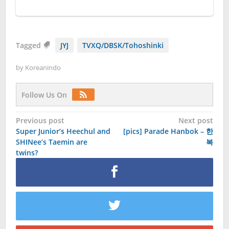
Tagged
JYJ
TVXQ/DBSK/Tohoshinki
by
Koreanindo
Follow Us On
Post
Previous post
Next post
Super Junior’s Heechul and
[pics] Parade Hanbok – 한
navigation
SHINee’s Taemin are
복
twins?