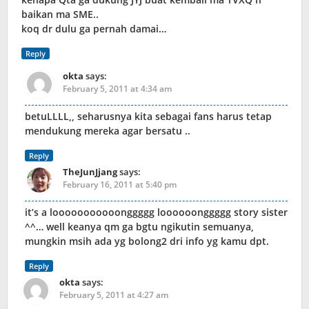
baikan ma SME..
koq dr dulu ga pernah damai…
Reply
okta
says:
February 5, 2011 at 4:34 am
betuLLLL,, seharusnya kita sebagai fans harus tetap
mendukung mereka agar bersatu ..
Reply
TheJunJjang
says:
February 16, 2011 at 5:40 pm
it’s a looooooooooonggggg loooooonggggg story sister
^^… well keanya qm ga bgtu ngikutin semuanya,
mungkin msih ada yg bolong2 dri info yg kamu dpt.
Reply
okta
says:
February 5, 2011 at 4:27 am