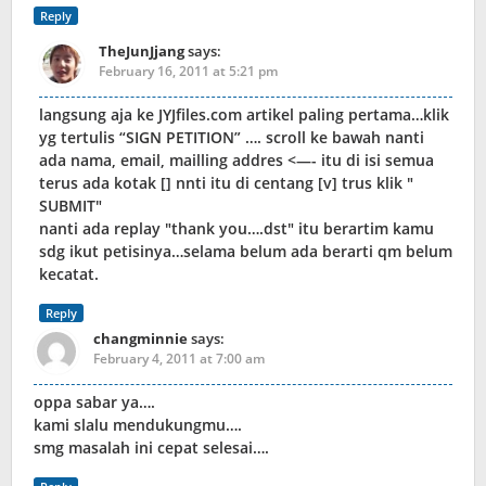
Reply
TheJunJjang
says:
February 16, 2011 at 5:21 pm
langsung aja ke JYJfiles.com artikel paling pertama…klik
yg tertulis “SIGN PETITION” …. scroll ke bawah nanti
ada nama, email, mailling addres <—- itu di isi semua
terus ada kotak [] nnti itu di centang [v] trus klik "
SUBMIT"
nanti ada replay "thank you….dst" itu berartim kamu
sdg ikut petisinya…selama belum ada berarti qm belum
kecatat.
Reply
changminnie
says:
February 4, 2011 at 7:00 am
oppa sabar ya….
kami slalu mendukungmu….
smg masalah ini cepat selesai….