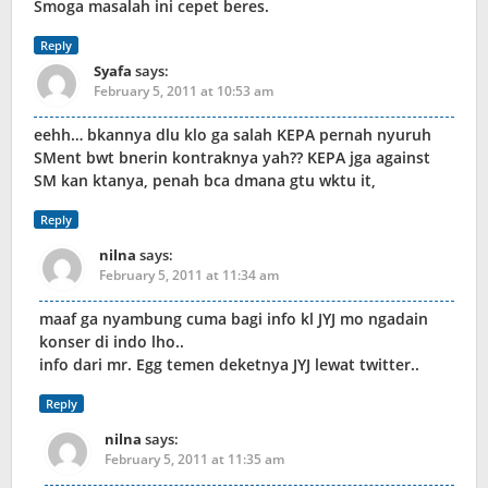
Smoga masalah ini cepet beres.
Reply
Syafa
says:
February 5, 2011 at 10:53 am
eehh… bkannya dlu klo ga salah KEPA pernah nyuruh
SMent bwt bnerin kontraknya yah?? KEPA jga against
SM kan ktanya, penah bca dmana gtu wktu it,
Reply
nilna
says:
February 5, 2011 at 11:34 am
maaf ga nyambung cuma bagi info kl JYJ mo ngadain
konser di indo lho..
info dari mr. Egg temen deketnya JYJ lewat twitter..
Reply
nilna
says:
February 5, 2011 at 11:35 am