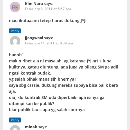
Kim Nara
says:
February 8, 2011 at 5:57 pm
mau ikutaaann tetep harus dukung JYJ!!
Reply
jjongwool
says:
February 11, 2011 at 8:39 pm
hadoh”
makin ribet aja ni masalah. yg katanya JYJ artis lupa
kulitnya, gatau diuntung, ada juga yg bilang SM ga adil
ngasi kontrak budak.
yg salah pihak mana sih bnernya?
saya sbg cassie, dukung mereka supaya bisa balik ber5
aja.
oia, klo kontrak SM uda diperbaiki apa isinya ga
ditampilkan ke publik?
biar publik tau siapa yg salah sbnrnya
Reply
minah
says: