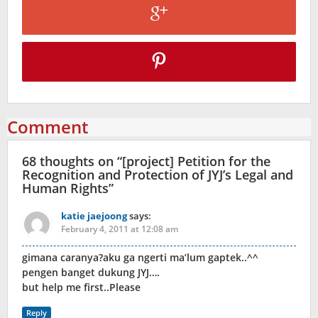
Comment
68 thoughts on “
[project] Petition for the
Recognition and Protection of JYJ’s Legal and
Human Rights
”
katie jaejoong
says:
February 4, 2011 at 12:08 am
gimana caranya?aku ga ngerti ma’lum gaptek..^^
pengen banget dukung JYJ….
but help me first..Please
Reply