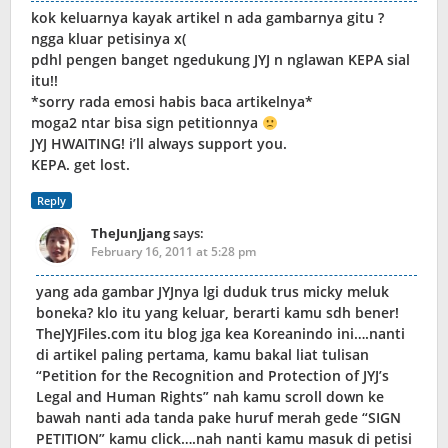
kok keluarnya kayak artikel n ada gambarnya gitu ?
ngga kluar petisinya x(
pdhl pengen banget ngedukung JYJ n nglawan KEPA sial
itu!!
*sorry rada emosi habis baca artikelnya*
moga2 ntar bisa sign petitionnya
JYJ HWAITING! i’ll always support you.
KEPA. get lost.
Reply
TheJunJjang
says:
February 16, 2011 at 5:28 pm
yang ada gambar JYJnya lgi duduk trus micky meluk
boneka? klo itu yang keluar, berarti kamu sdh bener!
TheJYJFiles.com itu blog jga kea Koreanindo ini….nanti
di artikel paling pertama, kamu bakal liat tulisan
“Petition for the Recognition and Protection of JYJ’s
Legal and Human Rights” nah kamu scroll down ke
bawah nanti ada tanda pake huruf merah gede “SIGN
PETITION” kamu click….nah nanti kamu masuk di petisi