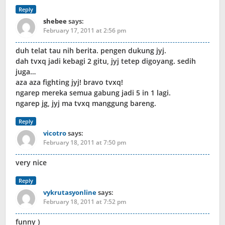
Reply
shebee
says:
February 17, 2011 at 2:56 pm
duh telat tau nih berita. pengen dukung jyj.
dah tvxq jadi kebagi 2 gitu, jyj tetep digoyang. sedih
juga…
aza aza fighting jyj! bravo tvxq!
ngarep mereka semua gabung jadi 5 in 1 lagi.
ngarep jg, jyj ma tvxq manggung bareng.
Reply
vicotro
says:
February 18, 2011 at 7:50 pm
very nice
Reply
vykrutasyonline
says:
February 18, 2011 at 7:52 pm
funny )