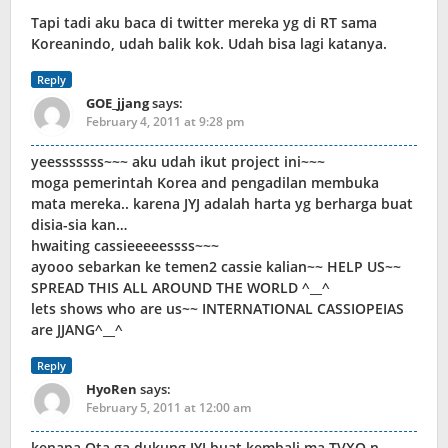
Tapi tadi aku baca di twitter mereka yg di RT sama
Koreanindo, udah balik kok. Udah bisa lagi katanya.
Reply
GOE_jjang
says:
February 4, 2011 at 9:28 pm
yeesssssss~~~ aku udah ikut project ini~~~
moga pemerintah Korea and pengadilan membuka
mata mereka.. karena JYJ adalah harta yg berharga buat
disia-sia kan…
hwaiting cassieeeeessss~~~
ayooo sebarkan ke temen2 cassie kalian~~ HELP US~~
SPREAD THIS ALL AROUND THE WORLD ^__^
lets shows who are us~~ INTERNATIONAL CASSIOPEIAS
are JJANG^__^
Reply
HyoRen
says:
February 5, 2011 at 12:00 am
kenapa Qta ga dukung JYJ buat kembali ma TVXQ n