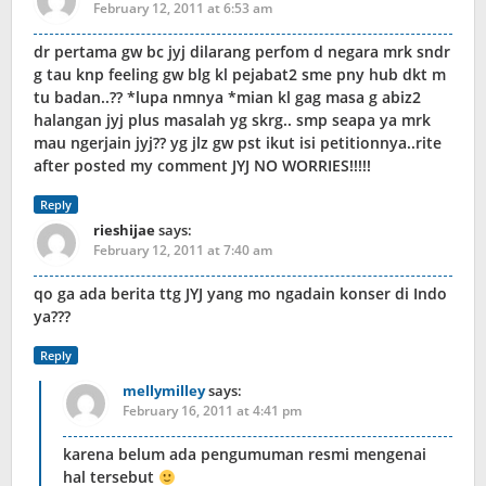
February 12, 2011 at 6:53 am
dr pertama gw bc jyj dilarang perfom d negara mrk sndr
g tau knp feeling gw blg kl pejabat2 sme pny hub dkt m
tu badan..?? *lupa nmnya *mian kl gag masa g abiz2
halangan jyj plus masalah yg skrg.. smp seapa ya mrk
mau ngerjain jyj?? yg jlz gw pst ikut isi petitionnya..rite
after posted my comment JYJ NO WORRIES!!!!!
Reply
rieshijae
says:
February 12, 2011 at 7:40 am
qo ga ada berita ttg JYJ yang mo ngadain konser di Indo
ya???
Reply
mellymilley
says:
February 16, 2011 at 4:41 pm
karena belum ada pengumuman resmi mengenai
hal tersebut