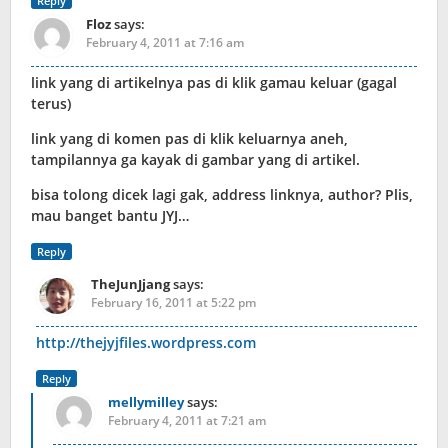
Reply
Floz
says:
February 4, 2011 at 7:16 am
link yang di artikelnya pas di klik gamau keluar (gagal
terus)
link yang di komen pas di klik keluarnya aneh,
tampilannya ga kayak di gambar yang di artikel.
bisa tolong dicek lagi gak, address linknya, author? Plis,
mau banget bantu JYJ…
Reply
TheJunJjang
says:
February 16, 2011 at 5:22 pm
http://thejyjfiles.wordpress.com
Reply
mellymilley
says:
February 4, 2011 at 7:21 am