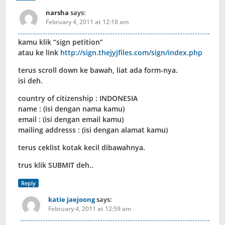
narsha
says:
February 4, 2011 at 12:18 am
kamu klik “sign petition”
atau ke link
http://sign.thejyjfiles.com/sign/index.php
terus scroll down ke bawah, liat ada form-nya.
isi deh.
country of citizenship : INDONESIA
name : (isi dengan nama kamu)
email : (isi dengan email kamu)
mailing addresss : (isi dengan alamat kamu)
terus ceklist kotak kecil dibawahnya.
trus klik SUBMIT deh..
Reply
katie jaejoong
says:
February 4, 2011 at 12:59 am