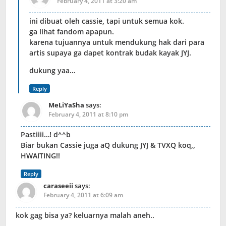
February 4, 2011 at 3:20 am
ini dibuat oleh cassie, tapi untuk semua kok.
ga lihat fandom apapun.
karena tujuannya untuk mendukung hak dari para
artis supaya ga dapet kontrak budak kayak JYJ.
dukung yaa…
Reply
MeLiYaSha
says:
February 4, 2011 at 8:10 pm
Pastiiii…! d^^b
Biar bukan Cassie juga aQ dukung JYJ & TVXQ koq,,
HWAITING!!
Reply
caraseeii
says:
February 4, 2011 at 6:09 am
kok gag bisa ya? keluarnya malah aneh..