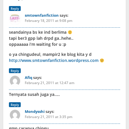
Reply
smtownfanfiction
says:
February 18, 2011 at 9:08 pm
seandainya bs ke ind berlima
tapi ber3 gpp lah drpd ga..hehe..
oppaaaaa i’m waiting for u :p
o ya chingudeul, mampir2 ke blog kita y d
http://www.smtownfanfiction.wordpress.com
Reply
Afiq
says:
February 21, 2011 at 12:47 am
Ternyata susah juga ya…..
Reply
Mondysshi
says:
February 21, 2011 at 3:35 pm
gmn caranya chingu