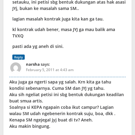
setauku, ini petisi sbg bentuk dukungan atas hak asasi
JYj, bukan ke masalah sama SM..
lagian masalah kontrak juga kita kan ga tau.
kl kontrak udah bener, masa JYJ ga mau balik ama
TVXQ
pasti ada yg aneh di sini.
Reply
narsha
says:
February 5, 2011 at 4:43 am
Aku juga ga ngerti sapa yg salah. Krn kita ga tahu
kondisi sebenarnya. Cuma SM dan JYJ yg tahu.
Aku sih ngeliat petisi ini sbg bentuk dukungan keadilan
buat smua artis.
Soalnya si KEPA ngapain coba ikut campur? Lagian
walau SM udah ngebenerin kontrak suju, boa, dkk .
Kenapa SM ngejegal jyj buat di tv? Aneh.
Aku makin bingung.