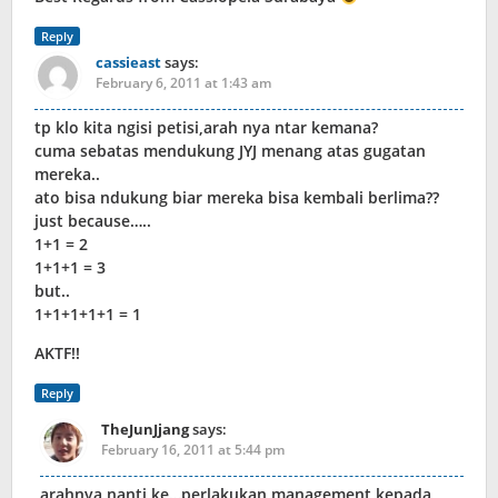
Reply
cassieast
says:
February 6, 2011 at 1:43 am
tp klo kita ngisi petisi,arah nya ntar kemana?
cuma sebatas mendukung JYJ menang atas gugatan
mereka..
ato bisa ndukung biar mereka bisa kembali berlima??
just because…..
1+1 = 2
1+1+1 = 3
but..
1+1+1+1+1 = 1
AKTF!!
Reply
TheJunJjang
says:
February 16, 2011 at 5:44 pm
arahnya nanti ke…perlakukan management kepada