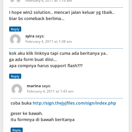
February 4, 2011 at 1:14 am
I hope win2 solution.. mencari jalan keluar yg tbaik..
biar bs comeback berlima…
Reply
syira
says:
February 4, 2011 at 1:38 am
kok aku klik linknya tapi cuma ada beritanya ya..
ga ada form buat diisi…
apa compnya harus support flash???
Reply
marina
says:
February 4, 2011 at 1:43 am
coba buka
http://sign.thejyjfiles.com/sign/index.php
geser ke bawah.
itu formnya di bawah beritanya
Reply