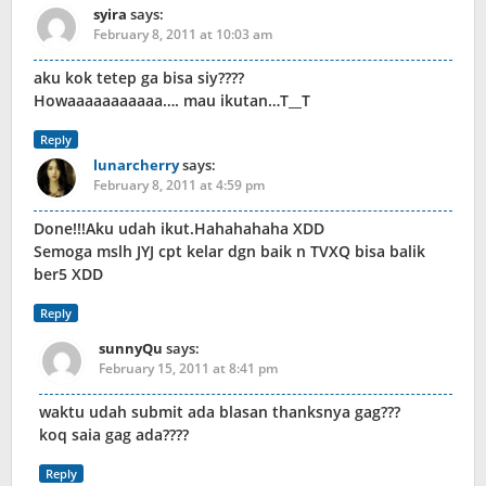
syira
says:
February 8, 2011 at 10:03 am
aku kok tetep ga bisa siy????
Howaaaaaaaaaaa…. mau ikutan…T__T
Reply
lunarcherry
says:
February 8, 2011 at 4:59 pm
Done!!!Aku udah ikut.Hahahahaha XDD
Semoga mslh JYJ cpt kelar dgn baik n TVXQ bisa balik
ber5 XDD
Reply
sunnyQu
says:
February 15, 2011 at 8:41 pm
waktu udah submit ada blasan thanksnya gag???
koq saia gag ada????
Reply