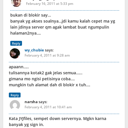
February 16, 2011 at 5:33 pm
bukan di blokir say…
banyak yg akses soalnya…jdi kamu kalah cepet ma yg
lain jdinya server qm agak lambat buat ngumpulin
halaman2nya….
Reply
wy_chubie
says:
February 4, 2011 at 9:28 am
apaann…..
tulisannya kotak2 gak jelas semua……
gimana mo ngisi petisinya coba….
mungkin tuh alamat dah di blokir x tuh….
Reply
narsha
says:
February 4, 2011 at 10:41 am
Kata JYJfiles, sempet down servernya. Mgkn karna
banyak yg sign in.