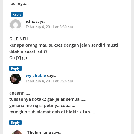
aslinya….
Reply
ichiz
says:
February 4, 2011 at 8:30 am
GILE NEH
kenapa orang mau sukses dengan jalan sendiri musti
dibikin susah sih??
Go JYJ go!
Reply
wy_chubie
says:
February 4, 2011 at 9:26 am
apaann…..
tulisannya kotak2 gak jelas semua……
gimana mo ngisi petinya coba….
mungkin tuh alamat dah di blokir x tuh….
Reply
TheJunJjang
says: