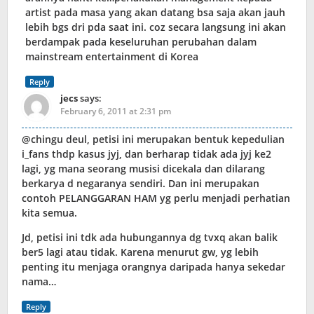
artist pada masa yang akan datang bsa saja akan jauh
lebih bgs dri pda saat ini. coz secara langsung ini akan
berdampak pada keseluruhan perubahan dalam
mainstream entertainment di Korea
Reply
jecs
says:
February 6, 2011 at 2:31 pm
@chingu deul, petisi ini merupakan bentuk kepedulian
i_fans thdp kasus jyj, dan berharap tidak ada jyj ke2
lagi, yg mana seorang musisi dicekala dan dilarang
berkarya d negaranya sendiri. Dan ini merupakan
contoh PELANGGARAN HAM yg perlu menjadi perhatian
kita semua.
Jd, petisi ini tdk ada hubungannya dg tvxq akan balik
ber5 lagi atau tidak. Karena menurut gw, yg lebih
penting itu menjaga orangnya daripada hanya sekedar
nama…
Reply