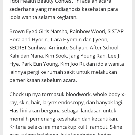
‘Idol Health Beauty Contest’ ini adalah acara
sederhana yang mendiagnosis kesehatan para
idola wanita selama kegiatan.
Brown Eyed Girls Narsha, Rainbow Woori, SISTAR
Bora and Hyorin, T-ara Hyomin dan Jiyeon,
SECRET Sunhwa, 4minute Sohyun, After School
Kahi dan Nana, Kim Sook, Jang Young Ran, Lee Ji
Hye, Park Eun Young, Kim Joo Ri, dan idola wanita
lainnya pergi ke rumah sakit untuk melakukan
pemeriksaan sebelum acara.
Check up nya termasuk bloodwork, whole body x-
ray, skin, hair, larynx endoscopy, dan banyak lagi.
Hasil ini akan berguna sebagai landasan untuk
memilih pemenang kesahatan dan kecantikan.
Kriteria seleksi ini mencakup kulit, rambut, S-line,
otot, tulang belakang, kuis kesehatan, kadar