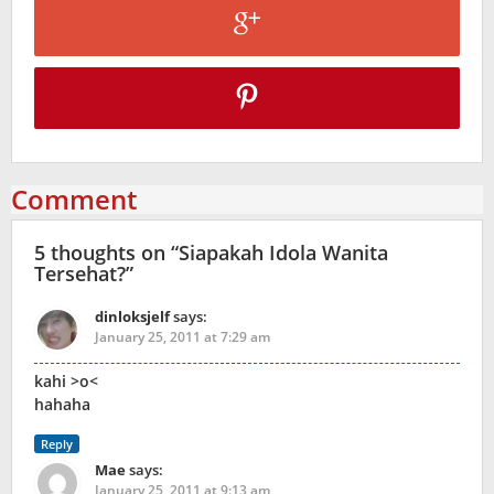
Comment
5 thoughts on “
Siapakah Idola Wanita
Tersehat?
”
dinloksjelf
says:
January 25, 2011 at 7:29 am
kahi >o<
hahaha
Reply
Mae
says:
January 25, 2011 at 9:13 am