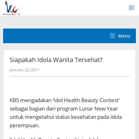
Skip
to
content
Menu
Siapakah Idola Wanita Tersehat?
by
January 25, 2011
Koreanindo
KBS mengadakan ‘Idol Health Beauty Contest‘
sebagai bagian dari program Lunar New Year
untuk mengetahui status kesehatan pada idola
perempuan.