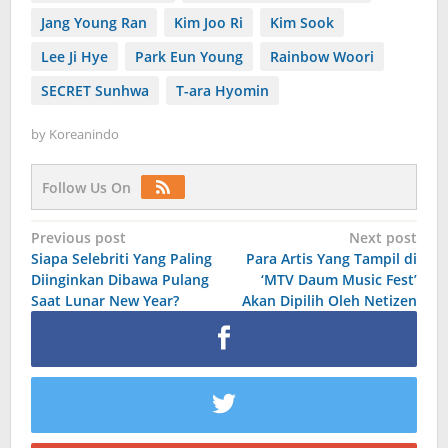
Jang Young Ran
Kim Joo Ri
Kim Sook
Lee Ji Hye
Park Eun Young
Rainbow Woori
SECRET Sunhwa
T-ara Hyomin
by
Koreanindo
Follow Us On
Post
Previous post
Next post
Siapa Selebriti Yang Paling
Para Artis Yang Tampil di
navigation
Diinginkan Dibawa Pulang
‘MTV Daum Music Fest’
Saat Lunar New Year?
Akan Dipilih Oleh Netizen