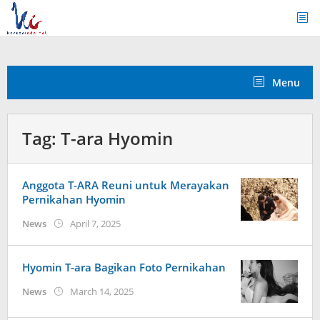
Skip
to
content
Menu
Tag:
T-ara Hyomin
Anggota T-ARA Reuni untuk Merayakan
Pernikahan Hyomin
by
News
April 7, 2025
Kidihae
Hyomin T-ara Bagikan Foto Pernikahan
by
News
March 14, 2025
anisrina