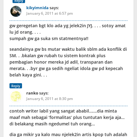
Reply
kikyimnida
says:
January 6, 2011 at 6:57 pm
gw geregetan bgt klo ada yg jelek2in JYJ. . . . sotoy amat
lu jd orang. . . .
sumpah gw ga suka sm statmentnya!!
seandainya gw bs mutar waktu balik sblm ada konflik di
SM. . .bkalan gw rubah tu sistem kontrak plus
pembagian honor mereka jd adil, transparan dan
merata. . .byr gw ga sedih ngeliat idola gw pd kepecah
belah kaya gini. . .
Reply
ranko
says:
January 6, 2011 at 8:30 pm
contoh writer labil yang sangat ababil…….dia minta
maaf mah sebagai ‘formalitas’ plus tuntutan kerja aja…
di belakang masih ngedumel tuh orang…
dia ga mikir ya kalo mau njelek2in artis kpop tuh adalah