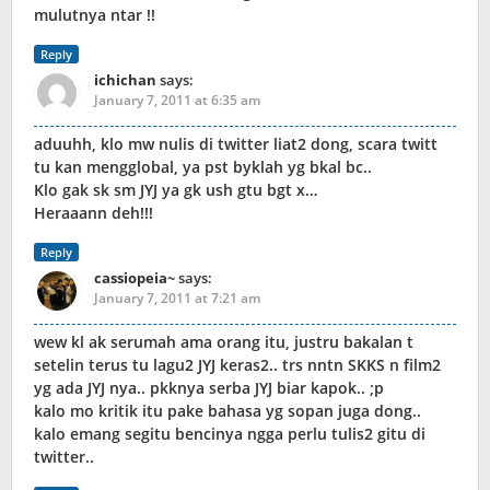
mulutnya ntar !!
Reply
ichichan
says:
January 7, 2011 at 6:35 am
aduuhh, klo mw nulis di twitter liat2 dong, scara twitt
tu kan mengglobal, ya pst byklah yg bkal bc..
Klo gak sk sm JYJ ya gk ush gtu bgt x…
Heraaann deh!!!
Reply
cassiopeia~
says:
January 7, 2011 at 7:21 am
wew kl ak serumah ama orang itu, justru bakalan t
setelin terus tu lagu2 JYJ keras2.. trs nntn SKKS n film2
yg ada JYJ nya.. pkknya serba JYJ biar kapok.. ;p
kalo mo kritik itu pake bahasa yg sopan juga dong..
kalo emang segitu bencinya ngga perlu tulis2 gitu di
twitter..