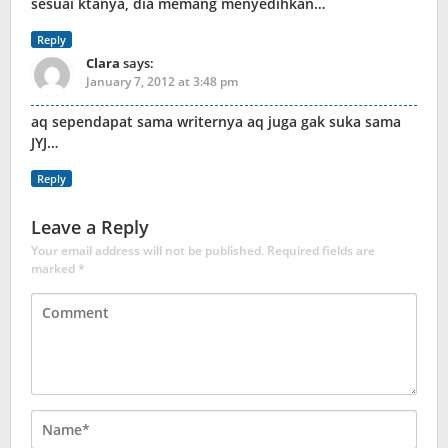
sesuai ktanya, dia memang menyedihkan…
Reply
Clara
says:
January 7, 2012 at 3:48 pm
aq sependapat sama writernya aq juga gak suka sama
JYJ…
Reply
Leave a Reply
Your email address will not be published.
Required fields are
marked
*