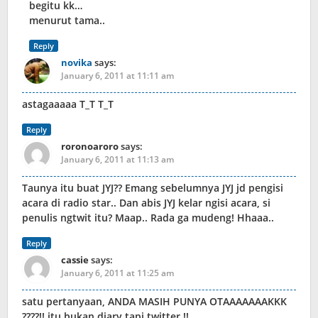
begitu kk…
menurut tama..
Reply
novika
says:
January 6, 2011 at 11:11 am
astagaaaaa T_T T_T
Reply
roronoaroro
says:
January 6, 2011 at 11:13 am
Taunya itu buat JYJ?? Emang sebelumnya JYJ jd pengisi
acara di radio star.. Dan abis JYJ kelar ngisi acara, si
penulis ngtwit itu? Maap.. Rada ga mudeng! Hhaaa..
Reply
cassie
says:
January 6, 2011 at 11:25 am
satu pertanyaan, ANDA MASIH PUNYA OTAAAAAAAKKK
????!! itu bukan diary tapi twitter !!