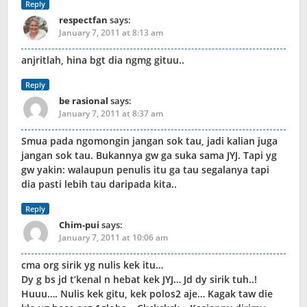
Reply
respectfan
says:
January 7, 2011 at 8:13 am
anjritlah, hina bgt dia ngmg gituu..
Reply
be rasional
says:
January 7, 2011 at 8:37 am
Smua pada ngomongin jangan sok tau, jadi kalian juga
jangan sok tau. Bukannya gw ga suka sama JYJ. Tapi yg
gw yakin: walaupun penulis itu ga tau segalanya tapi
dia pasti lebih tau daripada kita..
Reply
Chim-pui
says:
January 7, 2011 at 10:06 am
cma org sirik yg nulis kek itu…
Dy g bs jd t’kenal n hebat kek JYJ… Jd dy sirik tuh..!
Huuu…. Nulis kek gitu, kek polos2 aje… Kagak taw die