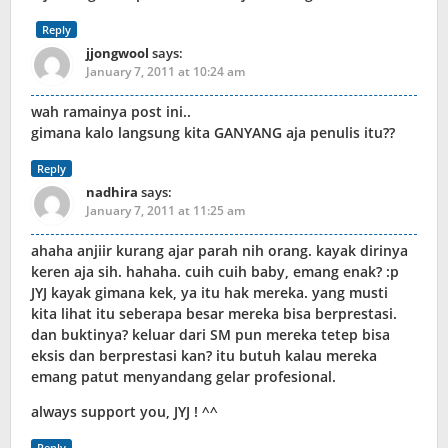
Reply
jjongwool
says:
January 7, 2011 at 10:24 am
wah ramainya post ini..
gimana kalo langsung kita GANYANG aja penulis itu??
Reply
nadhira
says:
January 7, 2011 at 11:25 am
ahaha anjiir kurang ajar parah nih orang. kayak dirinya
keren aja sih. hahaha. cuih cuih baby, emang enak? :p
JYJ kayak gimana kek, ya itu hak mereka. yang musti
kita lihat itu seberapa besar mereka bisa berprestasi.
dan buktinya? keluar dari SM pun mereka tetep bisa
eksis dan berprestasi kan? itu butuh kalau mereka
emang patut menyandang gelar profesional.
always support you, JYJ ! ^^
Reply