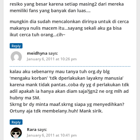
resiko yang besar karena setiap masing2 dari mereka
memiliki fans yang banyak dan luas….
mungkin dia sudah mencalonkan dirinya untuk di cerca
makanya nulis macem itu…sayang sekali aku ga bisa
ikut cerca tuh orang…cih~
Reply
meidhyna
says:
January 6, 2011 at 10:26 pm
kalau aku sebenarny mau tanya tuh org.dy blg
‘mengaku korban’ ‘tdk dperlakukan layakny manusia’
karena mank tidak pantas..coba dy yg d perlakukan tdk
adil apakah ia hanya akan diam saja?jgn2 ne org mlh ad
hubny ma SM.
Skrng br dy minta maaf.skrng siapa yg menyedihkan?
Ortuny aja tdk membelany.huh! Mank sirik.
Reply
Rara
says:
January 6, 2011 at 10:41 pm