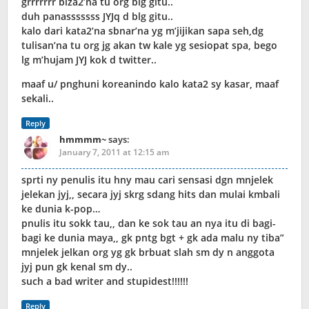
grrrrrrr biza2’na tu org blg gitu..
duh panasssssss JYJq d blg gitu..
kalo dari kata2’na sbnar’na yg m’jijikan sapa seh,dg
tulisan’na tu org jg akan tw kale yg sesiopat spa, bego
lg m’hujam JYJ kok d twitter..
maaf u/ pnghuni koreanindo kalo kata2 sy kasar, maaf
sekali..
Reply
hmmmm~
says:
January 7, 2011 at 12:15 am
sprti ny penulis itu hny mau cari sensasi dgn mnjelek
jelekan jyj,, secara jyj skrg sdang hits dan mulai kmbali
ke dunia k-pop…
pnulis itu sokk tau,, dan ke sok tau an nya itu di bagi-
bagi ke dunia maya,, gk pntg bgt + gk ada malu ny tiba”
mnjelek jelkan org yg gk brbuat slah sm dy n anggota
jyj pun gk kenal sm dy..
such a bad writer and stupidest!!!!!!
Reply