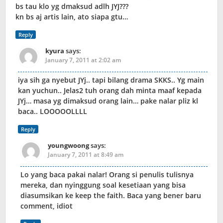
bs tau klo yg dmaksud adlh JYJ???
kn bs aj artis lain, ato siapa gtu…
Reply
kyura
says:
January 7, 2011 at 2:02 am
iya sih ga nyebut JYj.. tapi bilang drama SKKS.. Yg main
kan yuchun.. Jelas2 tuh orang dah minta maaf kepada
JYj… masa yg dimaksud orang lain… pake nalar pliz kl
baca.. LOOOOOLLLL
Reply
youngwoong
says:
January 7, 2011 at 8:49 am
Lo yang baca pakai nalar! Orang si penulis tulisnya
mereka, dan nyinggung soal kesetiaan yang bisa
diasumsikan ke keep the faith. Baca yang bener baru
comment, idiot