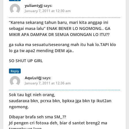
yuliantyJJ
says:
January 7, 2011 at 12:30 am
“Karena sekarang tahun baru, mari kita anggap ini
sebagai masa lalu” ENAK BENER LO NGOMONG.. GA
MIKIR APA DAMPAK DR SEMUA OMONGAN LO ITU??
ga suka ma sesuatu/seseorang mah itu hak lo.TAPI klo
lo ga tw apa2 mending DIEM aja..
SO SHUT UP GIRL
Reply
AquLuVJJ
says:
January 7, 2011 at 12:36 am
Sok tau bgt nieh orang,
saudaraxa bkn, pcrxa bkn, bpkxa jga bkn tp ikut2an
ngomong.
Dibayar brafa seh sma SM,,??
Jd pengen cri fotoxa deh, biar d santet breng2 ma
temenku yg laen.