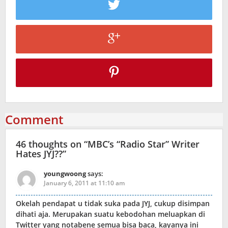
Comment
46 thoughts on “
MBC’s “Radio Star” Writer
Hates JYJ??
”
youngwoong
says:
January 6, 2011 at 11:10 am
Okelah pendapat u tidak suka pada JYJ, cukup disimpan
dihati aja. Merupakan suatu kebodohan meluapkan di
Twitter yang notabene semua bisa baca, kayanya ini