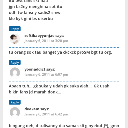
itu bwt fans skt hati
jgn bs2ny menghina spt itu
udh tw fansny sadis2 smw
klo kyk gini bs diserbu
Reply
seftibabyyunjae
says:
January 6, 2011 at 3:20 pm
tu orang sok tau banget ya ckckck proSM bgt tu org.
Reply
yoonaddict
says:
January 6, 2011 at 6:07 pm
Apaan tuh… gk suka y udah gk suka ajah…. Gk usah
bikin fans jd marah donk…
Reply
dee2am
says:
January 6, 2011 at 6:42 pm
bingung deh, d tulisanny dia sama skli g nyebut JYJ, gmn