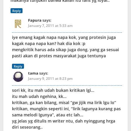
makanya tunjukin bahwa kalian itu fans yg loyal..
Reply
Fapura
says:
January 7, 2011 at 5:33 am
iye emang kagak napa napa kok, yang protesin juga
kagak napa napa kan? hak dia kok :p
mengkritik harus ada sikap juga dong. yang ga sesuai
pasti akan di protes masyarakat juga tentunya
Reply
tama
says:
January 9, 2011 at 8:23 pm
sori kk, itu mah udah bukan kritikan lgi…
itu mah udah ngehina, kk…
kritikan, ga kan bilang, misal “gw jijik ma lirik lgu lo”
kritikan, mungkin seperti ini, “lirik lagunya kurang pas
sama melodi lgunya”, atau etc lah…
yg jelas yg ditulis m writer ntu, dah nyinggung hrga
diri seseorang..