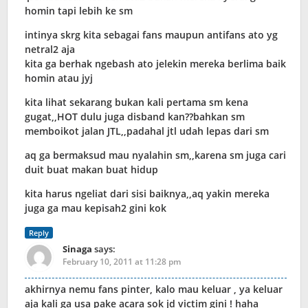
homin tapi lebih ke sm
intinya skrg kita sebagai fans maupun antifans ato yg
netral2 aja
kita ga berhak ngebash ato jelekin mereka berlima baik
homin atau jyj
kita lihat sekarang bukan kali pertama sm kena
gugat,,HOT dulu juga disband kan??bahkan sm
memboikot jalan JTL,,padahal jtl udah lepas dari sm
aq ga bermaksud mau nyalahin sm,,karena sm juga cari
duit buat makan buat hidup
kita harus ngeliat dari sisi baiknya,,aq yakin mereka
juga ga mau kepisah2 gini kok
Reply
Sinaga
says:
February 10, 2011 at 11:28 pm
akhirnya nemu fans pinter, kalo mau keluar , ya keluar
aja kali ga usa pake acara sok jd victim gini ! haha