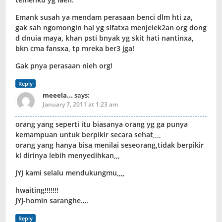
Emank susah ya mendam perasaan benci dlm hti za,
gak sah ngomongin hal yg sifatxa menjelek2an org dong
d dnuia maya, khan psti bnyak yg skit hati nantinxa,
bkn cma fansxa, tp mreka ber3 jga!
Gak pnya perasaan nieh org!
Reply
meeela...
says:
January 7, 2011 at 1:23 am
orang yang seperti itu biasanya orang yg ga punya
kemampuan untuk berpikir secara sehat,,,,
orang yang hanya bisa menilai seseorang,tidak berpikir
kl dirinya lebih menyedihkan,,,
JYJ kami selalu mendukungmu,,,,
hwaiting!!!!!!!
JYJ-homin saranghe….
Reply