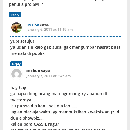
penulis pro SM –‘
Reply
novika
says:
January 6, 2011 at 11:19 am
yup! setuju!
ya udah sih kalo gak suka, gak mengumbar hasrat buat
memaki di publik
Reply
seokun
says:
January 7, 2011 at 3:45 am
hay hay
ga papa dong orang mau ngomong ky apapun di
twitternya…
itu punya dia kan…hak dia lah……
lagian biar aja waktu yg membuktikan ke-eksis-an JYJ di
dunia showbiz….
kalian para CASSIE ragu?