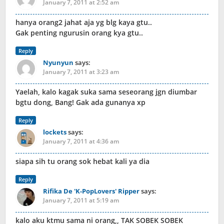
January 7, 2011 at 2:52 am
hanya orang2 jahat aja yg blg kaya gtu..
Gak penting ngurusin orang kya gtu..
Reply
Nyunyun
says:
January 7, 2011 at 3:23 am
Yaelah, kalo kagak suka sama seseorang jgn diumbar
bgtu dong, Bang! Gak ada gunanya xp
Reply
lockets
says:
January 7, 2011 at 4:36 am
siapa sih tu orang sok hebat kali ya dia
Reply
Rifika De 'K-PopLovers' Ripper
says:
January 7, 2011 at 5:19 am
kalo aku ktmu sama ni orang,, TAK SOBEK SOBEK