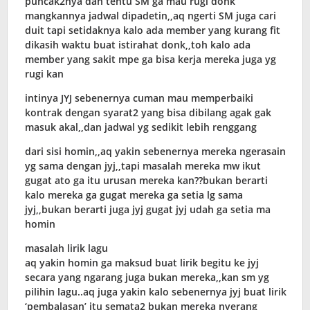
puncak2nya dan tentu SM ga mau rugi donk
mangkannya jadwal dipadetin,,aq ngerti SM juga cari
duit tapi setidaknya kalo ada member yang kurang fit
dikasih waktu buat istirahat donk,,toh kalo ada
member yang sakit mpe ga bisa kerja mereka juga yg
rugi kan
intinya JYJ sebenernya cuman mau memperbaiki
kontrak dengan syarat2 yang bisa dibilang agak gak
masuk akal,,dan jadwal yg sedikit lebih renggang
dari sisi homin,,aq yakin sebenernya mereka ngerasain
yg sama dengan jyj,,tapi masalah mereka mw ikut
gugat ato ga itu urusan mereka kan??bukan berarti
kalo mereka ga gugat mereka ga setia lg sama
jyj,,bukan berarti juga jyj gugat jyj udah ga setia ma
homin
masalah lirik lagu
aq yakin homin ga maksud buat lirik begitu ke jyj
secara yang ngarang juga bukan mereka,,kan sm yg
pilihin lagu..aq juga yakin kalo sebenernya jyj buat lirik
‘pembalasan’ itu semata2 bukan mereka nyerang