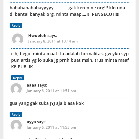
hahahahahahayyyyy………… gak keren ne org!!! klo uda
di bantai banyak org, minta maap….?!! PENGECUT!!!!
Reply
Hwueleh
says:
January 8, 2011 at 10:14 am
cih, bego. minta maaf itu adalah formalitas. gw ykn syp
pun artis yg lo suka jg prnh buat mslh, trus minta maaf
KE PUBLIK
Reply
aaaa
says:
January 6, 2011 at 11:51 pm
gua yang gak suka JYJ aja biasa kok
Reply
ayya
says:
January 6, 2011 at 11:55 pm