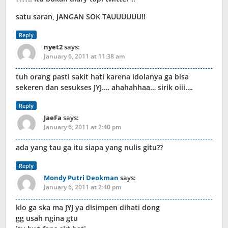
satu saran, JANGAN SOK TAUUUUUU!!
Reply
nyet2
says:
January 6, 2011 at 11:38 am
tuh orang pasti sakit hati karena idolanya ga bisa
sekeren dan sesukses JYJ…. ahahahhaa… sirik oiii….
Reply
JaeFa
says:
January 6, 2011 at 2:40 pm
ada yang tau ga itu siapa yang nulis gitu??
Reply
Mondy Putri Deokman
says:
January 6, 2011 at 2:40 pm
klo ga ska ma JYJ ya disimpen dihati dong
gg usah ngina gtu