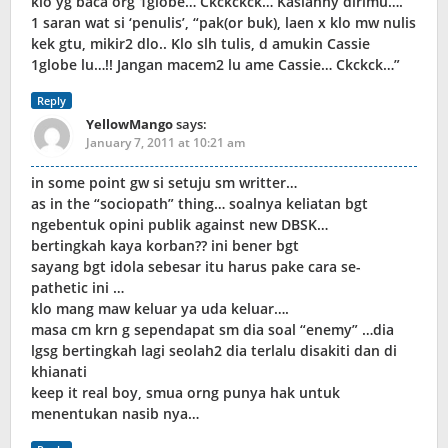
klo yg baca org 1globe… Ckckckck… Kasianny dirimu….
1 saran wat si ‘penulis’, “pak(or buk), laen x klo mw nulis
kek gtu, mikir2 dlo.. Klo slh tulis, d amukin Cassie
1globe lu…!! Jangan macem2 lu ame Cassie… Ckckck…”
Reply
YellowMango
says:
January 7, 2011 at 10:21 am
in some point gw si setuju sm writter…
as in the “sociopath” thing… soalnya keliatan bgt
ngebentuk opini publik against new DBSK…
bertingkah kaya korban?? ini bener bgt
sayang bgt idola sebesar itu harus pake cara se-
pathetic ini …
klo mang maw keluar ya uda keluar….
masa cm krn g sependapat sm dia soal “enemy” …dia
lgsg bertingkah lagi seolah2 dia terlalu disakiti dan di
khianati
keep it real boy, smua orng punya hak untuk
menentukan nasib nya…