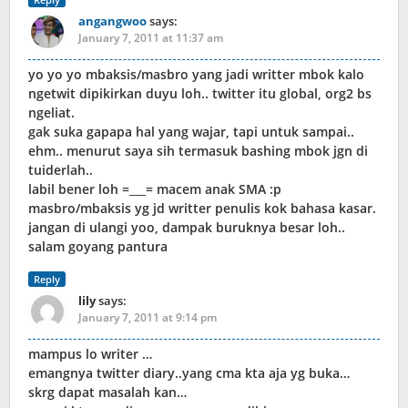
angangwoo
says:
January 7, 2011 at 11:37 am
yo yo yo mbaksis/masbro yang jadi writter mbok kalo
ngetwit dipikirkan duyu loh.. twitter itu global, org2 bs
ngeliat.
gak suka gapapa hal yang wajar, tapi untuk sampai..
ehm.. menurut saya sih termasuk bashing mbok jgn di
tuiderlah..
labil bener loh =___= macem anak SMA :p
masbro/mbaksis yg jd writter penulis kok bahasa kasar.
jangan di ulangi yoo, dampak buruknya besar loh..
salam goyang pantura
Reply
lily
says:
January 7, 2011 at 9:14 pm
mampus lo writer …
emangnya twitter diary..yang cma kta aja yg buka…
skrg dapat masalah kan…