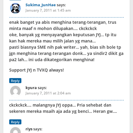
Sukima_JunHae
says:
January 7, 2011 at 1:45 am
enak banget ya abis menghina terang-terangan, trus
minta maaf n mohon dilupakan…. ckckckck
oke, banyak yg menyayangkan keputusan JYJ… tp itu
kan hak mereka mau milih jalan yg mana…
pasti biasnya SME nih pak writer… yah, bias sih bole tp
jgn menghina terang-terangan donk… ya sindir2 dikit ga
pa2 lah… ini uda dikategorikan menghina!
Support JYJ n TVXQ always!
Reply
kyura
says:
January 7, 2011 at 2:04 am
ckckckck…. malangnya JYJ oppa… Pria sehebat dan
sekeren mereka msaih aja ada yg benci… Heran gw….
Reply
riys
says: