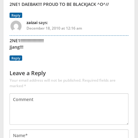
2NE1 DAEBAK!!! PROUD TO BE BLACKJACK ^O^//
Reply
zaizai
says:
December 18, 2010 at 12:16 am
2NE1!!!!!!!!!!!!!!!!!!!
Jjang!!!
Reply
Leave a Reply
Your email address will not be published.
Required fields are
marked
*