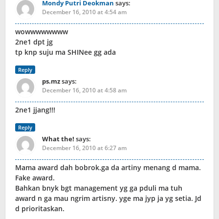
Mondy Putri Deokman
says:
December 16, 2010 at 4:54 am
wowwwwwwww
2ne1 dpt jg
tp knp suju ma SHINee gg ada
Reply
ps.mz
says:
December 16, 2010 at 4:58 am
2ne1 jjang!!!
Reply
What the!
says:
December 16, 2010 at 6:27 am
Mama award dah bobrok.ga da artiny menang d mama.
Fake award.
Bahkan bnyk bgt management yg ga pduli ma tuh
award n ga mau ngrim artisny. yge ma jyp ja yg setia. Jd
d prioritaskan.