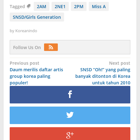
Tagged
2AM
2NE1
2PM
Miss A
SNSD/Girls Generation
by
Koreanindo
Follow Us On
Post
Previous post
Next post
Daum merilis daftar artis
SNSD “Oh!” yang paling
navigation
group korea paling
banyak ditonton di Korea
populer!
untuk tahun 2010