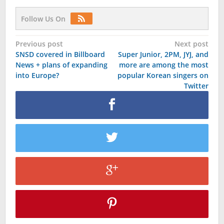
Follow Us On
Post
Previous post
Next post
SNSD covered in Billboard
Super Junior, 2PM, JYJ, and
navigation
News + plans of expanding
more are among the most
into Europe?
popular Korean singers on
Twitter