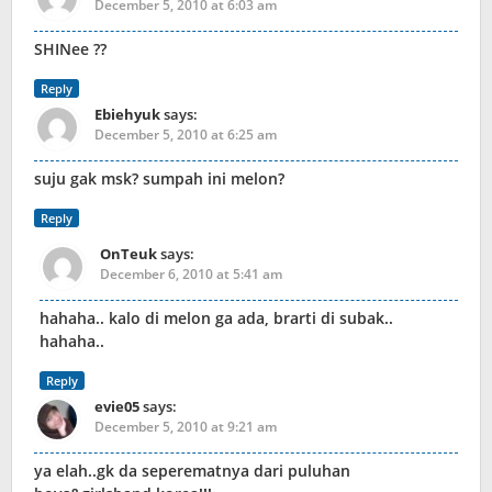
December 5, 2010 at 6:03 am
SHINee ??
Reply
Ebiehyuk
says:
December 5, 2010 at 6:25 am
suju gak msk? sumpah ini melon?
Reply
OnTeuk
says:
December 6, 2010 at 5:41 am
hahaha.. kalo di melon ga ada, brarti di subak..
hahaha..
Reply
evie05
says:
December 5, 2010 at 9:21 am
ya elah..gk da seperematnya dari puluhan