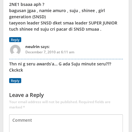
2NE1 bsaaa aph ?
bagusan jgaa , namie amuro , suju , shinee , girl
generation (SNSD)
taeyeon leader SNSD dket smaa leader SUPER JUNIOR
tuch shinee nd suju cri pacar di SNSD smuaa .
Reply
neulrin
says:
December 7, 2010 at 6:11 am
Thn ni g seru awards’a… G ada SuJu minute seru???
Ckckck
Reply
Leave a Reply
Your email address will not be published.
Required fields are
marked
*