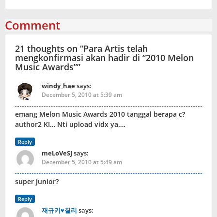
Comment
21 thoughts on “
Para Artis telah
mengkonfirmasi akan hadir di “2010 Melon
Music Awards”
”
windy_hae
says:
December 5, 2010 at 5:39 am
emang Melon Music Awards 2010 tanggal berapa c?
author2 KI… Nti upload vidx ya….
Reply
meLoVeSJ
says:
December 5, 2010 at 5:49 am
super junior?
Reply
재규키♥칠리
says: