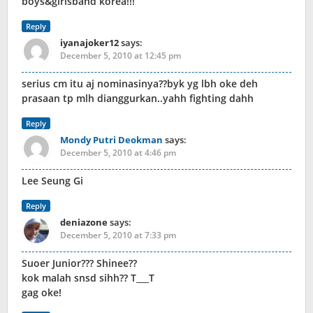
boys&girlsband korea!!!
Reply
iyanajoker12
says:
December 5, 2010 at 12:45 pm
serius cm itu aj nominasinya??byk yg lbh oke deh
prasaan tp mlh dianggurkan..yahh fighting dahh
Reply
Mondy Putri Deokman
says:
December 5, 2010 at 4:46 pm
Lee Seung Gi
Reply
deniazone
says:
December 5, 2010 at 7:33 pm
Suoer Junior??? Shinee??
kok malah snsd sihh?? T___T
gag oke!