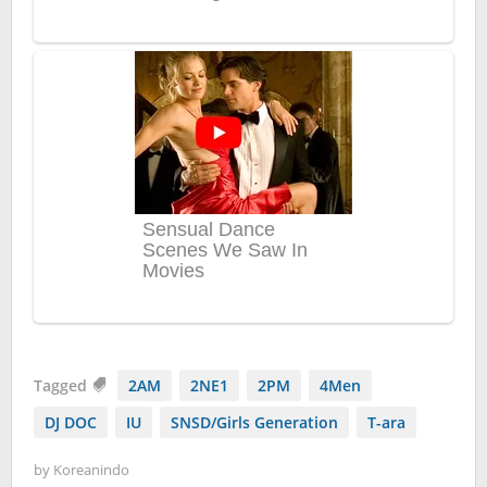
Tagged
2AM
2NE1
2PM
4Men
DJ DOC
IU
SNSD/Girls Generation
T-ara
by
Koreanindo