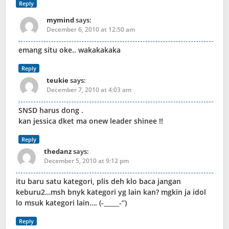
Reply
mymind
says:
December 6, 2010 at 12:50 am
emang situ oke.. wakakakaka
Reply
teukie
says:
December 7, 2010 at 4:03 am
SNSD harus dong .
kan jessica dket ma onew leader shinee !!
Reply
thedanz
says:
December 5, 2010 at 9:12 pm
itu baru satu kategori, plis deh klo baca jangan
keburu2…msh bnyk kategori yg lain kan? mgkin ja idol
lo msuk kategori lain…. (-_____-“)
Reply