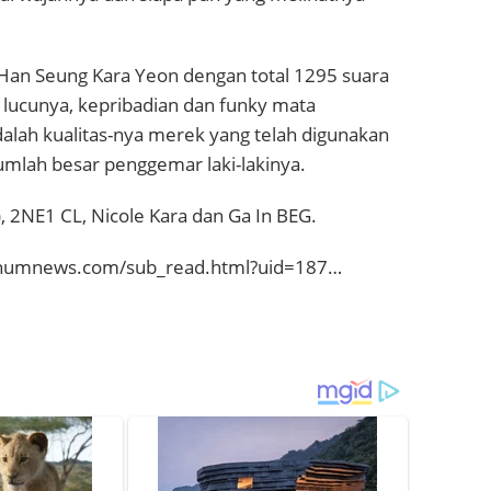
 Han Seung Kara Yeon dengan total 1295 suara
 lucunya, kepribadian dan funky mata
alah kualitas-nya merek yang telah digunakan
umlah besar penggemar laki-lakinya.
f (x), 2NE1 CL, Nicole Kara dan Ga In BEG.
anumnews.com/sub_read.html?uid=187…