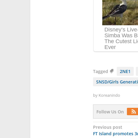
Tagged
2NE1
SNSD/Girls Generat
by
Koreanindo
Follow Us On
Post
Previous post
FT Island promotes 3
navigation