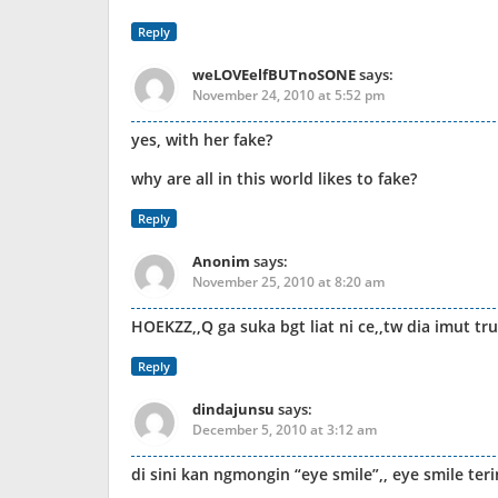
Reply
weLOVEelfBUTnoSONE
says:
November 24, 2010 at 5:52 pm
yes, with her fake?
why are all in this world likes to fake?
Reply
Anonim
says:
November 25, 2010 at 8:20 am
HOEKZZ,,Q ga suka bgt liat ni ce,,tw dia imut tr
Reply
dindajunsu
says:
December 5, 2010 at 3:12 am
di sini kan ngmongin “eye smile”,, eye smile te