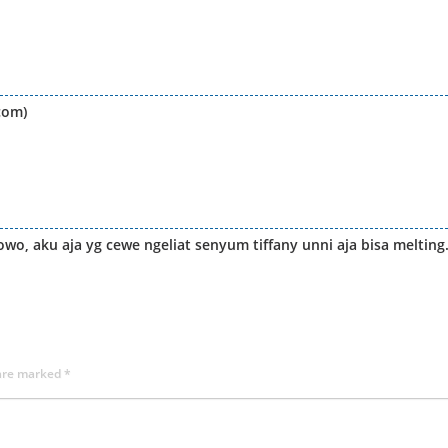
com)
wo, aku aja yg cewe ngeliat senyum tiffany unni aja bisa melting.
 are marked
*