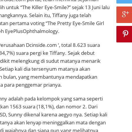
 untuk “The Killer Eye-Smile?” sejak 13 Juni lalu
ngkannya. Selain itu, Tiffany juga telah
n pertama voting “The Pretty Eye-Smile Girl
oleh EyePlusOphthalmology.
erusahaan Dcinside.com ‘, total 8.623 suara
34,7%) suara pergi ke Tiffany. Sejak debut
edikit melengkung di sudut matanya menarik
Setiap kali dia tersenyum matanya akan
h bulan, yang membantunya mendapatkan
a para penggemar prianya.
nny adalah pada kelompok yang sama seperti
an 1563 suara (18,1%), dan nomor 2. Dari
, Sunny dikenal karena aegyo nya. Setiap kali
tanya akan lenyap meninggalkan mata dengan
di wajahnya dan siapa pun yang melihatnya