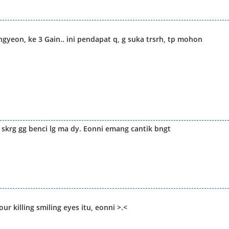
eungyeon, ke 3 Gain.. ini pendapat q, g suka trsrh, tp mohon
 skrg gg benci lg ma dy. Eonni emang cantik bngt
 killing smiling eyes itu, eonni >.<