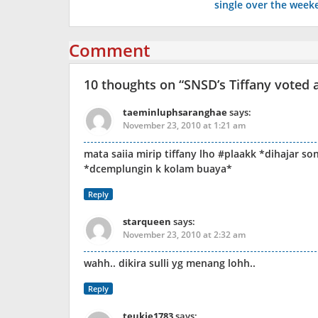
single over the week
Comment
10 thoughts on “
SNSD’s Tiffany voted a
taeminluphsaranghae
says:
November 23, 2010 at 1:21 am
mata saiia mirip tiffany lho #plaakk *dihajar s
*dcemplungin k kolam buaya*
Reply
starqueen
says:
November 23, 2010 at 2:32 am
wahh.. dikira sulli yg menang lohh..
Reply
teukie1783
says: