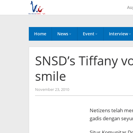
Skip
Au
to
content
Home
News
Event
Interview
SNSD’s Tiffany vo
smile
by
November 23, 2010
Koreanindo
Netizens telah mem
gadis dengan seyu
Situs Komunitas D