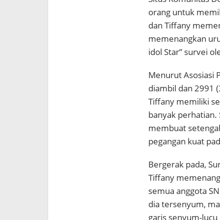
orang untuk memilih
dan Tiffany memena
memenangkan uruta
idol Star” survei 
Menurut Asosiasi P
diambil dan 2991 (
Tiffany memiliki s
banyak perhatian. 
membuat setenga
pegangan kuat pad
Bergerak pada, Su
Tiffany memenangk
semua anggota SNSD
dia tersenyum, ma
garis senyum-lucu 