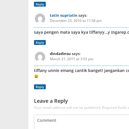
Reply
tatin supriatin
says:
December 23, 2010 at 11:58 pm
saya pengen mata saya kya tiffanyy…y (ngarep.
Reply
dindadinsu
says:
March 21, 2011 at 3:53 pm
tiffany unnie emang cantik banget! jangankan co
Reply
Leave a Reply
Your email address will not be published.
Required fields