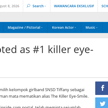
gust 8, 2026
Search
WAWANCARA EKSKLUSIF
SCH
Magazine / Pictorial
Korean Actor
Music
ted as #1 killer eye-
ilih kelompok girlband SNSD Tiffany sebagai
man mata mematikan alias The Killer Eye-Smile.
cinside.com portal, telah meminta sejumlah