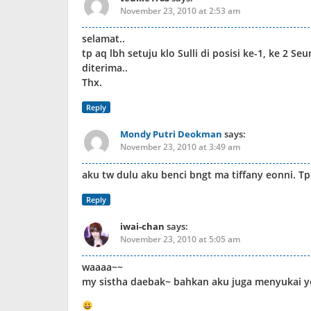
November 23, 2010 at 2:53 am
selamat..
tp aq lbh setuju klo Sulli di posisi ke-1, ke 2 S
diterima..
Thx.
Reply
Mondy Putri Deokman
says:
November 23, 2010 at 3:49 am
aku tw dulu aku benci bngt ma tiffany eonni. Tp
Reply
iwai-chan
says:
November 23, 2010 at 5:05 am
waaaa~~
my sistha daebak~ bahkan aku juga menyukai your