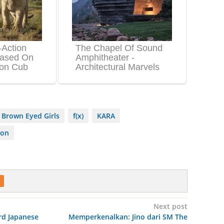
Brown Eyed Girls
f(x)
KARA
ion
Next post
rd Japanese
Memperkenalkan: Jino dari SM The