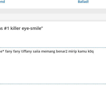
end
Ballad!
s #1 killer eye-smile
”
one* fany fany tiffany saiia memang benar2 mirip kamu k0q