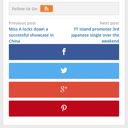
Follow Us On
Post
Previous post
Next post
Miss A locks down a
FT Island promotes 3rd
navigation
successful showcase in
Japanese single over the
China
weekend