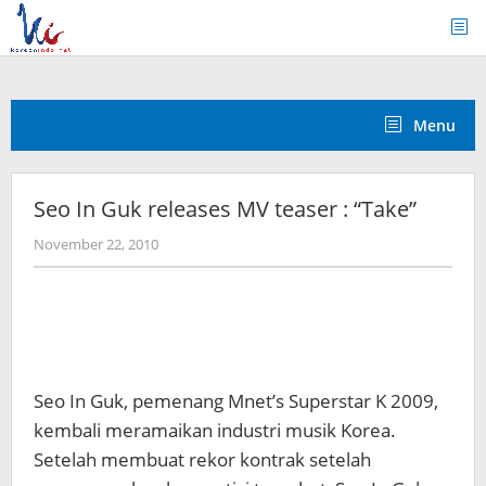
Skip
to
content
Menu
Seo In Guk releases MV teaser : “Take”
by
November 22, 2010
Koreanindo
Seo In Guk, pemenang Mnet’s Superstar K 2009,
kembali meramaikan industri musik Korea.
Setelah membuat rekor kontrak setelah