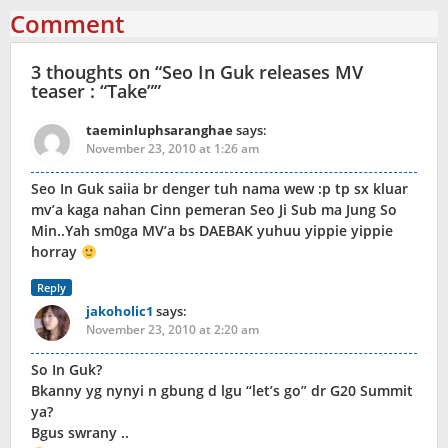
Comment
3 thoughts on “
Seo In Guk releases MV
teaser : “Take”
”
taeminluphsaranghae
says:
November 23, 2010 at 1:26 am
Seo In Guk saiia br denger tuh nama wew :p tp sx kluar
mv’a kaga nahan Cinn pemeran Seo Ji Sub ma Jung So
Min..Yah sm0ga MV’a bs DAEBAK yuhuu yippie yippie
horray
Reply
jakoholic1
says:
November 23, 2010 at 2:20 am
So In Guk?
Bkanny yg nynyi n gbung d lgu “let’s go” dr G20 Summit
ya?
Bgus swrany ..