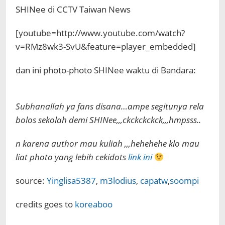
SHINee di CCTV Taiwan News
[youtube=http://www.youtube.com/watch?
v=RMz8wk3-SvU&feature=player_embedded]
dan ini photo-photo SHINee waktu di Bandara:
Subhanallah ya fans disana…ampe segitunya rela
bolos sekolah demi SHINee,,,ckckckckck,,,hmpsss..
n karena author mau kuliah ,,,hehehehe klo mau
liat photo yang lebih cekidots
link ini
source:
Yinglisa5387
,
m3lodius
,
capatw
,
soompi
credits goes to
koreaboo