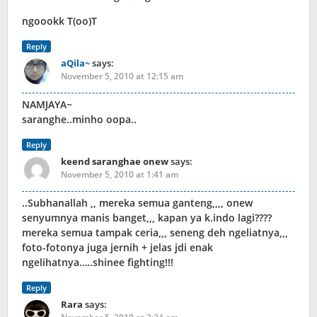
ngoookk T(oo)T
Reply
aQila~
says:
November 5, 2010 at 12:15 am
NAMJAYA~
saranghe..minho oopa..
Reply
keend saranghae onew
says:
November 5, 2010 at 1:41 am
..Subhanallah ,, mereka semua ganteng,,,, onew
senyumnya manis banget,,, kapan ya k.indo lagi????
mereka semua tampak ceria,,, seneng deh ngeliatnya,,,
foto-fotonya juga jernih + jelas jdi enak
ngelihatnya…..shinee fighting!!!
Reply
Rara
says: