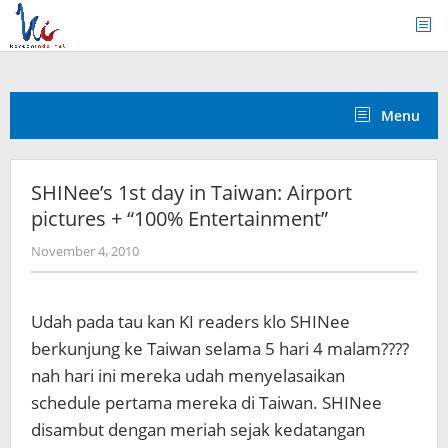
Skip
to
content
Menu
SHINee’s 1st day in Taiwan: Airport
pictures + “100% Entertainment”
by
November 4, 2010
Koreanindo
Udah pada tau kan KI readers klo SHINee
berkunjung ke Taiwan selama 5 hari 4 malam????
nah hari ini mereka udah menyelasaikan
schedule pertama mereka di Taiwan. SHINee
disambut dengan meriah sejak kedatangan