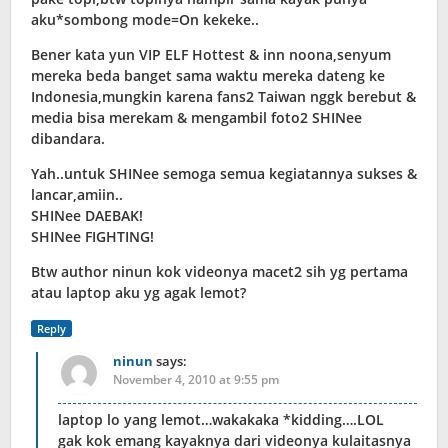
aku*sombong mode=On kekeke..
Bener kata yun VIP ELF Hottest & inn noona,senyum
mereka beda banget sama waktu mereka dateng ke
Indonesia,mungkin karena fans2 Taiwan nggk berebut &
media bisa merekam & mengambil foto2 SHINee
dibandara.
Yah..untuk SHINee semoga semua kegiatannya sukses &
lancar,amiin..
SHINee DAEBAK!
SHINee FIGHTING!
Btw author ninun kok videonya macet2 sih yg pertama
atau laptop aku yg agak lemot?
Reply
ninun
says:
November 4, 2010 at 9:55 pm
laptop lo yang lemot…wakakaka *kidding….LOL
gak kok emang kayaknya dari videonya kulaitasnya