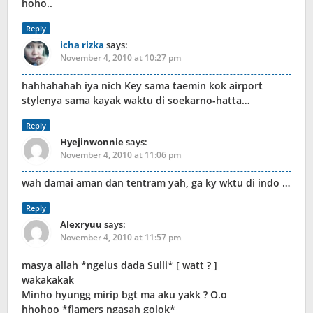
hoho..
Reply
icha rizka
says:
November 4, 2010 at 10:27 pm
hahhahahah iya nich Key sama taemin kok airport
stylenya sama kayak waktu di soekarno-hatta…
Reply
Hyejinwonnie
says:
November 4, 2010 at 11:06 pm
wah damai aman dan tentram yah, ga ky wktu di indo …
Reply
Alexryuu
says:
November 4, 2010 at 11:57 pm
masya allah *ngelus dada Sulli* [ watt ? ]
wakakakak
Minho hyungg mirip bgt ma aku yakk ? O.o
hhohoo *flamers ngasah golok*