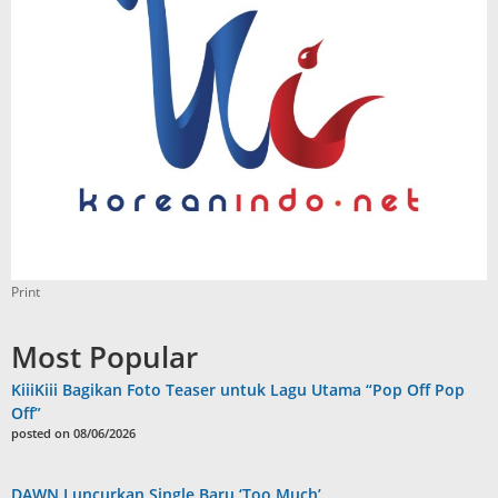
Print
Most Popular
KiiiKiii Bagikan Foto Teaser untuk Lagu Utama “Pop Off Pop
Off”
posted on 08/06/2026
DAWN Luncurkan Single Baru ‘Too Much’