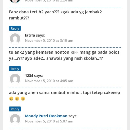
November 5, 2010 at 2:24 am
Fanz dsna tertib2 yach??? kgak ada yg jambak2
rambut???
Reply
latifa
says:
November 5, 2010 at 3:10 am
tu ank2 yang kemaren nonton KIFF mang ga pada bolos
ya…???? ayo ade2.. shawols yang msh skolah..??
Reply
1234
says:
November 5, 2010 at 4:05 am
ada yang aneh sama rambut minho.. tapi tetep cakeeep
Reply
Mondy Putri Deokman
says:
November 5, 2010 at 5:07 am