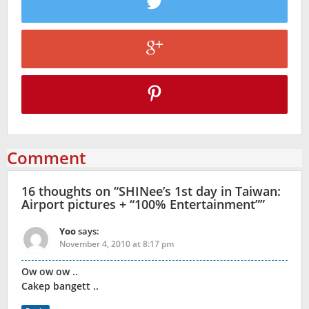
Comment
16 thoughts on “
SHINee’s 1st day in Taiwan:
Airport pictures + “100% Entertainment”
”
Yoo
says:
November 4, 2010 at 8:17 pm
Ow ow ow ..
Cakep bangett ..