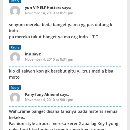
Reply
yun VIP ELF Hottest
says:
November 4, 2010 at 8:21 pm
senyum mereka beda banget ya ma yg pas datang k
indo….
pa mereka takut banget ya ma org indo….T.T
Reply
inn
says:
November 4, 2010 at 8:31 pm
klo di Taiwan kon gk berebut gitu y…trus media bisa
moto
Reply
Fany-fany Almond
says:
November 4, 2010 at 9:01 pm
Wah..rame banget disana fansnya pada histeris semua
kekeke..
Fashion style airport mereka keren2 apa lag Key hyung
pake topi,btw topinya hampir sama kayak punya