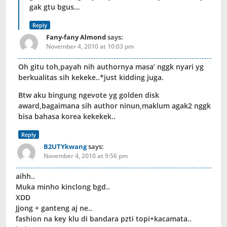
gak gtu bgus…
Reply
Fany-fany Almond
says:
November 4, 2010 at 10:03 pm
Oh gitu toh,payah nih authornya masa’ nggk nyari yg
berkualitas sih kekeke..*just kidding juga.
Btw aku bingung ngevote yg golden disk
award,bagaimana sih author ninun,maklum agak2 nggk
bisa bahasa korea kekekek..
Reply
B2UTYkwang
says:
November 4, 2010 at 9:56 pm
aihh..
Muka minho kinclong bgd..
XDD
Jjong + ganteng aj ne..
fashion na key klu di bandara pzti topi+kacamata..