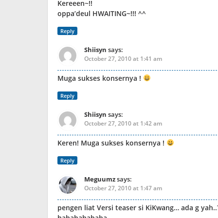
Kereeen~!!
oppa’deul HWAITING~!!! ^^
Reply
Shiisyn
says:
October 27, 2010 at 1:41 am
Muga sukses konsernya !
Reply
Shiisyn
says:
October 27, 2010 at 1:42 am
Keren! Muga sukses konsernya !
Reply
Meguumz
says:
October 27, 2010 at 1:47 am
pengen liat Versi teaser si KiKwang… ada g yah..
hahahahahaha…..