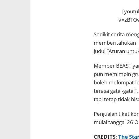
[youtu
v=zBTO
Sedikit cerita men
memberitahukan fa
judul “Aturan unt
Member BEAST yang
pun memimpin gru
boleh melompat-lo
terasa gatal-gatal
tapi tetap tidak b
Penjualan tiket ko
mulai tanggal 26 O
CREDITS:
The Sta