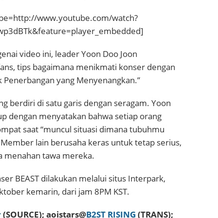
be=http://www.youtube.com/watch?
wp3dBTk&feature=player_embedded]
genai video ini, leader Yoon Doo Joon
ns, tips bagaimana menikmati konser dengan
uk Penerbangan yang Menyenangkan.”
 berdiri di satu garis dengan seragam. Yoon
p dengan menyatakan bahwa setiap orang
mpat saat “muncul situasi dimana tubuhmu
”. Member lain berusaha keras untuk tetap serius,
isa menahan tawa mereka.
nser BEAST dilakukan melalui situs Interpark,
ktober kemarin, dari jam 8PM KST.
r
(SOURCE); aoistars@
B2ST RISING
(TRANS);