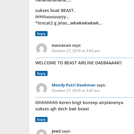
sukses buat BEAST..
iHHiiuuuuuyyy…
*loncat2 g jelas…wkwkwkwkwk…
Reply
nuccecun
says:
October 27, 2010 at 3:03 am
WELCOME TO BEAST AIRLINE DAEBAAAAK!!
Reply
Mondy Putri Deokman
says:
October 27, 2010 at 3:47 am
ihhhhhhhh keren bngt konsep airplanenya
sukses ajh dech bwt beast
Reply
Jow2
says: