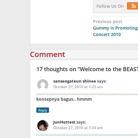
Follow Us On
Post
Previous post
Gummy is Promoting 
navigation
Concert 2010
Comment
17 thoughts on “
Welcome to the BEAST 
sanseogateun shinee
says:
October 27, 2010 at 1:25 am
konsepnya bagus.. hmmm
Reply
JunHottest
says:
October 27, 2010 at 1:34 am