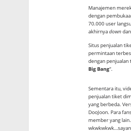
Manajemen mereka
dengan pembukaan 
70.000 user langsu
akhirnya
down
dan
Situs penjualan tik
permintaan terbesa
dengan penjualan t
Big Bang
“.
Sementara itu, vide
penjualan tiket d
yang berbeda. Vers
DooJoon. Para fans
member yang lain. 
wkwkwkwk…sayang b