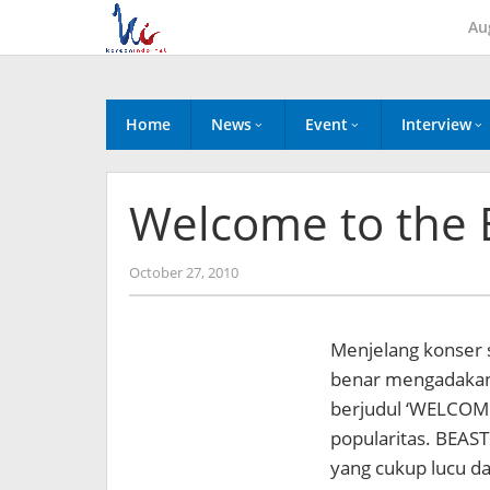
Skip
Au
to
content
Home
News
Event
Interview
Welcome to the B
by
October 27, 2010
Koreanindo
Menjelang konser 
benar mengadakan 
berjudul ‘WELCOM
popularitas. BEAST
yang cukup lucu da