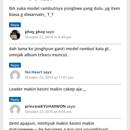
lbh suka model rambutnya yonghwa yang dulu..yg item
biasa g diwarnain,, T_T
Reply
phoy_phoy
says:
October 22, 2010 at 6:49 pm
dah lama ko jonghyun ganti model rambut kaia gt..
smnjak album trbaru muncul..
Reply
No Heart
says:
October 22, 2010 at 11:01 pm
Leader makin kesini makin cakep aja ,,,
Reply
princessKYUHAEWON
says:
October 23, 2010 at 8:44 am
demi apapun, minhyuk makin kesini makin
matureeeee~~ he becomes a guy not youngblood