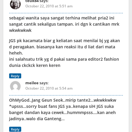
teuk84
says:
October 22, 2010 at 5:51 am
sebagai wanita saya sangat terhina melihat pria2 ini
sangat cantik sekaligus tampan. iri dgn k cantikan mrk
wkwkwkwk
JGS pk kacamata biar g keliatan saat menilai bj yg akan
d peragakan. biasanya kan reaksi itu d liat dari mata
heheh.
ini salahsatu trik yg d pakai sama para editor2 fashion
dunia ckckck keren keren
Reply
meilee
says:
October 22, 2010 at 5:54 am
OhMyGod..Jang Geun Seok..mirip tante2…wkwkkwkw
*upsss…sorry buat fans JGS ya..kenapa siH JGS suka
banget dandan kaya cewek…hummmpsss….kan aneh
jadinya..walo dia Ganteng…
Reply