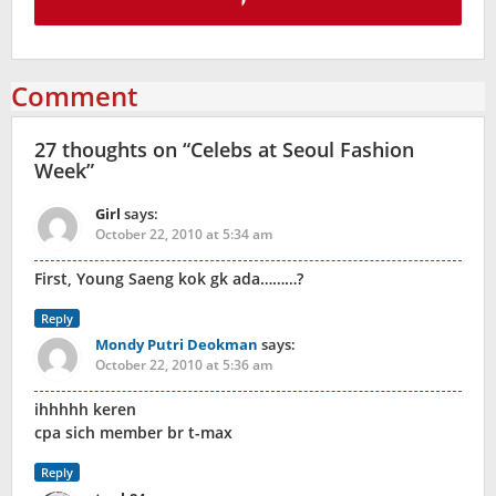
Comment
27 thoughts on “
Celebs at Seoul Fashion
Week
”
Girl
says:
October 22, 2010 at 5:34 am
First, Young Saeng kok gk ada………?
Reply
Mondy Putri Deokman
says:
October 22, 2010 at 5:36 am
ihhhhh keren
cpa sich member br t-max
Reply