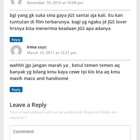
November 10, 2010 at 10:09 pm
bgi yang gk suka sma gaya JGS santai aja kali. itu kan
tuntutan di film terbarunya. bagi yg ngaku jd JGS lover
hrsnya bisa menerima keadaan JGS apa adanya
Reply
irma
says:
March 14, 2011 at 12:21 pm
wahhh jgs jangan marah ya , betul temen temen aq
banyak yg bilang kmu kaya cewe tpi klo kta aq kmu
masih maco and handsome
Reply
Leave a Reply
Your email address will not be published.
Required fields are
marked
*