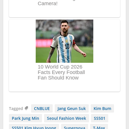
Tagged
CNBLUE
Jang Geun Suk
Kim Bum
Park Jung Min
Seoul Fashion Week
SS501
SS501 Kim Hyun Joong
Supernova
T-Max