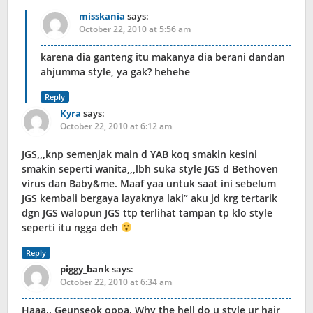
misskania
says:
October 22, 2010 at 5:56 am
karena dia ganteng itu makanya dia berani dandan
ahjumma style, ya gak? hehehe
Reply
Kyra
says:
October 22, 2010 at 6:12 am
JGS,,,knp semenjak main d YAB koq smakin kesini
smakin seperti wanita,,,lbh suka style JGS d Bethoven
virus dan Baby&me. Maaf yaa untuk saat ini sebelum
JGS kembali bergaya layaknya laki” aku jd krg tertarik
dgn JGS walopun JGS ttp terlihat tampan tp klo style
seperti itu ngga deh
Reply
piggy_bank
says:
October 22, 2010 at 6:34 am
Haaa.. Geunseok oppa. Why the hell do u style ur hair