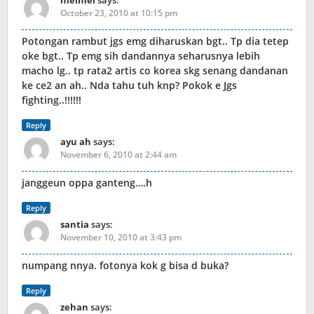
October 23, 2010 at 10:15 pm
Potongan rambut jgs emg diharuskan bgt.. Tp dia tetep
oke bgt.. Tp emg sih dandannya seharusnya lebih
macho lg.. tp rata2 artis co korea skg senang dandanan
ke ce2 an ah.. Nda tahu tuh knp? Pokok e Jgs
fighting..!!!!!!
Reply
ayu ah
says:
November 6, 2010 at 2:44 am
janggeun oppa ganteng….h
Reply
santia
says:
November 10, 2010 at 3:43 pm
numpang nnya. fotonya kok g bisa d buka?
Reply
zehan
says: