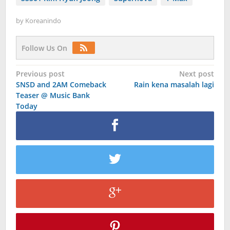
by
Koreanindo
Follow Us On
Post
Previous post
Next post
SNSD and 2AM Comeback
Rain kena masalah lagi
navigation
Teaser @ Music Bank
Today