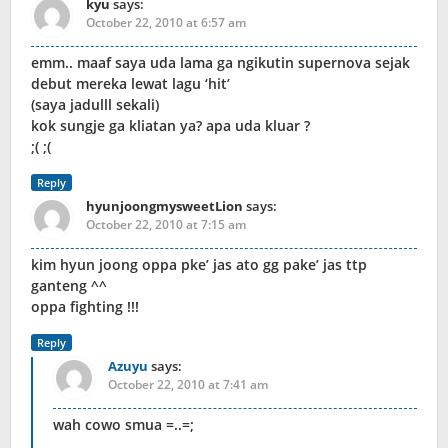
kyu
says:
October 22, 2010 at 6:57 am
emm.. maaf saya uda lama ga ngikutin supernova sejak
debut mereka lewat lagu ‘hit’
(saya jadulll sekali)
kok sungje ga kliatan ya? apa uda kluar ?
;( ;(
Reply
hyunjoongmysweetLion
says:
October 22, 2010 at 7:15 am
kim hyun joong oppa pke’ jas ato gg pake’ jas ttp
ganteng ^^
oppa fighting !!!
Reply
Azuyu
says:
October 22, 2010 at 7:41 am
wah cowo smua =..=;