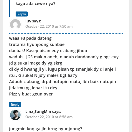
kaga ada cewe nya?
Reply
luv
says:
October 22, 2010 at 7:50 am
waaa F3 pada dateng
trutama hyunjoong sunbae
daebak! Kasep pisan euy c abang jihoo
waduh.. JGS makin aneh, n aduh dandanan’y g bgt euy..
Jd g suka image dy yg skrg
dl dy d hwang ji yi, lugu pisan tp smenjak dy di anjell
itu,. G suka! N jd’y malez bgt liat’y
Aduuh c abang, drpd nutupin mata, lbh baik nutupin
jidatmu yg lebar itu dey..
Pizz y buat geunlover
Reply
Linz_SungMin
says:
October 22, 2010 at 8:58 am
jungmin koq ga jln brng hyunjoong?