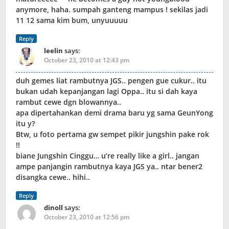
anymore, haha. sumpah ganteng mampus ! sekilas jadi
11 12 sama kim bum, unyuuuuu
Reply
leelin
says:
October 23, 2010 at 12:43 pm
duh gemes liat rambutnya JGS.. pengen gue cukur.. itu
bukan udah kepanjangan lagi Oppa.. itu si dah kaya
rambut cewe dgn blowannya..
apa dipertahankan demi drama baru yg sama GeunYong
itu y?
Btw, u foto pertama gw sempet pikir jungshin pake rok
!!
biane Jungshin Cinggu… u’re really like a girl.. jangan
ampe panjangin rambutnya kaya JGS ya.. ntar bener2
disangka cewe.. hihi..
Reply
dinoll
says:
October 23, 2010 at 12:56 pm