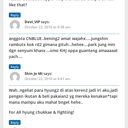
like that?
Reply
Devi_VIP
says:
October 22, 2010 at 6:38 am
anggota CNBLUE..bening2 amat wajahx…..jungshin
rambutx kok rd2 gimana gituh…hehee….park jung min
dgn senyum khasx….omo KHJ oppa guanteng amaaaaat
yach….
Reply
Shin Je Mi
says:
October 22, 2010 at 6:41 am
Wah..ngeliat para hyung2 di atas keren2 jadi iri aku,jadi
pengen ikutan & beli pakaian2 yg mereka kenakan*tapi
mana mampu aku mahal bnget hehe..
For All hyung chukkae & Fighting!
Reply