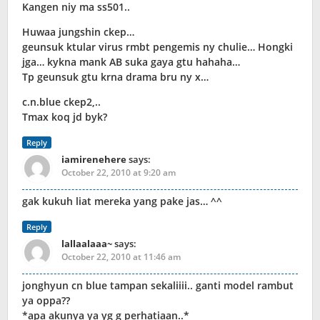
Kangen niy ma ss501..
Huwaa jungshin ckep…
geunsuk ktular virus rmbt pengemis ny chulie… Hongki
jga… kykna mank AB suka gaya gtu hahaha…
Tp geunsuk gtu krna drama bru ny x…
c.n.blue ckep2,..
Tmax koq jd byk?
Reply
iamirenehere
says:
October 22, 2010 at 9:20 am
gak kukuh liat mereka yang pake jas… ^^
Reply
lallaalaaa~
says:
October 22, 2010 at 11:46 am
jonghyun cn blue tampan sekaliiii.. ganti model rambut
ya oppa??
*apa akunya ya yg g perhatiaan..*