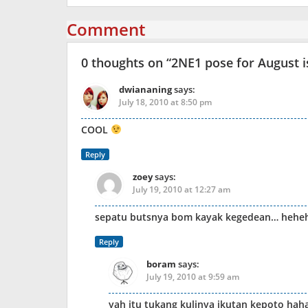
Comment
0 thoughts on “
2NE1 pose for August i
dwiananing
says:
July 18, 2010 at 8:50 pm
COOL
Reply
zoey
says:
July 19, 2010 at 12:27 am
sepatu butsnya bom kayak kegedean… hehe
Reply
boram
says:
July 19, 2010 at 9:59 am
yah itu tukang kulinya ikutan kepoto hah