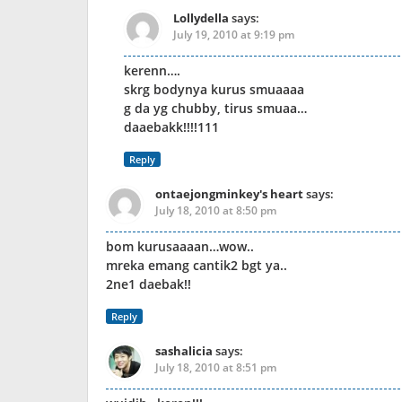
Lollydella
says:
July 19, 2010 at 9:19 pm
kerenn….
skrg bodynya kurus smuaaaa
g da yg chubby, tirus smuaa…
daaebakk!!!!111
Reply
ontaejongminkey's heart
says:
July 18, 2010 at 8:50 pm
bom kurusaaaan…wow..
mreka emang cantik2 bgt ya..
2ne1 daebak!!
Reply
sashalicia
says:
July 18, 2010 at 8:51 pm