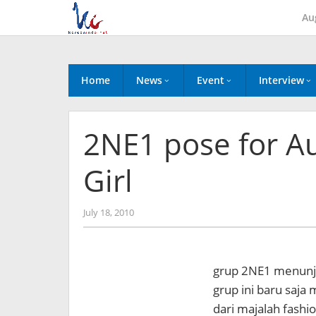
Skip
Au
to
content
Home
News
Event
Interview
2NE1 pose for Au
Girl
by
July 18, 2010
Koreanindo
grup 2NE1 menunj
grup ini baru saja
dari majalah fashi