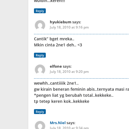
wuidih…keren!!!
Reply
hyukiebum
says:
July 18, 2010 at 9:16 pm
Cantik” bget mreka..
Mkin cinta 2ne1 deh.. <3
Reply
elfone
says:
July 18, 2010 at 9:20 pm
wewhh..cantiiiik 2ne1..
gw kirain beneran feminin abis..ternyata masi ra
*pengen liat yg berubah total..kekkeke..
tp tetep keren kok..kekkeke
Reply
Mrs.Niel
says:
July 18, 2010 at 9:34 pm