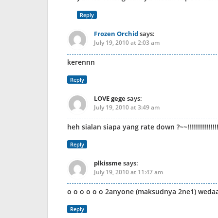
Reply
Frozen Orchid
says:
July 19, 2010 at 2:03 am
kerennn
Reply
LOVE gege
says:
July 19, 2010 at 3:49 am
heh sialan siapa yang rate down ?~~!!!!!!!!!!!!!!!!
Reply
plkissme
says:
July 19, 2010 at 11:47 am
o o o o o o 2anyone (maksudnya 2ne1) wedaa
Reply