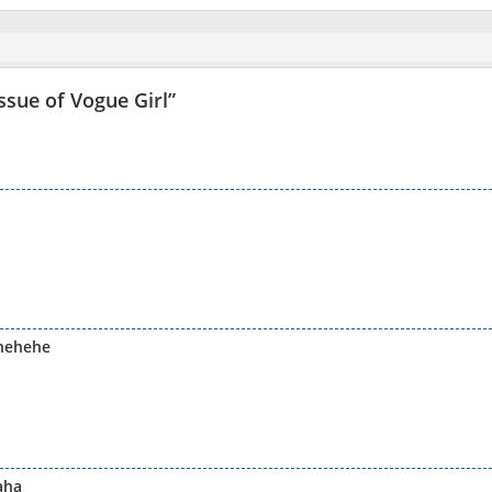
ssue of Vogue Girl
”
hehehe
aha