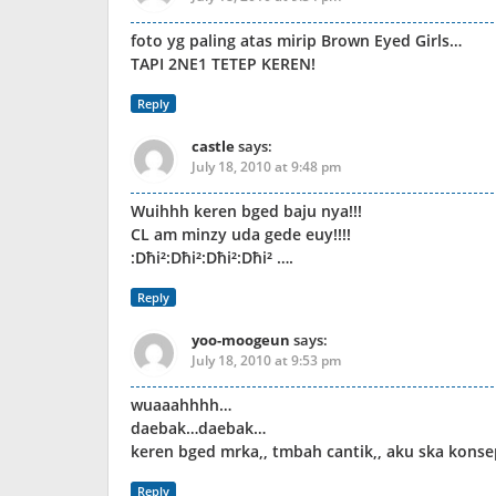
foto yg paling atas mirip Brown Eyed Girls…
TAPI 2NE1 TETEP KEREN!
Reply
castle
says:
July 18, 2010 at 9:48 pm
Wuihhh keren bged baju nya!!!
CL am minzy uda gede euy!!!!
‎​:Dħi²:Dħi²:Dħi²:Dħi² ….
Reply
yoo-moogeun
says:
July 18, 2010 at 9:53 pm
wuaaahhhh…
daebak…daebak…
keren bged mrka,, tmbah cantik,, aku ska konsep
Reply