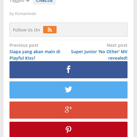
Tagged
CNBLUE
by
Koreanindo
Follow Us On
Post
Previous post
Next post
Siapa yang akan main di
Super Junior 'No Other' MV
navigation
Playful Kiss?
revealed!