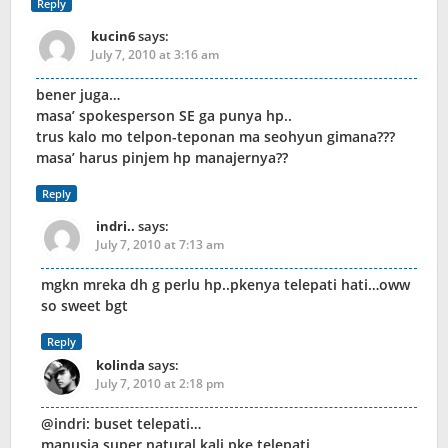
Reply
kucin6
says:
July 7, 2010 at 3:16 am
bener juga…
masa’ spokesperson SE ga punya hp..
trus kalo mo telpon-teponan ma seohyun gimana???
masa’ harus pinjem hp manajernya??
Reply
indri..
says:
July 7, 2010 at 7:13 am
mgkn mreka dh g perlu hp..pkenya telepati hati…oww
so sweet bgt
Reply
kolinda
says:
July 7, 2010 at 2:18 pm
@indri: buset telepati…
manusia super natural kali pke telepati