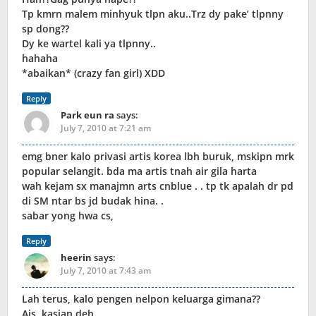
Tp kmrn malem minhyuk tlpn aku..Trz dy pake’ tlpnny
sp dong??
Dy ke wartel kali ya tlpnny..
hahaha
*abaikan* (crazy fan girl) XDD
Reply
Park eun ra
says:
July 7, 2010 at 7:21 am
emg bner kalo privasi artis korea lbh buruk, mskipn mrk
popular selangit. bda ma artis tnah air gila harta
wah kejam sx manajmn arts cnblue . . tp tk apalah dr pd
di SM ntar bs jd budak hina. .
sabar yong hwa cs,
Reply
heerin
says:
July 7, 2010 at 7:43 am
Lah terus, kalo pengen nelpon keluarga gimana??
Ais, kasian deh..