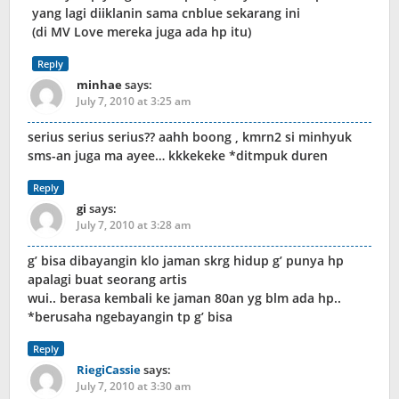
yang lagi diiklanin sama cnblue sekarang ini
(di MV Love mereka juga ada hp itu)
Reply
minhae
says:
July 7, 2010 at 3:25 am
serius serius serius?? aahh boong , kmrn2 si minhyuk
sms-an juga ma ayee… kkkekeke *ditmpuk duren
Reply
gi
says:
July 7, 2010 at 3:28 am
g’ bisa dibayangin klo jaman skrg hidup g’ punya hp
apalagi buat seorang artis
wui.. berasa kembali ke jaman 80an yg blm ada hp..
*berusaha ngebayangin tp g’ bisa
Reply
RiegiCassie
says:
July 7, 2010 at 3:30 am