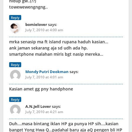
hidup gw..(??)
towewewengngng..
Reply
bomielover
says:
July 7, 2010 at 4:00 am
mrka senasip ma ft island rupana haduh kasian…
ank jaman sekarang aja sd udh ada hp.
smartphone malahan miris bgt nasip mereka…
Reply
Mondy Putri Deokman
says:
July 7, 2010 at 4:01 am
Kasian amet gg pny handphone
Reply
A.N.Jell Lover
says:
July 7, 2010 at 4:21 am
Duh….masa bintang iklan HP ga punya HP sih….kasian
banget Yong Hwa Q…padahal baru aja aQ pengen bli HP