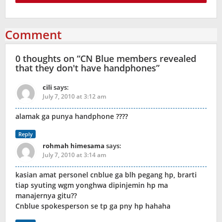
Comment
0 thoughts on “
CN Blue members revealed
that they don't have handphones
”
cili
says:
July 7, 2010 at 3:12 am
alamak ga punya handphone ????
Reply
rohmah himesama
says:
July 7, 2010 at 3:14 am
kasian amat personel cnblue ga blh pegang hp, brarti
tiap syuting wgm yonghwa dipinjemin hp ma
manajernya gitu??
Cnblue spokesperson se tp ga pny hp hahaha