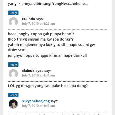
yang iklannya dibintangi YongHwa…hehehe…
Reply
ELFindo
says:
July 7, 2010 at 4:26 am
haaa jonghyu oppa gak punya hape??
lhoo trs yg smsan ma gw spa donk???
yahhh mnajemennya kok gitu sih,,hape suami gw
disimpen”,,
jonghyun oppa tunggu kiriman hape dariku!!
Reply
ckdoubleyou
says:
July 7, 2010 at 4:41 am
LOL yg di wgm yonghwa pake hp siapa dong?
Reply
silkyaneheejong
says:
July 7, 2010 at 4:49 am