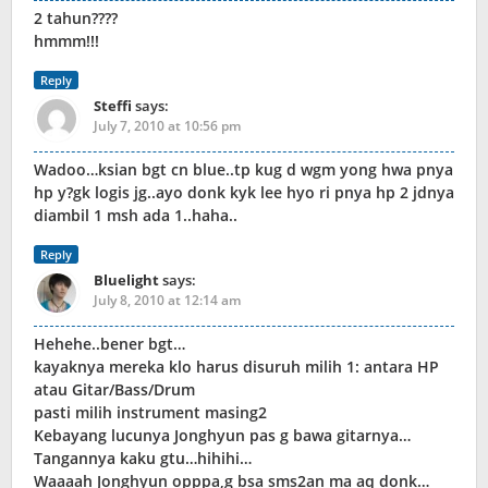
2 tahun????
hmmm!!!
Reply
Steffi
says:
July 7, 2010 at 10:56 pm
Wadoo…ksian bgt cn blue..tp kug d wgm yong hwa pnya
hp y?gk logis jg..ayo donk kyk lee hyo ri pnya hp 2 jdnya
diambil 1 msh ada 1..haha..
Reply
Bluelight
says:
July 8, 2010 at 12:14 am
Hehehe..bener bgt…
kayaknya mereka klo harus disuruh milih 1: antara HP
atau Gitar/Bass/Drum
pasti milih instrument masing2
Kebayang lucunya Jonghyun pas g bawa gitarnya…
Tangannya kaku gtu…hihihi…
Waaaah Jonghyun opppa,g bsa sms2an ma aq donk…