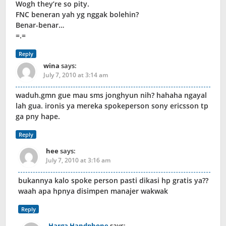
Wogh they’re so pity.
FNC beneran yah yg nggak bolehin?
Benar-benar…
=.=
Reply
wina
says:
July 7, 2010 at 3:14 am
waduh.gmn gue mau sms jonghyun nih? hahaha ngayal
lah gua. ironis ya mereka spokeperson sony ericsson tp
ga pny hape.
Reply
hee
says:
July 7, 2010 at 3:16 am
bukannya kalo spoke person pasti dikasi hp gratis ya??
waah apa hpnya disimpen manajer wakwak
Reply
Harga Handphone
says: