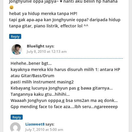
Jonghyunie oppa jagiya~ ♥ nanti aku beliin hp hahaha
hebat ya hidup mereka tanpa HP!
tapi gak apa-apa kan Jonghyunie oppa? daripada hidup
tanpa gitar, piano listrik, effector lol ^^
Reply
Bluelight
says:
July 8, 2010 at 12:13 am
Hehehe..bener bgt…
kayaknya mereka klo harus disuruh milih 1: antara HP
atau Gitar/Bass/Drum
pasti milih instrument masing2
Kebayang lucunya Jonghyun pas g bawa gitarnya…
Tangannya kaku gtu…hihihi…
Waaaah Jonghyun opppa,g bsa sms2an ma aq donk…
Gpp mending face to face aza….lbh seru…ngareeeeep
Reply
Liasweet8
says:
July 7, 2010 at 5:00 am