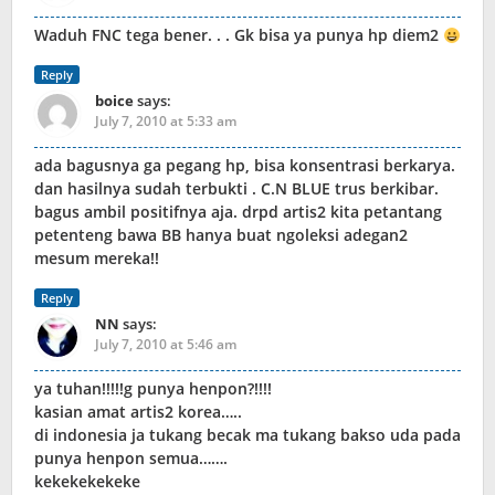
Waduh FNC tega bener. . . Gk bisa ya punya hp diem2
Reply
boice
says:
July 7, 2010 at 5:33 am
ada bagusnya ga pegang hp, bisa konsentrasi berkarya.
dan hasilnya sudah terbukti . C.N BLUE trus berkibar.
bagus ambil positifnya aja. drpd artis2 kita petantang
petenteng bawa BB hanya buat ngoleksi adegan2
mesum mereka!!
Reply
NN
says:
July 7, 2010 at 5:46 am
ya tuhan!!!!!g punya henpon?!!!!
kasian amat artis2 korea…..
di indonesia ja tukang becak ma tukang bakso uda pada
punya henpon semua…….
kekekekekeke