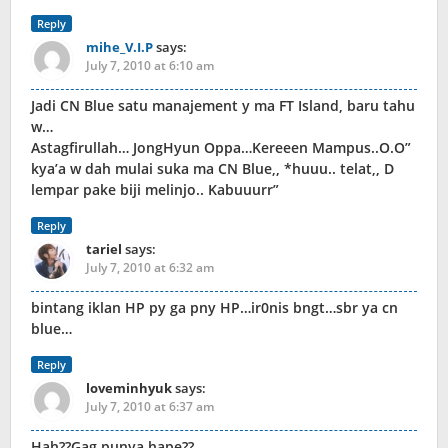
Reply
mihe_V.I.P
says:
July 7, 2010 at 6:10 am
Jadi CN Blue satu manajement y ma FT Island, baru tahu
w…
Astagfirullah… JongHyun Oppa…Kereeen Mampus..O.O”
kya’a w dah mulai suka ma CN Blue,, *huuu.. telat,, D
lempar pake biji melinjo.. Kabuuurr”
Reply
tariel
says:
July 7, 2010 at 6:32 am
bintang iklan HP py ga pny HP…ir0nis bngt…sbr ya cn
blue…
Reply
loveminhyuk
says:
July 7, 2010 at 6:37 am
Hah??Gag punya hape??