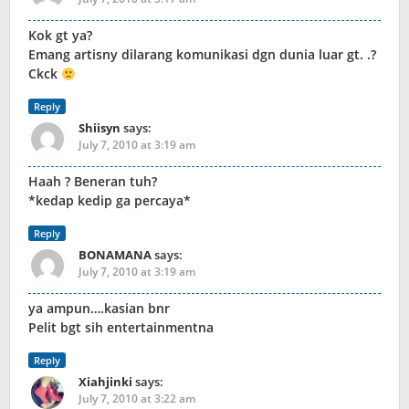
Kok gt ya?
Emang artisny dilarang komunikasi dgn dunia luar gt. .?
Ckck
Reply
Shiisyn
says:
July 7, 2010 at 3:19 am
Haah ? Beneran tuh?
*kedap kedip ga percaya*
Reply
BONAMANA
says:
July 7, 2010 at 3:19 am
ya ampun….kasian bnr
Pelit bgt sih entertainmentna
Reply
Xiahjinki
says:
July 7, 2010 at 3:22 am