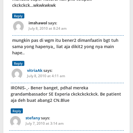
ckckckck…wkwkwkwk
Reply
imshawol
says:
July 8, 2010 at 8:24 am
mungkin pas di wgm itu bener2 dimanfaatin bgt tuh
sama yong hapenya,, liat aja dikit2 yong nya main
hape..
Reply
vitriaAk
says:
July 8, 2010 at 4:11 am
IRONIS-_- Bener banget, pdhal mereka
grandambassador SE Experia ckckckckckck. Be patient
aja deh buat abang2 CN.Blue
Reply
stefany
says:
July 7, 2010 at 3:14 am