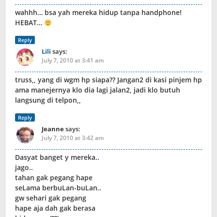
wahhh… bsa yah mereka hidup tanpa handphone!
HEBAT…
Reply
Lili
says:
July 7, 2010 at 3:41 am
truss,, yang di wgm hp siapa?? Jangan2 di kasi pinjem hp
ama manejernya klo dia lagi jalan2, jadi klo butuh
langsung di telpon,,
Reply
Jeanne
says:
July 7, 2010 at 3:42 am
Dasyat banget y mereka..
jago..
tahan gak pegang hape
seLama berbuLan-buLan..
gw sehari gak pegang
hape aja dah gak berasa