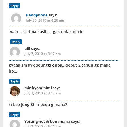
Reply
Handphone
says:
July 30, 2010 at 4:20 am
wah … terima kasih … gak nolak dech
Reply
ulil
says:
July 7, 2010 at 3:17 am
kyaaa sm kyk seunggi oppa,,,debut 2 tahun gk make
hp…
Reply
minhyominimi
says:
July 7, 2010 at 3:17 am
si Lee Jung Shin beda gimana?
Reply
Yesung hot di bonamana
says:
July 7, 2010 at 3:17 am