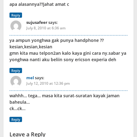
apa alasannya??jahat amat c
Reply
sujusafeer
says:
July 8, 2010 at 6:36 am
ya ampun yonghwa gak punya handphone ??
kesian,kesian,kesian
gmn kita mau telpon2an kalo kaya gini cara ny.sabar ya
yonghwa nanti aku beliin sony ericson experia deh
Reply
mel
says:
July 12, 2010 at 12:36 pm
wahhh… tega… masa kita surat-suratan kayak jaman
baheula…
ck…ck…
Reply
Leave a Reply