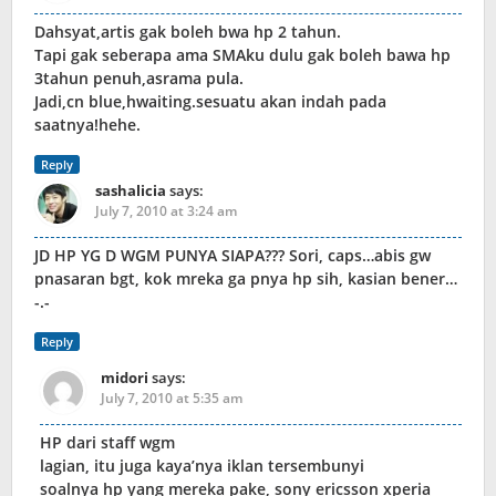
Dahsyat,artis gak boleh bwa hp 2 tahun.
Tapi gak seberapa ama SMAku dulu gak boleh bawa hp
3tahun penuh,asrama pula.
Jadi,cn blue,hwaiting.sesuatu akan indah pada
saatnya!hehe.
Reply
sashalicia
says:
July 7, 2010 at 3:24 am
JD HP YG D WGM PUNYA SIAPA??? Sori, caps…abis gw
pnasaran bgt, kok mreka ga pnya hp sih, kasian bener…
-.-
Reply
midori
says:
July 7, 2010 at 5:35 am
HP dari staff wgm
lagian, itu juga kaya’nya iklan tersembunyi
soalnya hp yang mereka pake, sony ericsson xperia