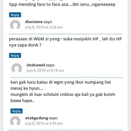
Gpp mending face to face aza….lbh seru…ngareeeeep
Reply
dianisme
says:
July 8, 2010 at 2:28 am
perasaan di WGM si yong~ suka nunjukin HP , lah itu HP
nya sapa donk ?
Reply
imshawol
says:
July 8, 2010 at 8:18 am
kan gak lucu kalau di wgm yong ikut numpang liat
mesej ke hyun…
mungkin di luar schdule cnblue aja kali ya gak boleh
bawa hape..
Reply
otakgudang
says:
July 8, 2010 at 2:45 am