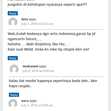
Jungshin di kehidupan nyatanya seperti apa???
Reply
Gita
says:
July 7, 2010 at 8:23 am
Wah,itulah bedanya dgn artis Indonesia,gara2 hp jd
ngancurin future, , ,
hehehe. . . Wah disiplinny like thz. . .
Kalo soal WGM, mrka kn mke hp c0uple bkn sie?
Reply
imshawol
says:
July 8, 2010 at 8:20 am
kalau liat model hapenya sepertinya beda deh.. bkn
hape couple..
Reply
eera
says:
July 7, 2010 at 8:46 am