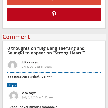
Comment
0 thoughts on “
Big Bang TaeYang and
SeungRi to appear on “Strong Heart”
”
dittaa
says:
July 5, 2010 at 1:10 am
aaa gasabar ngeliatnya >~<
Reply
vita
says:
July 5, 2010 at 1:12 am
iyaaa. bakal gimana yaaaaa??