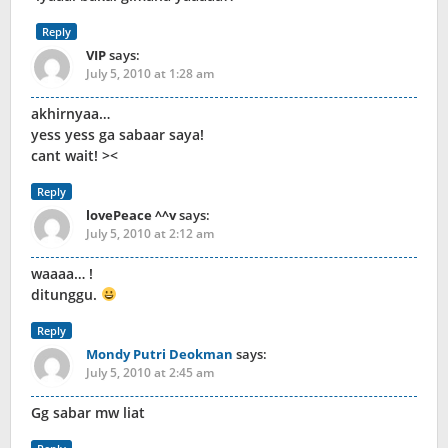
Reply
VIP
says:
July 5, 2010 at 1:28 am
akhirnyaa…
yess yess ga sabaar saya!
cant wait! ><
Reply
lovePeace ^^v
says:
July 5, 2010 at 2:12 am
waaaa… !
ditunggu.
Reply
Mondy Putri Deokman
says:
July 5, 2010 at 2:45 am
Gg sabar mw liat