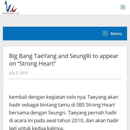
Skip
to
content
Menu
Big Bang TaeYang and SeungRi to appear
on “Strong Heart”
by
July 5, 2010
Koreanindo
kembali dengan kegiatan solo nya, Taeyang akan
hadir sebagai bintang tamu di SBS Strong Heart
bersama dengan Seungri. Taeyang pernah hadir
di acara ini pada awal tahun 2010, dan akan hadir
lagi untuk kedua kalinya.