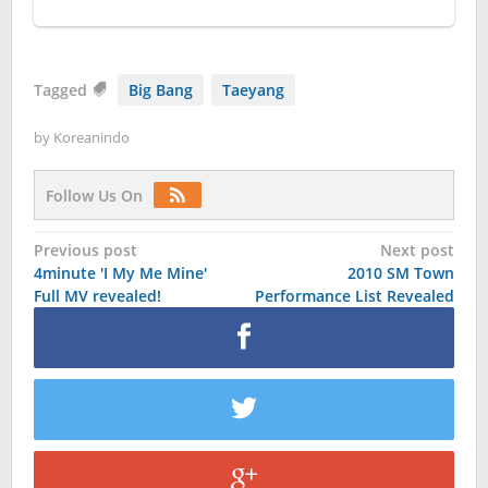
Tagged
Big Bang
Taeyang
by
Koreanindo
Follow Us On
Post
Previous post
Next post
4minute 'I My Me Mine'
2010 SM Town
navigation
Full MV revealed!
Performance List Revealed