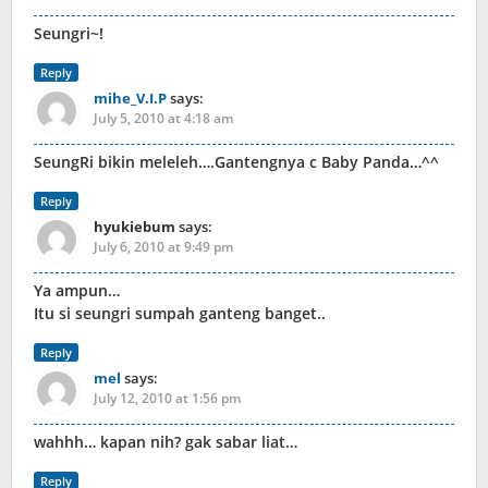
Seungri~!
Reply
mihe_V.I.P
says:
July 5, 2010 at 4:18 am
SeungRi bikin meleleh….Gantengnya c Baby Panda…^^
Reply
hyukiebum
says:
July 6, 2010 at 9:49 pm
Ya ampun…
Itu si seungri sumpah ganteng banget..
Reply
mel
says:
July 12, 2010 at 1:56 pm
wahhh… kapan nih? gak sabar liat…
Reply