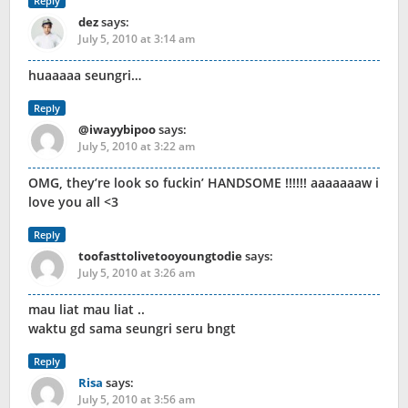
Reply
dez
says:
July 5, 2010 at 3:14 am
huaaaaa seungri…
Reply
@iwayybipoo
says:
July 5, 2010 at 3:22 am
OMG, they’re look so fuckin’ HANDSOME !!!!!! aaaaaaaw i
love you all <3
Reply
toofasttolivetooyoungtodie
says:
July 5, 2010 at 3:26 am
mau liat mau liat ..
waktu gd sama seungri seru bngt
Reply
Risa
says:
July 5, 2010 at 3:56 am