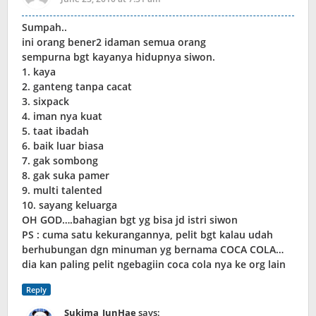
Sumpah..
ini orang bener2 idaman semua orang
sempurna bgt kayanya hidupnya siwon.
1. kaya
2. ganteng tanpa cacat
3. sixpack
4. iman nya kuat
5. taat ibadah
6. baik luar biasa
7. gak sombong
8. gak suka pamer
9. multi talented
10. sayang keluarga
OH GOD….bahagian bgt yg bisa jd istri siwon
PS : cuma satu kekurangannya, pelit bgt kalau udah
berhubungan dgn minuman yg bernama COCA COLA…
dia kan paling pelit ngebagiin coca cola nya ke org lain
Reply
Sukima_JunHae
says: