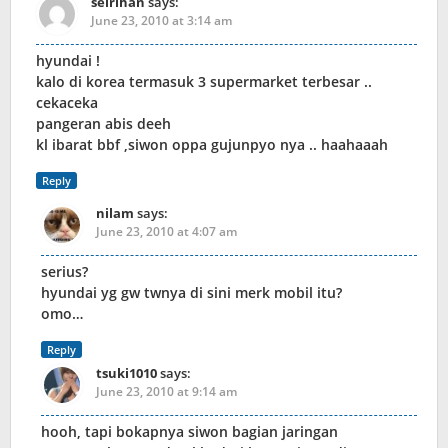
seirihan
says:
June 23, 2010 at 3:14 am
hyundai !
kalo di korea termasuk 3 supermarket terbesar ..
cekaceka
pangeran abis deeh
kl ibarat bbf ,siwon oppa gujunpyo nya .. haahaaah
Reply
nilam
says:
June 23, 2010 at 4:07 am
serius?
hyundai yg gw twnya di sini merk mobil itu?
omo…
Reply
tsuki1010
says:
June 23, 2010 at 9:14 am
hooh, tapi bokapnya siwon bagian jaringan