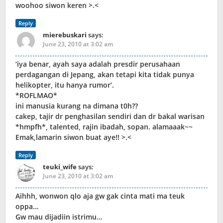
woohoo siwon keren >.<
Reply
mierebuskari
says:
June 23, 2010 at 3:02 am
‘iya benar, ayah saya adalah presdir perusahaan
perdagangan di Jepang, akan tetapi kita tidak punya
helikopter, itu hanya rumor’.
*ROFLMAO*
ini manusia kurang na dimana t0h??
cakep, tajir dr penghasilan sendiri dan dr bakal warisan
*hmpfh*, talented, rajin ibadah, sopan. alamaaak~~
Emak,lamarin siwon buat aye!! >.<
Reply
teuki_wife
says:
June 23, 2010 at 3:02 am
Aihhh, wonwon qlo aja gw gak cinta mati ma teuk
oppa…
Gw mau dijadiin istrimu…