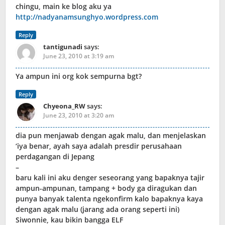
chingu, main ke blog aku ya
http://nadyanamsunghyo.wordpress.com
Reply
tantigunadi
says:
June 23, 2010 at 3:19 am
Ya ampun ini org kok sempurna bgt?
Reply
Chyeona_RW
says:
June 23, 2010 at 3:20 am
dia pun menjawab dengan agak malu, dan menjelaskan
‘iya benar, ayah saya adalah presdir perusahaan
perdagangan di Jepang
–
baru kali ini aku denger seseorang yang bapaknya tajir
ampun-ampunan, tampang + body ga diragukan dan
punya banyak talenta ngekonfirm kalo bapaknya kaya
dengan agak malu (jarang ada orang seperti ini)
Siwonnie, kau bikin bangga ELF