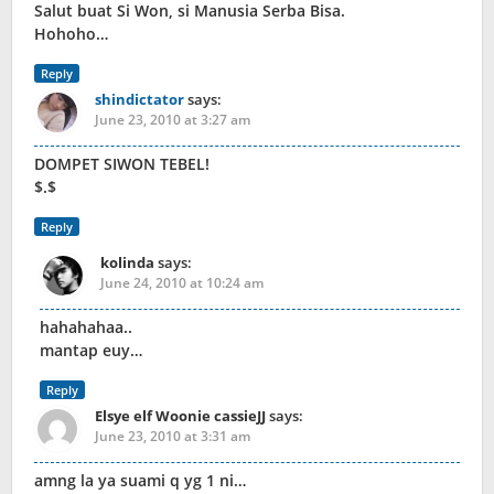
Salut buat Si Won, si Manusia Serba Bisa.
Hohoho…
Reply
shindictator
says:
June 23, 2010 at 3:27 am
DOMPET SIWON TEBEL!
$.$
Reply
kolinda
says:
June 24, 2010 at 10:24 am
hahahahaa..
mantap euy…
Reply
Elsye elf Woonie cassieJJ
says:
June 23, 2010 at 3:31 am
amng la ya suami q yg 1 ni…