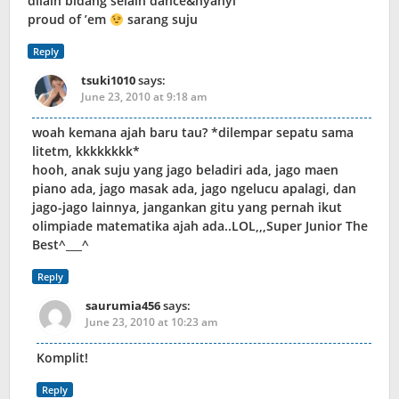
dilain bidang selain dance&nyanyi
proud of ’em
sarang suju
Reply
tsuki1010
says:
June 23, 2010 at 9:18 am
woah kemana ajah baru tau? *dilempar sepatu sama
litetm, kkkkkkkk*
hooh, anak suju yang jago beladiri ada, jago maen
piano ada, jago masak ada, jago ngelucu apalagi, dan
jago-jago lainnya, jangankan gitu yang pernah ikut
olimpiade matematika ajah ada..LOL,,,Super Junior The
Best^___^
Reply
saurumia456
says:
June 23, 2010 at 10:23 am
Komplit!
Reply