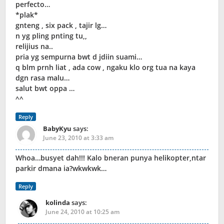
perfecto…
*plak*
gnteng , six pack , tajir lg…
n yg pling pnting tu,,
relijius na..
pria yg sempurna bwt d jdiin suami…
q blm prnh liat , ada cow , ngaku klo org tua na kaya
dgn rasa malu…
salut bwt oppa …
^^
Reply
BabyKyu
says:
June 23, 2010 at 3:33 am
Whoa…busyet dah!!! Kalo bneran punya helikopter,ntar
parkir dmana ia?wkwkwk…
Reply
kolinda
says:
June 24, 2010 at 10:25 am