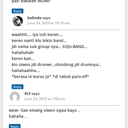
pas! bakalan WOW!!
Reply
kolinda
says:
June 24, 2010 at 10:18 am
waahhh…. iya tuh bener….
keren nanti klo bikin band…
jdi nama sub group nya… SUJU-BAND…
hahahahah
keren kan…
klo siwon jdi drumer…shindong jdi drumnya…
hahahaahha….
*berasa lo kurus ja* *di tabok para elf*
Reply
ELF
says:
June 23, 2010 at 2:58 am
wow~ kan emang siwon oppa kaya ..
hahaha ..
Reply