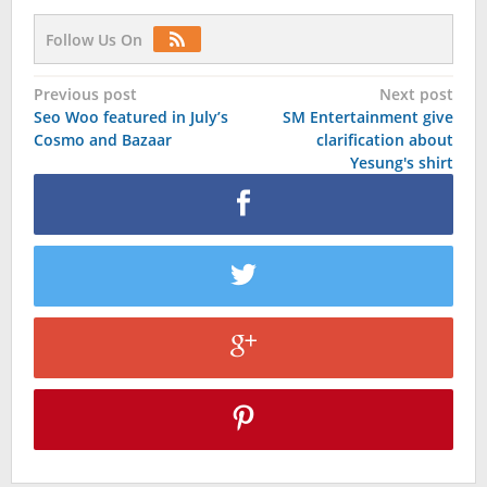
Follow Us On
Post
Previous post
Next post
Seo Woo featured in July’s
SM Entertainment give
navigation
Cosmo and Bazaar
clarification about
Yesung's shirt