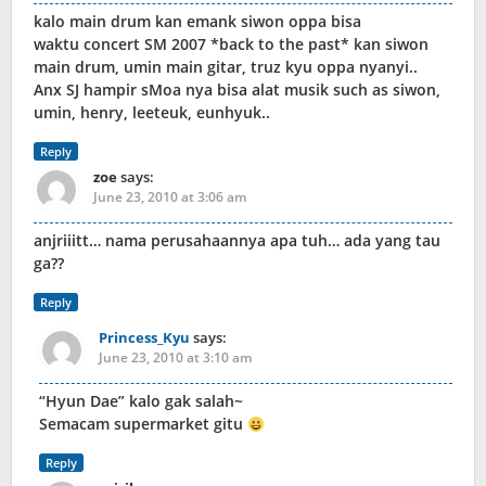
kalo main drum kan emank siwon oppa bisa
waktu concert SM 2007 *back to the past* kan siwon
main drum, umin main gitar, truz kyu oppa nyanyi..
Anx SJ hampir sMoa nya bisa alat musik such as siwon,
umin, henry, leeteuk, eunhyuk..
Reply
zoe
says:
June 23, 2010 at 3:06 am
anjriiitt… nama perusahaannya apa tuh… ada yang tau
ga??
Reply
Princess_Kyu
says:
June 23, 2010 at 3:10 am
“Hyun Dae” kalo gak salah~
Semacam supermarket gitu
Reply