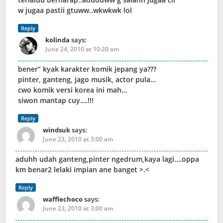
w jugaa pastii gtuww..wkwkwk lol
Reply
kolinda
says:
June 24, 2010 at 10:20 am
bener” kyak karakter komik jepang ya???
pinter, ganteng, jago musik, actor pula…
cwo komik versi korea ini mah…
siwon mantap cuy….!!!
Reply
windsuk
says:
June 23, 2010 at 3:00 am
aduhh udah ganteng,pinter ngedrum,kaya lagi….oppa
km benar2 lelaki impian ane banget >.<
Reply
wafflechoco
says:
June 23, 2010 at 3:00 am