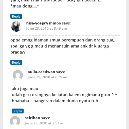
*mau dong….*
Reply
nisa-yoeja'y minoo
says:
June 23, 2010 at 8:49 am
oppa emng idaman smua perempuan dan orang tua,,
spa jga yg g mau d menantuin ama ank dr kluarga
brada??
Reply
aulia-cassiwon
says:
June 29, 2010 at 6:29 am
aku juga mau.
udah gitu orangnya keliatan kalem n gimana gtoo ^ ^
hhahaha… pangeran dalam dunia nyata tuh..
Reply
seirihan
says:
June 23, 2010 at 2:57 am