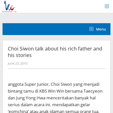
Skip
to
content
Menu
Choi Siwon talk about his rich father and
his stories
by
June 23, 2010
Koreanindo
anggota Super Junior, Choi Siwon yang menjadi
bintang tamu di KBS Win Win bersama Taecyeon
dan Jung Yong Hwa menceritakan banyak hal
serius dalam acara ini. mendapatkan gelar
‘eomchina’ atau anak idaman semua orang tua,