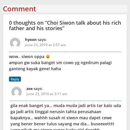
Comment
0 thoughts on “
Choi Siwon talk about his rich
father and his stories
”
hyoon
says:
June 23, 2010 at 2:57 am
wow.. siwon oppa
ampun gw suka banget sm cowo yg ngedrum palagi
ganteng kayak gene! haha
Reply
zoe
says:
June 23, 2010 at 3:11 am
gila enak banget ya… muda muda jadi artis tar kalo uda
ga jadi artis tinggal nerusin tahta perusahaan
bapaknya… wahhh susah ni siwon mau dapet cewe
yang bener bener tulus sayang ma dia… buseeeetttt
yang nikah ma siwon super lucky girl deeehh…