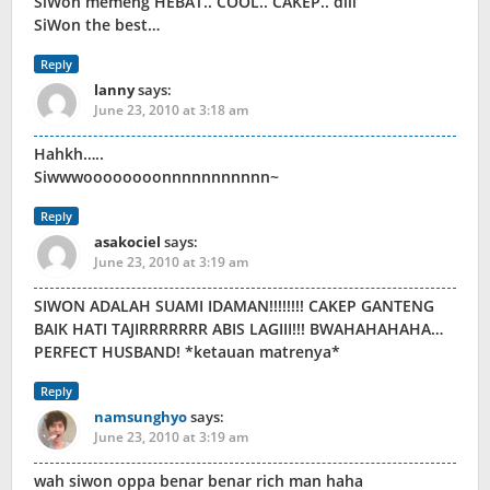
SiWon memeng HEBAT.. COOL.. CAKEP.. dlll
SiWon the best…
Reply
lanny
says:
June 23, 2010 at 3:18 am
Hahkh…..
Siwwwoooooooonnnnnnnnnnn~
Reply
asakociel
says:
June 23, 2010 at 3:19 am
SIWON ADALAH SUAMI IDAMAN!!!!!!!! CAKEP GANTENG
BAIK HATI TAJIRRRRRRR ABIS LAGIII!!! BWAHAHAHAHA…
PERFECT HUSBAND! *ketauan matrenya*
Reply
namsunghyo
says:
June 23, 2010 at 3:19 am
wah siwon oppa benar benar rich man haha