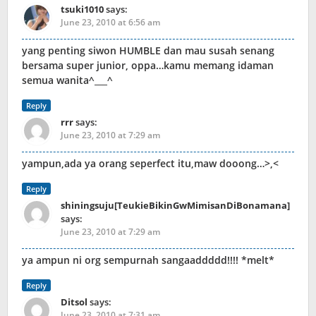
tsuki1010
says:
June 23, 2010 at 6:56 am
yang penting siwon HUMBLE dan mau susah senang
bersama super junior, oppa…kamu memang idaman
semua wanita^___^
Reply
rrr
says:
June 23, 2010 at 7:29 am
yampun,ada ya orang seperfect itu,maw dooong…>,<
Reply
shiningsuju[TeukieBikinGwMimisanDiBonamana]
says:
June 23, 2010 at 7:29 am
ya ampun ni org sempurnah sangaaddddd!!!! *melt*
Reply
Ditsol
says:
June 23, 2010 at 7:31 am