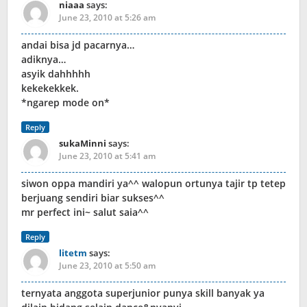
niaaa
says:
June 23, 2010 at 5:26 am
andai bisa jd pacarnya…
adiknya…
asyik dahhhhh
kekekekkek.
*ngarep mode on*
Reply
sukaMinni
says:
June 23, 2010 at 5:41 am
siwon oppa mandiri ya^^ walopun ortunya tajir tp tetep
berjuang sendiri biar sukses^^
mr perfect ini~ salut saia^^
Reply
litetm
says:
June 23, 2010 at 5:50 am
ternyata anggota superjunior punya skill banyak ya