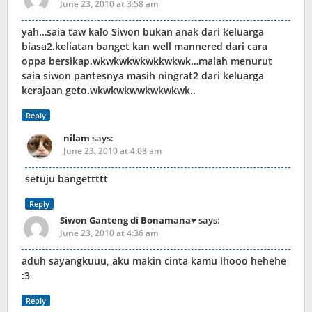
June 23, 2010 at 3:58 am
yah…saia taw kalo Siwon bukan anak dari keluarga
biasa2.keliatan banget kan well mannered dari cara
oppa bersikap.wkwkwkwkwkkwkwk…malah menurut
saia siwon pantesnya masih ningrat2 dari keluarga
kerajaan geto.wkwkwkwwkwkwkwk..
Reply
nilam
says:
June 23, 2010 at 4:08 am
setuju bangettttt
Reply
Siwon Ganteng di Bonamana♥
says:
June 23, 2010 at 4:36 am
aduh sayangkuuu, aku makin cinta kamu lhooo hehehe
:3
Reply