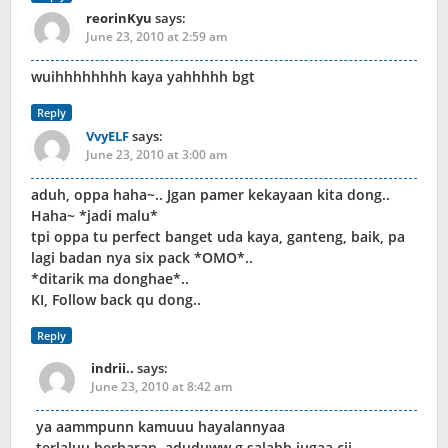
reorinKyu
says:
June 23, 2010 at 2:59 am
wuihhhhhhhh kaya yahhhhh bgt
Reply
VvyELF
says:
June 23, 2010 at 3:00 am
aduh, oppa haha~.. Jgan pamer kekayaan kita dong..
Haha~ *jadi malu*
tpi oppa tu perfect banget uda kaya, ganteng, baik, pa
lagi badan nya six pack *OMO*..
*ditarik ma donghae*..
KI, Follow back qu dong..
Reply
indrii..
says:
June 23, 2010 at 8:42 am
ya aammpunn kamuuu hayalannyaa
terlaluu berharap..aduduww g salahh jugaa cii