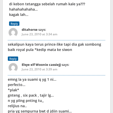
di kebon tetangga sebelah rumah kale ya???
hahahahahaha…
kagak lah…
Reply
ditahorse
says:
June 23, 2010 at 3:34 am
sekalipun kaya terus prince-like tapi dia gak sombong
baik royal pula *kedip mata ke siwon
Reply
Elsye elf Woonie cassieJJ
says:
June 23, 2010 at 3:39 am
emng la ya suami q yg 1 ni…
perfecto…
*plak*
gnteng , six pack , tajir lg…
n yg pling pnting tu,,
relijius na..
pria yg sempurna bwt d jdiin suami…