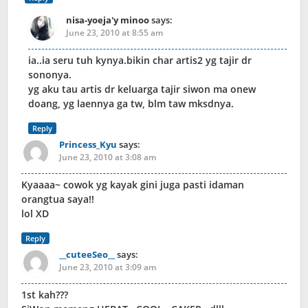
nisa-yoeja'y minoo
says:
June 23, 2010 at 8:55 am
ia..ia seru tuh kynya.bikin char artis2 yg tajir dr
sononya.
yg aku tau artis dr keluarga tajir siwon ma onew
doang, yg laennya ga tw, blm taw mksdnya.
Reply
Princess_Kyu
says:
June 23, 2010 at 3:08 am
Kyaaaa~ cowok yg kayak gini juga pasti idaman
orangtua saya!!
lol XD
Reply
__cuteeSeo__
says:
June 23, 2010 at 3:09 am
1st kah???