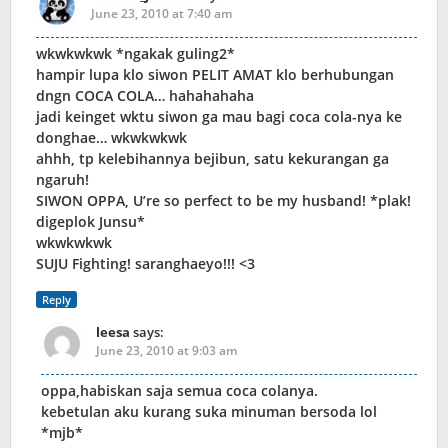
June 23, 2010 at 7:40 am
wkwkwkwk *ngakak guling2*
hampir lupa klo siwon PELIT AMAT klo berhubungan
dngn COCA COLA… hahahahaha
jadi keinget wktu siwon ga mau bagi coca cola-nya ke
donghae… wkwkwkwk
ahhh, tp kelebihannya bejibun, satu kekurangan ga
ngaruh!
SIWON OPPA, U’re so perfect to be my husband! *plak!
digeplok Junsu*
wkwkwkwk
SUJU Fighting! saranghaeyo!!! <3
Reply
leesa
says:
June 23, 2010 at 9:03 am
oppa,habiskan saja semua coca colanya.
kebetulan aku kurang suka minuman bersoda lol
*mjb*