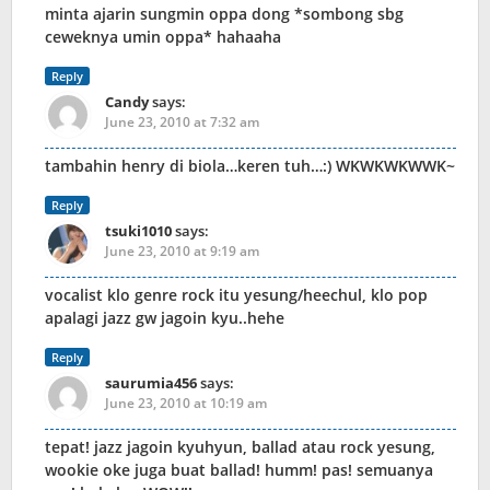
minta ajarin sungmin oppa dong *sombong sbg
ceweknya umin oppa* hahaaha
Reply
Candy
says:
June 23, 2010 at 7:32 am
tambahin henry di biola…keren tuh…:) WKWKWKWWK~
Reply
tsuki1010
says:
June 23, 2010 at 9:19 am
vocalist klo genre rock itu yesung/heechul, klo pop
apalagi jazz gw jagoin kyu..hehe
Reply
saurumia456
says:
June 23, 2010 at 10:19 am
tepat! jazz jagoin kyuhyun, ballad atau rock yesung,
wookie oke juga buat ballad! humm! pas! semuanya