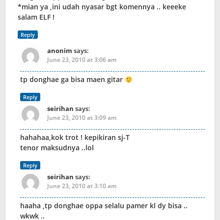
*mian ya ,ini udah nyasar bgt komennya .. keeeke
salam ELF !
Reply
anonim
says:
June 23, 2010 at 3:06 am
tp donghae ga bisa maen gitar
Reply
seirihan
says:
June 23, 2010 at 3:09 am
hahahaa,kok trot ! kepikiran sj-T
tenor maksudnya ..lol
Reply
seirihan
says:
June 23, 2010 at 3:10 am
haaha ,tp donghae oppa selalu pamer kl dy bisa ..
wkwk ..