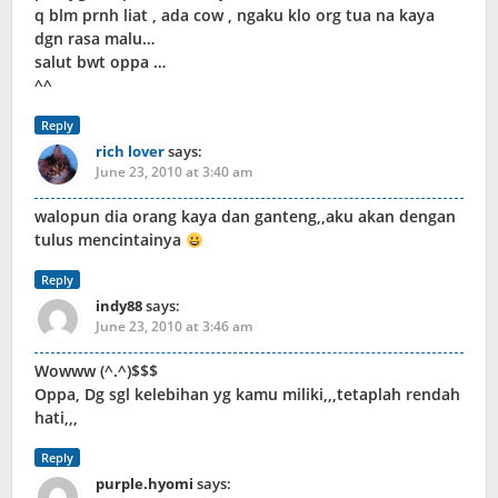
q blm prnh liat , ada cow , ngaku klo org tua na kaya
dgn rasa malu…
salut bwt oppa …
^^
Reply
rich lover
says:
June 23, 2010 at 3:40 am
walopun dia orang kaya dan ganteng,,aku akan dengan
tulus mencintainya
Reply
indy88
says:
June 23, 2010 at 3:46 am
Wowww (^.^)$$$
Oppa, Dg sgl kelebihan yg kamu miliki,,,tetaplah rendah
hati,,,
Reply
purple.hyomi
says: