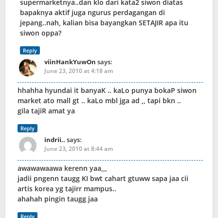
supermarketnya..dan klo dari kata2 siwon diatas
bapaknya aktif juga ngurus perdagangan di
jepang..nah, kalian bisa bayangkan SETAJIR apa itu
siwon oppa?
Reply
viinHankYuwOn
says:
June 23, 2010 at 4:18 am
hhahha hyundai it banyaK .. kaLo punya bokaP siwon
market ato mall gt .. kaLo mbl jga ad ,, tapi bkn ..
gila tajiR amat ya
Reply
indrii..
says:
June 23, 2010 at 8:44 am
awawawaawa kerenn yaa,,,
jadii pngenn taugg KI bwt cahart gtuww sapa jaa cii
artis korea yg tajirr mampus..
ahahah pingin taugg jaa
Reply