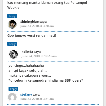
kau memang mantu idaman orang tua *ditampol
Wookie
Reply
Shiningblue
says:
June 23, 2010 at 3:20 am
Goo junpyo versi rendah hati!
Reply
kolinda
says:
June 24, 2010 at 10:23 am
yoi cingu…hahahaaha
ah tpi kagak setuju ah…
mukanya cakepan siwon…
*di ceburin ke samudra hindia ma BBF lovers*
Reply
stefany
says:
June 23, 2010 at 3:21 am