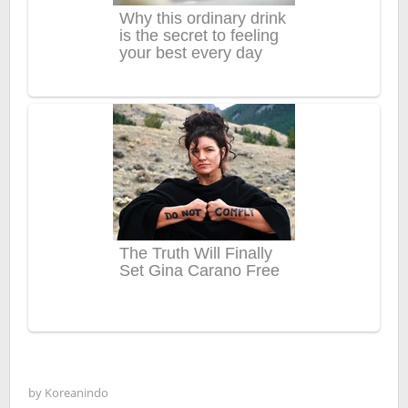
by
Koreanindo