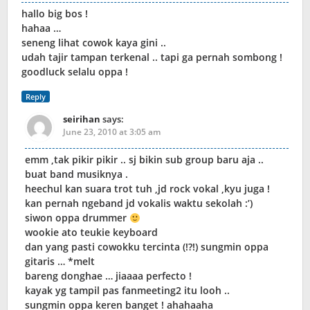
hallo big bos !
hahaa …
seneng lihat cowok kaya gini ..
udah tajir tampan terkenal .. tapi ga pernah sombong !
goodluck selalu oppa !
Reply
seirihan
says:
June 23, 2010 at 3:05 am
emm ,tak pikir pikir .. sj bikin sub group baru aja ..
buat band musiknya .
heechul kan suara trot tuh ,jd rock vokal ,kyu juga !
kan pernah ngeband jd vokalis waktu sekolah :’)
siwon oppa drummer
wookie ato teukie keyboard
dan yang pasti cowokku tercinta (!?!) sungmin oppa
gitaris … *melt
bareng donghae … jiaaaa perfecto !
kayak yg tampil pas fanmeeting2 itu looh ..
sungmin oppa keren banget ! ahahaaha