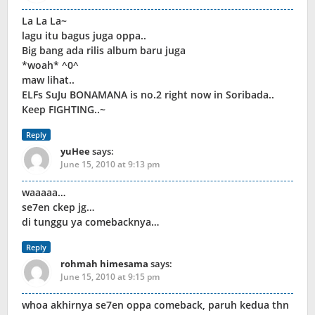
La La La~
lagu itu bagus juga oppa..
Big bang ada rilis album baru juga
*woah* ^0^
maw lihat..
ELFs SuJu BONAMANA is no.2 right now in Soribada..
Keep FIGHTING..~
Reply
yuHee
says:
June 15, 2010 at 9:13 pm
waaaaa…
se7en ckep jg…
di tunggu ya comebacknya…
Reply
rohmah himesama
says:
June 15, 2010 at 9:15 pm
whoa akhirnya se7en oppa comeback, paruh kedua thn