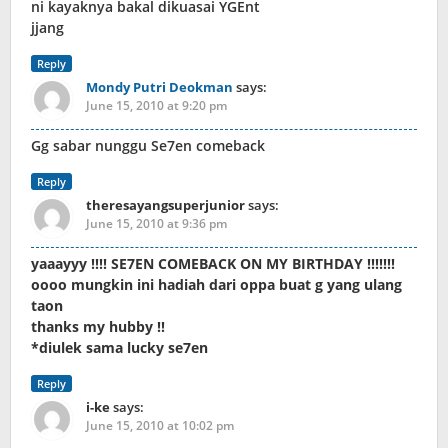
ni kayaknya bakal dikuasai YGEnt
jjang
Reply
Mondy Putri Deokman
says:
June 15, 2010 at 9:20 pm
Gg sabar nunggu Se7en comeback
Reply
theresayangsuperjunior
says:
June 15, 2010 at 9:36 pm
yaaayyy !!!! SE7EN COMEBACK ON MY BIRTHDAY !!!!!!!
oooo mungkin ini hadiah dari oppa buat g yang ulang
taon
thanks my hubby !!
*diulek sama lucky se7en
Reply
i-ke
says:
June 15, 2010 at 10:02 pm