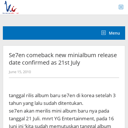
Skip
to
content
Menu
Se7en comeback new minialbum release
date confirmed as 21st July
by
June 15, 2010
Koreanindo
tanggal rilis album baru se7en di korea setelah 3
tahun yang lalu sudah ditentukan.
se7en akan merilis mini album baru nya pada
tanggal 21 Juli. mnrt YG Entertainment, pada 16
Juni ini ‘kita sudah memutuskan tanggal album