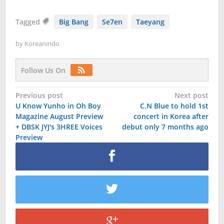
Tagged
Big Bang
Se7en
Taeyang
by
Koreanindo
Follow Us On
Post
Previous post
Next post
U Know Yunho in Oh Boy
C.N Blue to hold 1st
navigation
Magazine August Preview
concert in Korea after
+ DBSK JYJ's 3HREE Voices
debut only 7 months ago
Preview