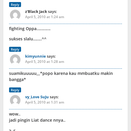
Reply
z'Black Jack
says:
April 5, 2010 at 1:24 am
fighting Oppa………….
sukses slalu……..^^
Reply
kimyunnie
says:
April 5, 2010 at 1:28 am
suamikuuuuu,,,*popo karena kau mmbuatku makin
bangga*
Reply
vy_Love SuJu
says:
April 5, 2010 at 1:31 am
wow..
jadi pingin Liat dance nnya..
>_<