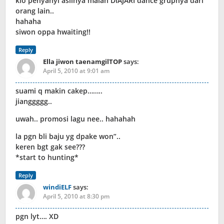
klo penyanyi aslinya malah DIAJARI dance grupnya dari
orang lain..
hahaha
siwon oppa hwaiting!!
Reply
Ella jiwon taenamgilTOP
says:
April 5, 2010 at 9:01 am
suami q makin cakep……..
jianggggg..
uwah.. promosi lagu nee.. hahahah
la pgn bli baju yg dpake won”..
keren bgt gak see???
*start to hunting*
Reply
windiELF
says:
April 5, 2010 at 8:30 pm
pgn lyt…. XD