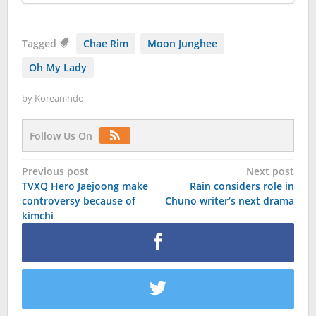
Tagged
Chae Rim
Moon Junghee
Oh My Lady
by
Koreanindo
Follow Us On
Post
Previous post
Next post
TVXQ Hero Jaejoong make
Rain considers role in
navigation
controversy because of
Chuno writer’s next drama
kimchi