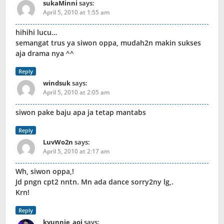
sukaMinni
says:
April 5, 2010 at 1:55 am
hihihi lucu…
semangat trus ya siwon oppa, mudah2n makin sukses
aja drama nya ^^
Reply
windsuk
says:
April 5, 2010 at 2:05 am
siwon pake baju apa ja tetap mantabs
Reply
LuvWo2n
says:
April 5, 2010 at 2:17 am
Wh, siwon oppa,!
Jd pngn cpt2 nntn. Mn ada dance sorry2ny lg,.
Krn!
Reply
kyunnie_aoi
says: