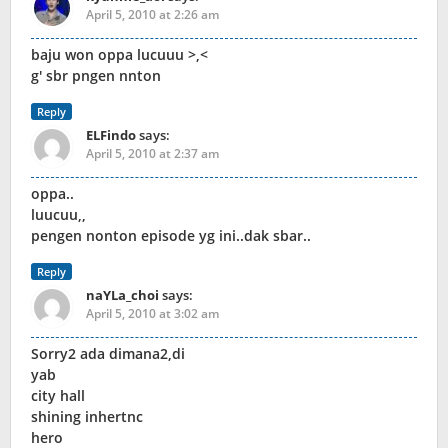
April 5, 2010 at 2:26 am
baju won oppa lucuuu >,<
g' sbr pngen nnton
Reply
ELFindo
says:
April 5, 2010 at 2:37 am
oppa..
luucuu,,
pengen nonton episode yg ini..dak sbar..
Reply
naYLa_choi
says:
April 5, 2010 at 3:02 am
Sorry2 ada dimana2,di
yab
city hall
shining inhertnc
hero