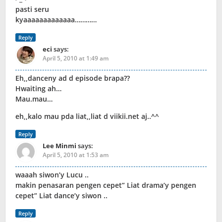
pasti seru
kyaaaaaaaaaaaaa…………
Reply
eci
says:
April 5, 2010 at 1:49 am
Eh,,danceny ad d episode brapa??
Hwaiting ah…
Mau.mau…
eh,,kalo mau pda liat,,liat d viikii.net aj..^^
Reply
Lee Minmi
says:
April 5, 2010 at 1:53 am
waaah siwon’y Lucu ..
makin penasaran pengen cepet” Liat drama’y pengen
cepet” Liat dance’y siwon ..
Reply