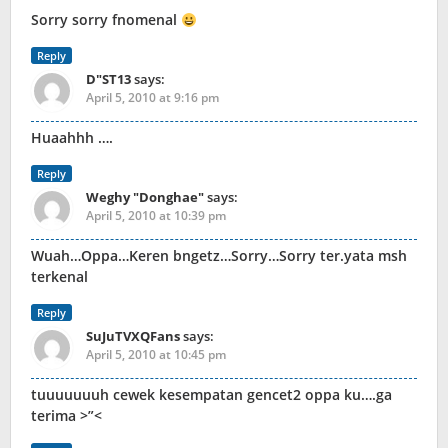
Sorry sorry fnomenal
Reply
D"ST13
says:
April 5, 2010 at 9:16 pm
Huaahhh ….
Reply
Weghy "Donghae"
says:
April 5, 2010 at 10:39 pm
Wuah…Oppa…Keren bngetz…Sorry…Sorry ter.yata msh
terkenal
Reply
SuJuTVXQFans
says:
April 5, 2010 at 10:45 pm
tuuuuuuuh cewek kesempatan gencet2 oppa ku….ga
terima >”<