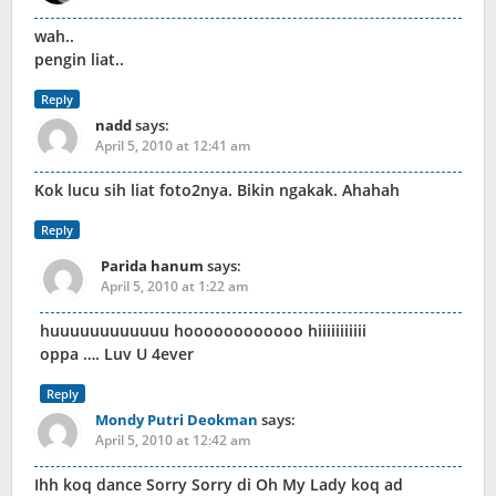
wah..
pengin liat..
Reply
nadd
says:
April 5, 2010 at 12:41 am
Kok lucu sih liat foto2nya. Bikin ngakak. Ahahah
Reply
Parida hanum
says:
April 5, 2010 at 1:22 am
huuuuuuuuuuuu hoooooooooooo hiiiiiiiiiii
oppa …. Luv U 4ever
Reply
Mondy Putri Deokman
says:
April 5, 2010 at 12:42 am
Ihh koq dance Sorry Sorry di Oh My Lady koq ad