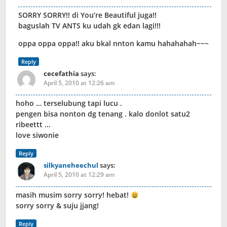
SORRY SORRY!! di You’re Beautiful juga!!
baguslah TV ANTS ku udah gk edan lagi!!!
oppa oppa oppa!! aku bkal nnton kamu hahahahah~~~
Reply
cecefathia
says:
April 5, 2010 at 12:26 am
hoho … terselubung tapi lucu .
pengen bisa nonton dg tenang . kalo donlot satu2
ribeettt …
love siwonie
Reply
silkyaneheechul
says:
April 5, 2010 at 12:29 am
masih musim sorry sorry! hebat!
sorry sorry & suju jjang!
Reply