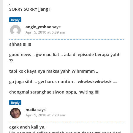
,
SORRY SORRY jjang !
Reply
angie_yeshae
says:
April 5, 2010 at 5:39 am
ahhaa !!!!!!!
good news .. gw mau liat .. ada di episode berapa yahh
??
tapi kok kaya nya maksa yahh ?? hmmmm ..
ga juga sihh .. gw harus nonton .. wkwkwkwkwkwk ….
chongmal saranghae siwon oppa, hwiting !!!!
Reply
maiia
says:
April 5, 2010 at 7:20 am
agak aneh kali ya..