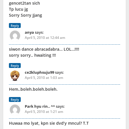
gencet2tan sich
Tp lucu jg
Sorry Sorry Jjang
Reply
anya
says:
April 5, 2010 at 12:44 am
siwon dance abracadabra… LOL…!!!!
sorry sorry.. hwaiting !!!
Reply
ce2kluphsuju99
says:
April 5, 2010 at 1:03 am
Hem..boleh.boleh.boleh.
Reply
Park hyu rin.. ^^
says:
April 5, 2010 at 1:21 am
Huwaa mo lyat, kpn sie dvd’y mncul? T.T