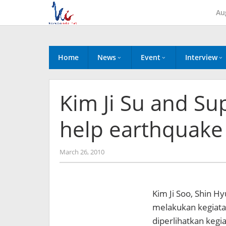
Skip
Au
to
content
Home
News
Event
Interview
Kim Ji Su and Su
help earthquake 
by
March 26, 2010
Koreanindo
Kim Ji Soo, Shin H
melakukan kegiatan
diperlihatkan keg