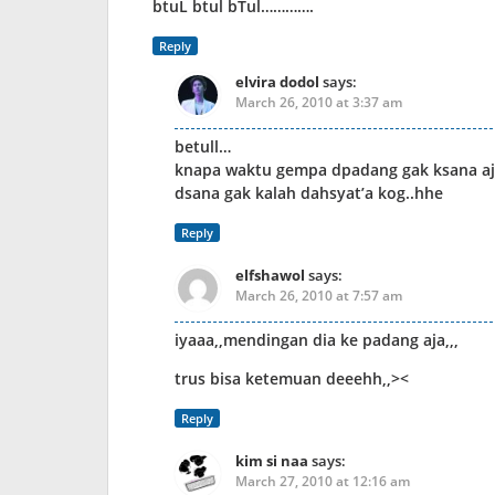
btuL btul bTul………….
Reply
elvira dodol
says:
March 26, 2010 at 3:37 am
betull…
knapa waktu gempa dpadang gak ksana aj
dsana gak kalah dahsyat’a kog..hhe
Reply
elfshawol
says:
March 26, 2010 at 7:57 am
iyaaa,,mendingan dia ke padang aja,,,
trus bisa ketemuan deeehh,,><
Reply
kim si naa
says:
March 27, 2010 at 12:16 am