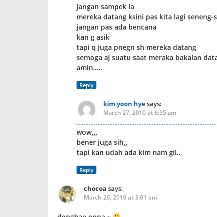
jangan sampek la
mereka datang ksini pas kita lagi seneng-
jangan pas ada bencana
kan g asik
tapi q juga pnegn sh mereka datang
semoga aj suatu saat meraka bakalan data
amin…..
Reply
kim yoon hye
says:
March 27, 2010 at 6:55 am
wow,,,
bener juga sih,,
tapi kan udah ada kim nam gil..
Reply
chocoa
says:
March 26, 2010 at 3:01 am
donghae oppa ~