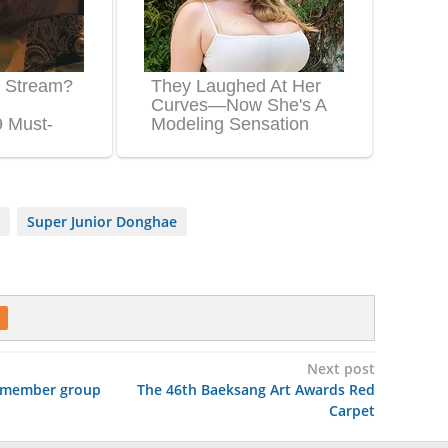
Super Junior Donghae
Next post
9-member group
The 46th Baeksang Art Awards Red
Carpet