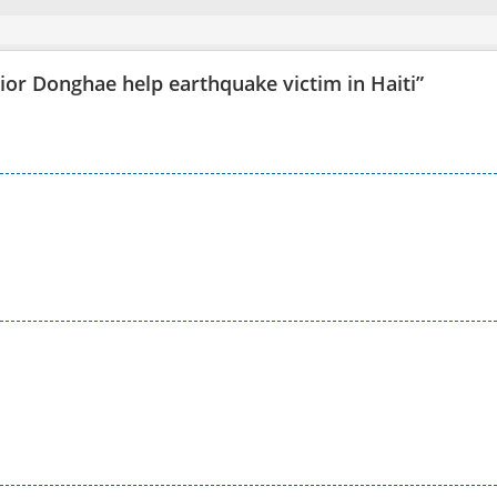
nior Donghae help earthquake victim in Haiti
”