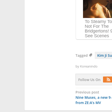
Tagged
Kim Ji Su
by
Koreanindo
Follow Us On
Post
Previous post
Nine Muses, a new 
navigation
from ZE:A’s MV