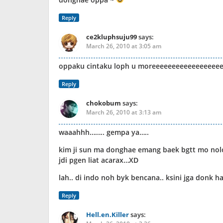
Reply
ce2kluphsuju99
says:
March 26, 2010 at 3:05 am
oppaku cintaku loph u moreeeeeeeeeeeeeeeee
Reply
chokobum
says:
March 26, 2010 at 3:13 am
waaahhh…….. gempa ya…..
kim ji sun ma donghae emang baek bgtt mo no
jdi pgen liat acarax…XD
lah.. di indo noh byk bencana.. ksini jga donk ha
Reply
Hell.en.Killer
says: