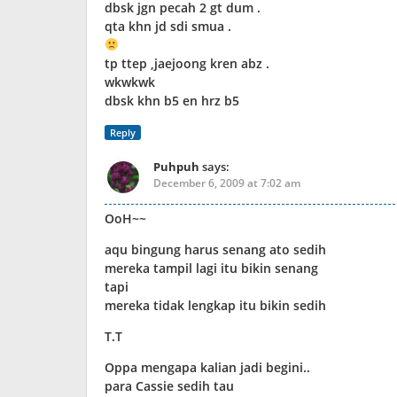
dbsk jgn pecah 2 gt dum .
qta khn jd sdi smua .
tp ttep ,jaejoong kren abz .
wkwkwk
dbsk khn b5 en hrz b5
Reply
Puhpuh
says:
December 6, 2009 at 7:02 am
OoH~~
aqu bingung harus senang ato sedih
mereka tampil lagi itu bikin senang
tapi
mereka tidak lengkap itu bikin sedih
T.T
Oppa mengapa kalian jadi begini..
para Cassie sedih tau