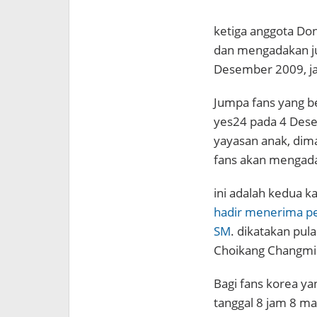
ketiga anggota Don
dan mengadakan ju
Desember 2009, jam
Jumpa fans yang be
yes24 pada 4 Dese
yayasan anak, dim
fans akan mengada
ini adalah kedua 
hadir menerima p
SM
. dikatakan pu
Choikang Changmin,
Bagi fans korea yan
tanggal 8 jam 8 m