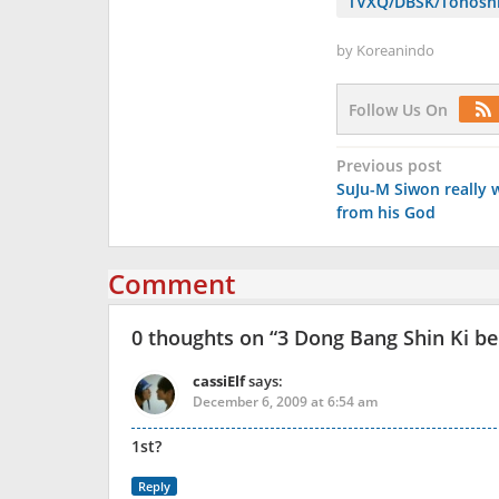
TVXQ/DBSK/Tohoshi
by
Koreanindo
Follow Us On
Post
Previous post
SuJu-M Siwon really w
navigation
from his God
Comment
0 thoughts on “
3 Dong Bang Shin Ki be
cassiElf
says:
December 6, 2009 at 6:54 am
1st?
Reply