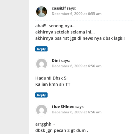
cassiElf
says:
December 6, 2009 at 6:55 am
ahai!!! seneng nya…
akhirnya setelah selama ini…
akhirnya bsa 1st jg!! di news nya dbsk lagi!!!
Reply
Dini
says:
December 6, 2009 at 6:56 am
Haduh!! Dbsk 5!
Kalian kmn si? TT
Reply
i luv SHInee
says:
December 6, 2009 at 6:56 am
arrgghh ~
dbsk jgn pecah 2 gt dum .