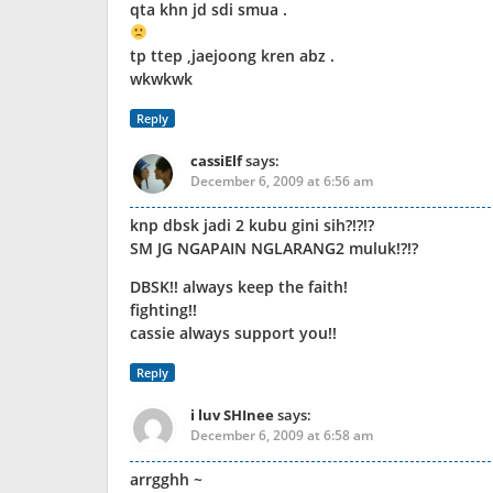
qta khn jd sdi smua .
tp ttep ,jaejoong kren abz .
wkwkwk
Reply
cassiElf
says:
December 6, 2009 at 6:56 am
knp dbsk jadi 2 kubu gini sih?!?!?
SM JG NGAPAIN NGLARANG2 muluk!?!?
DBSK!! always keep the faith!
fighting!!
cassie always support you!!
Reply
i luv SHInee
says:
December 6, 2009 at 6:58 am
arrgghh ~