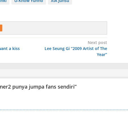
nki
U-Know Yunho
XIA Junsu
Next post
ant a kiss
Lee Seung Gi “2009 Artist of The
Year”
ner2 punya jumpa fans sendiri
”