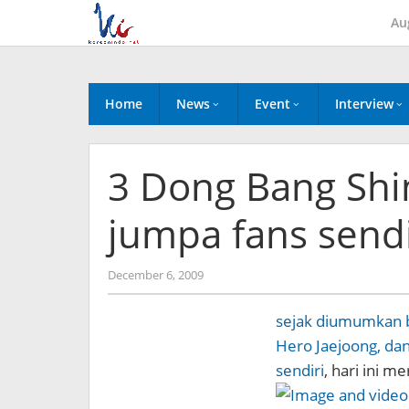
Skip
Au
to
content
Home
News
Event
Interview
3 Dong Bang Shi
jumpa fans sendi
by
December 6, 2009
Koreanindo
sejak diumumkan b
Hero Jaejoong, da
sendiri
, hari ini m