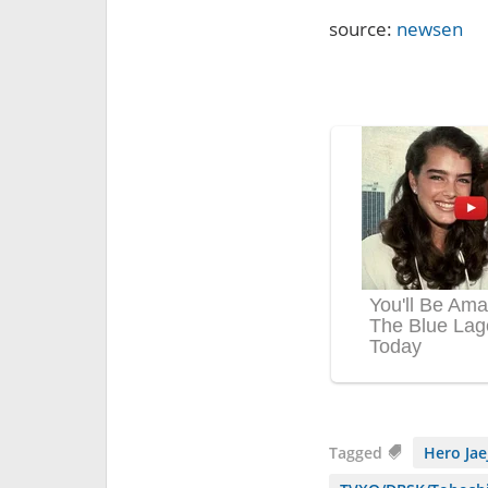
source:
newsen
Tagged
Hero Ja