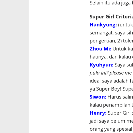
Selain itu ada jug
Super Girl Criteri
Hankyung:
(untuk
semangat, saya sih 
pengertian, 2) tol
Zhou Mi:
Untuk ka
hatinya, dan kalau
Kyuhyun:
Saya su
pula ini? please me
ideal saya adalah f
ya Super Boy! Sup
Siwon:
Harus sali
kalau penampilan t
Henry:
Super Girl
jadi saya belum m
orang yang spesial