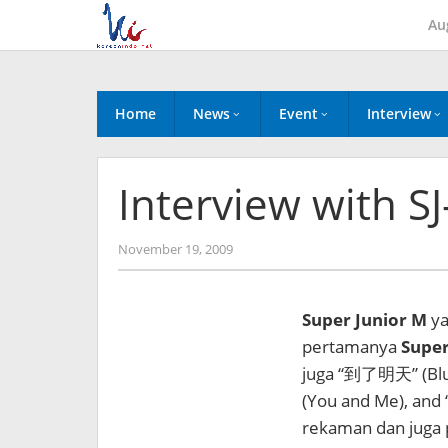
Skip
Au
to
content
Home
News
Event
Interview
Interview with S
by
November 19, 2009
Koreanindo
Super Junior M
ya
pertamanya
Super
juga “到了明天” (Blu
(You and Me), and
rekaman dan juga 