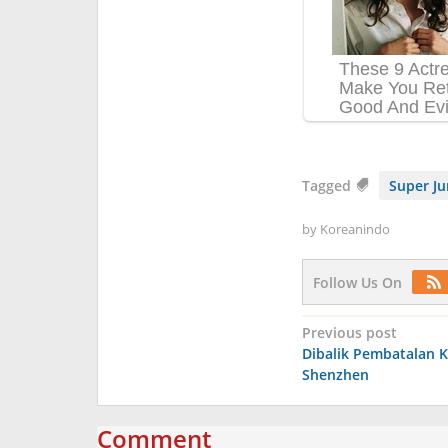
Tagged
Super Ju
by
Koreanindo
Follow Us On
Post
Previous post
Dibalik Pembatalan 
navigation
Shenzhen
Comment