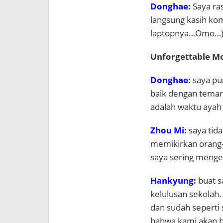
Donghae:
Saya ra
langsung kasih ko
laptopnya…Omo…
Unforgettable M
Donghae:
saya pu
baik dengan teman
adalah waktu ayah
Zhou Mi:
saya tid
memikirkan orang-o
saya sering menge
Hankyung:
buat s
kelulusan sekolah
dan sudah seperti 
bahwa kami akan b