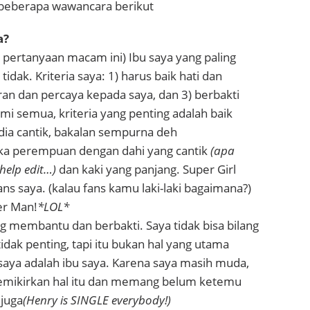
a beberapa wawancara berikut
a?
 pertanyaan macam ini) Ibu saya yang paling
tidak. Kriteria saya: 1) harus baik hati dan
eran dan percaya kepada saya, dan 3) berbakti
mi semua, kriteria yang penting adalah baik
 dia cantik, bakalan sempurna deh
ka perempuan dengan dahi yang cantik
(apa
 help edit…)
dan kaki yang panjang. Super Girl
ans saya. (kalau fans kamu laki-laki bagaimana?)
er Man!
*LOL*
ng membantu dan berbakti. Saya tidak bisa bilang
idak penting, tapi itu bukan hal yang utama
 saya adalah ibu saya. Karena saya masih muda,
emikirkan hal itu dan memang belum ketemu
 juga
(Henry is SINGLE everybody!)