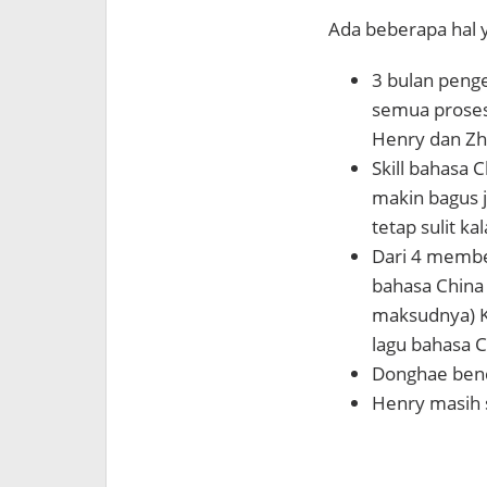
Ada beberapa hal 
3 bulan penge
semua proses
Henry dan Zh
Skill bahasa
makin bagus j
tetap sulit k
Dari 4 member
bahasa China 
maksudnya) K
lagu bahasa C
Donghae benc
Henry masih s