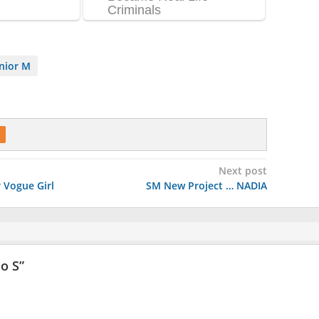
nior M
Next post
Vogue Girl
SM New Project … NADIA
ao S
”