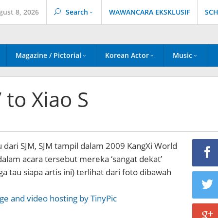
gust 8, 2026
Search
WAWANCARA EKSKLUSIF
SCH
Magazine / Pictorial
Korean Actor
Music
 to Xiao S
 dari SJM, SJM tampil dalam 2009 KangXi World
 dalam acara tersebut mereka ‘sangat dekat’
a tau siapa artis ini) terlihat dari foto dibawah