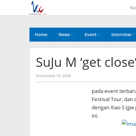
Skip
Au
to
content
Home
News
Event
Interview
SuJu M ‘get close’
by
November 16, 2009
Koreanindo
pada event terbaru
Festival Tour, dan
dengan Xiao S (gw g
ini.