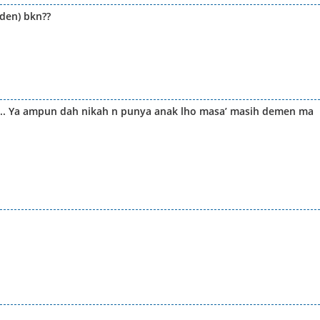
rden) bkn??
u.. Ya ampun dah nikah n punya anak lho masa’ masih demen ma