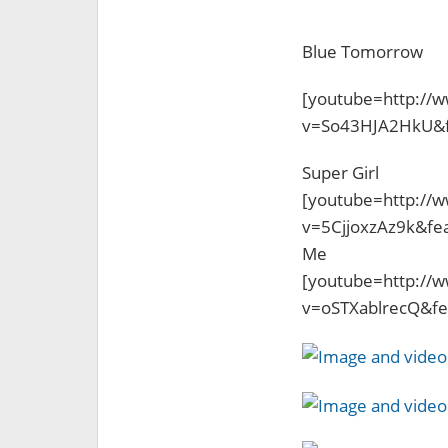
Blue Tomorrow
[youtube=http://
v=So43HJA2HkU&f
Super Girl
[youtube=http://
v=5CjjoxzAz9k&fe
Me
[youtube=http://
v=oSTXablrecQ&fe