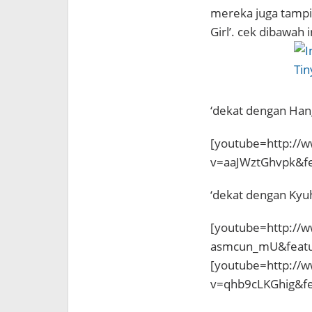
mereka juga tampil
Girl’. cek dibawah i
‘dekat dengan Han
[youtube=http://
v=aaJWztGhvpk&f
‘dekat dengan Kyu
[youtube=http://
asmcun_mU&featu
[youtube=http://
v=qhb9cLKGhig&f