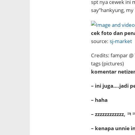
spt nya cewek ini
say”hankyung, my 
cek foto dan pen
source:
sj-market
Credits: fampar @ 
tags (pictures)
komentar netizen
– ini juga….jadi 
– haha
– zzzzzzzzzzzz, 
– kenapa unnie i