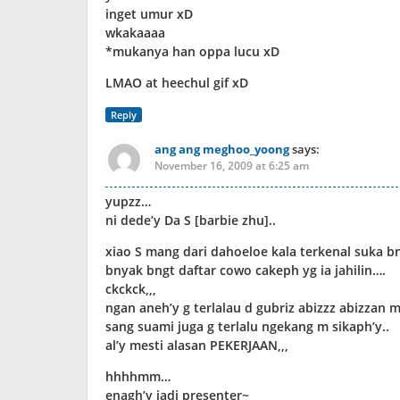
inget umur xD
wkakaaaa
*mukanya han oppa lucu xD
LMAO at heechul gif xD
Reply
ang ang meghoo_yoong
says:
November 16, 2009 at 6:25 am
yupzz…
ni dede’y Da S [barbie zhu]..
xiao S mang dari dahoeloe kala terkenal suka bn
bnyak bngt daftar cowo cakeph yg ia jahilin….
ckckck,,,
ngan aneh’y g terlalau d gubriz abizzz abizzan 
sang suami juga g terlalu ngekang m sikaph’y..
al’y mesti alasan PEKERJAAN,,,
hhhhmm…
enagh’y jadi presenter~