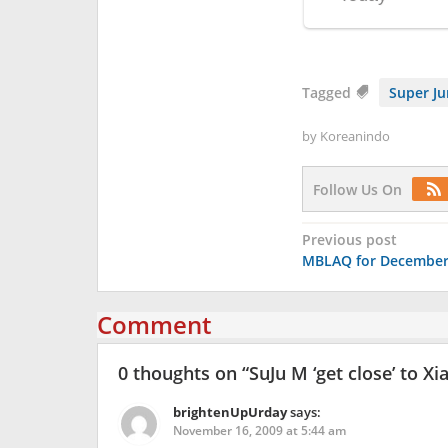
Tagged
Super Ju
by
Koreanindo
Follow Us On
Post
Previous post
MBLAQ for December 
navigation
Comment
0 thoughts on “
SuJu M ‘get close’ to Xi
brightenUpUrday
says:
November 16, 2009 at 5:44 am