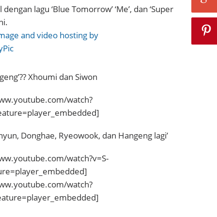
 dengan lagu ‘Blue Tomorrow’ ‘Me’, dan ‘Super
ni.
geng’?? Xhoumi dan Siwon
www.youtube.com/watch?
eature=player_embedded]
hyun, Donghae, Ryeowook, dan Hangeng lagi’
www.youtube.com/watch?v=S-
re=player_embedded]
www.youtube.com/watch?
eature=player_embedded]