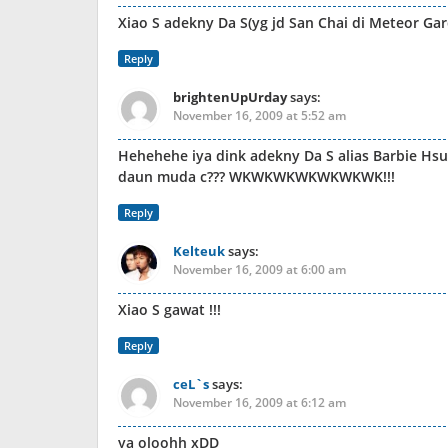
Xiao S adekny Da S(yg jd San Chai di Meteor Ga
Reply
brightenUpUrday
says:
November 16, 2009 at 5:52 am
Hehehehe iya dink adekny Da S alias Barbie Hs
daun muda c??? WKWKWKWKWKWKWK!!!
Reply
Kelteuk
says:
November 16, 2009 at 6:00 am
Xiao S gawat !!!
Reply
ceL`s
says:
November 16, 2009 at 6:12 am
ya oloohh xDD