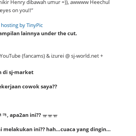
 mikir Henry dibawah umur =)), awwww Heechul
eyes on you!!”
ampilan lainnya under the cut.
YouTube (fancams) & izurei @ sj-world.net +
 di sj-market
pekerjaan cowok saya??
ㅋㅋㅋ, apa2an ini?? ㅠㅠㅠ
ni melakukan ini?? hah…cuaca yang dingin…