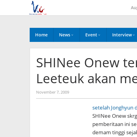
Skip
Au
to
content
Home
News
Event
Interview
SHINee Onew ter
Leeteuk akan m
by
November 7, 2009
Koreanindo
setelah Jonghyun d
SHINee Onew skrg 
pemberitaan ini se
demam tinggi sejak