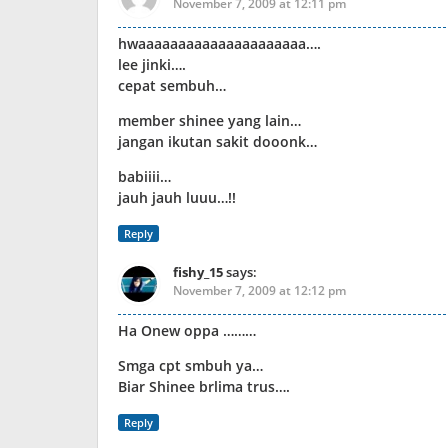
November 7, 2009 at 12:11 pm
hwaaaaaaaaaaaaaaaaaaaaa….
lee jinki….
cepat sembuh…
member shinee yang lain…
jangan ikutan sakit dooonk…
babiiii…
jauh jauh luuu…!!
Reply
fishy_15
says:
November 7, 2009 at 12:12 pm
Ha Onew oppa ………
Smga cpt smbuh ya…
Biar Shinee brlima trus….
Reply