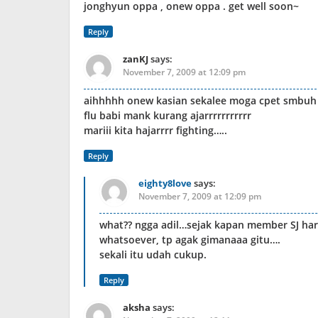
jonghyun oppa , onew oppa . get well soon~
Reply
zanKJ
says:
November 7, 2009 at 12:09 pm
aihhhhh onew kasian sekalee moga cpet smbuh
flu babi mank kurang ajarrrrrrrrrrr
mariii kita hajarrrr fighting…..
Reply
eighty8love
says:
November 7, 2009 at 12:09 pm
what?? ngga adil…sejak kapan member SJ haru
whatsoever, tp agak gimanaaa gitu….
sekali itu udah cukup.
Reply
aksha
says: