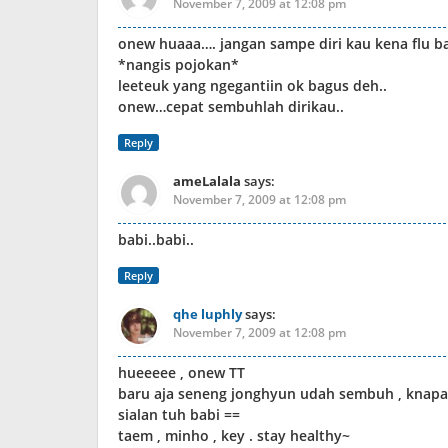
November 7, 2009 at 12:08 pm
onew huaaa…. jangan sampe diri kau kena flu ba
*nangis pojokan*
leeteuk yang ngegantiin ok bagus deh..
onew…cepat sembuhlah dirikau..
Reply
ameLalala
says:
November 7, 2009 at 12:08 pm
babi..babi..
Reply
qhe luphly
says:
November 7, 2009 at 12:08 pm
hueeeee , onew TT
baru aja seneng jonghyun udah sembuh , knapa 
sialan tuh babi ==
taem , minho , key . stay healthy~