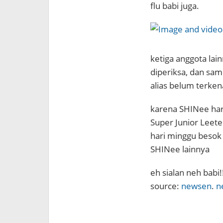
flu babi juga.
ketiga anggota lai
diperiksa, dan sam
alias belum terkena
karena SHINee har
Super Junior Leet
hari minggu besok
SHINee lainnya
eh sialan neh bab
source:
newsen
.
n