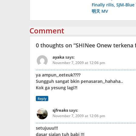
Finally rilis, SJM-B
navigation
明天 MV
Comment
0 thoughts on “
SHINee Onew terkena f
ayaka
says:
November 7, 2009 at 12:06 pm
ya ampun,,eeteuk????
Sungguh sangat bkin penasaran,,hahaha..
Kok ga yesung lagi?!
Reply
sjfreaks
says:
November 7, 2009 at 12:06 pm
setujuuu!!!
dasar sialan tuh babi !!!