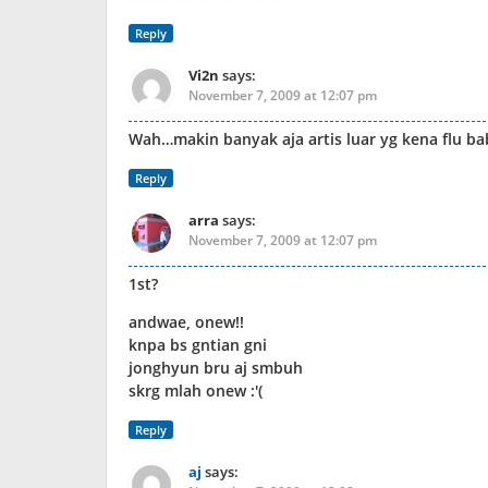
Reply
Vi2n
says:
November 7, 2009 at 12:07 pm
Wah…makin banyak aja artis luar yg kena flu ba
Reply
arra
says:
November 7, 2009 at 12:07 pm
1st?
andwae, onew!!
knpa bs gntian gni
jonghyun bru aj smbuh
skrg mlah onew :'(
Reply
aj
says: