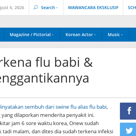
gust 6, 2026
Search
WAWANCARA EKSKLUSIF
SCH
Magazine / Pictorial
Korean Actor
Music
kena flu babi &
enggantikannya
inyatakan sembuh dari swine flu alias flu babi
,
yang dilaporkan menderita penyakit ini.
kitar jam 6 sore waktu korea, Onew sudah
 tadi malam, dan dites dia sudah terkena infeksi