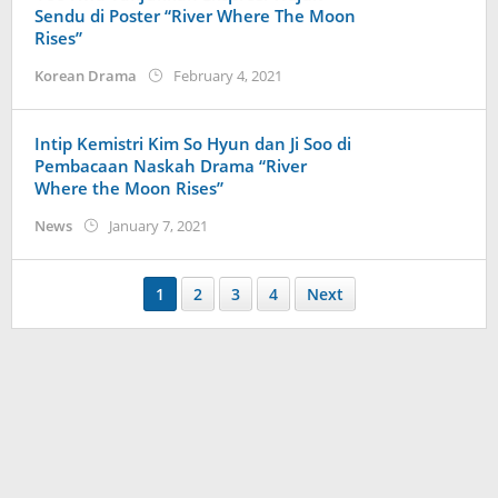
Sendu di Poster “River Where The Moon
Rises”
by
Korean Drama
February 4, 2021
anisrina
Intip Kemistri Kim So Hyun dan Ji Soo di
Pembacaan Naskah Drama “River
Where the Moon Rises”
by
News
January 7, 2021
wndwnrt
1
2
3
4
Next