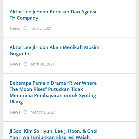
Aktor Lee Ji Hoon Berpisah Dari Agensi
TH Company
by
News
June 2, 2021
Kidihae
Aktor Lee Ji Hoon Akan Menikah Musim
Gugur Ini
by
News
April 30, 2021
Kidihae
Beberapa Pemain Drama “River Where
The Moon Rises” Putuskan Tidak
Menerima Pembayaran untuk Syuting
Ulang
by
News
March 9, 2021
wndwnrt
Ji Soo, Kim So Hyun, Lee Ji Hoon, & Choi
Yoo Hwa Tunjukkan Ekspresi Wajah