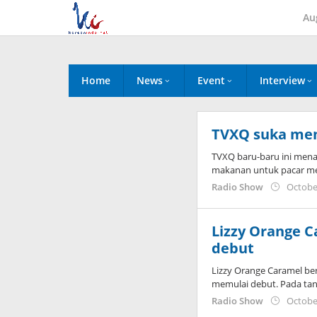
Skip
Au
to
content
Home
News
Event
Interview
TVXQ suka me
TVXQ baru-baru ini men
makanan untuk pacar me
Radio Show
Octobe
Lizzy Orange 
debut
Lizzy Orange Caramel be
memulai debut. Pada tan
Radio Show
Octobe