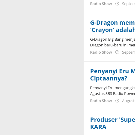
Radio Show
Septem
G-Dragon memb
'Crayon' adala
G-Dragon Big Bang menja
Dragon baru-baru ini m
Radio Show
Septem
Penyanyi Eru 
Ciptaannya?
Penyanyi Eru mengungkap
Agustus SBS Radio Power
Radio Show
August
Produser 'Supe
KARA