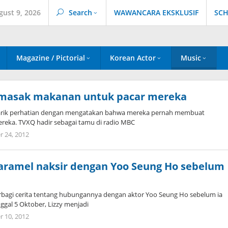
gust 9, 2026
Search
WAWANCARA EKSKLUSIF
SCH
Magazine / Pictorial
Korean Actor
Music
masak makanan untuk pacar mereka
arik perhatian dengan mengatakan bahwa mereka pernah membuat
reka. TVXQ hadir sebagai tamu di radio MBC
by
r 24, 2012
Koreanindo
Caramel naksir dengan Yoo Seung Ho sebelum
rbagi cerita tentang hubungannya dengan aktor Yoo Seung Ho sebelum ia
ggal 5 Oktober, Lizzy menjadi
by
r 10, 2012
Koreanindo