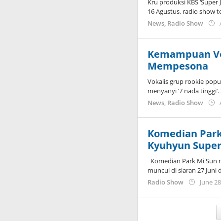
Kru produksi KBS ‘Super 
16 Agustus, radio show 
News
,
Radio Show
Kemampuan Vok
Mempesona
Vokalis grup rookie po
menyanyi ‘7 nada tinggi’.
News
,
Radio Show
Komedian Park
Kyuhyun Super
Komedian Park Mi Sun m
muncul di siaran 27 Juni
Radio Show
June 28