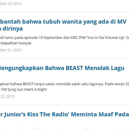
by
ber 23, 2012
Koreanindo
antah bahwa tubuh wanita yang ada di MV
h dirinya
di tamu pada episode 19 September dari KBS 2FM ‘Yoo In Na Volume Up’. G
endapatkan banyak
by
ber 21, 2012
Koreanindo
Mengungkapkan Bahwa BEAST Menolak Lagu
kan bahwa BEAST tanpa sadar menolak salah satu lagunya. Pada siaran 2
 FM ‘Jung Sun Hee’s A Night
by
 27, 2012
Koreanindo
r Junior’s Kiss The Radio' Meminta Maaf Pad