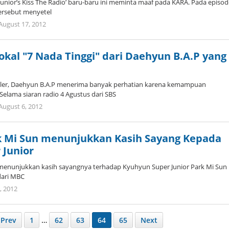
Junior’s Kiss The Radio’ baru-baru ini meminta maaf pada KARA. Pada episo
tersebut menyetel
by
August 17, 2012
Koreanindo
al "7 Nada Tinggi" dari Daehyun B.A.P yang
puler, Daehyun B.A.P menerima banyak perhatian karena kemampuan
 Selama siaran radio 4 Agustus dari SBS
by
August 6, 2012
Koreanindo
 Mi Sun menunjukkan Kasih Sayang Kepada
 Junior
enunjukkan kasih sayangnya terhadap Kyuhyun Super Junior Park Mi Sun
 dari MBC
by
, 2012
Koreanindo
Prev
1
…
62
63
64
65
Next