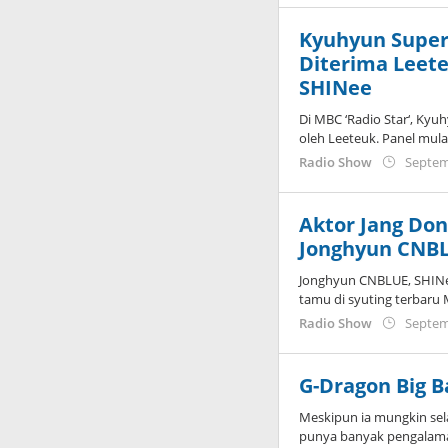
Kyuhyun Super
Diterima Leet
SHINee
Di MBC ‘Radio Star‘, Ky
oleh Leeteuk. Panel mula
Radio Show
Septem
Aktor Jang Do
Jonghyun CNB
Jonghyun CNBLUE, SHINe
tamu di syuting terbaru M
Radio Show
Septem
G-Dragon Big B
Meskipun ia mungkin sel
punya banyak pengalama