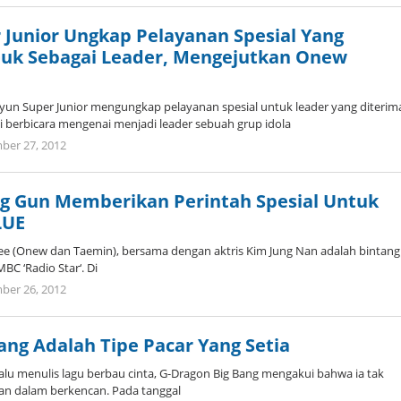
 Junior Ungkap Pelayanan Spesial Yang
euk Sebagai Leader, Mengejutkan Onew
uhyun Super Junior mengungkap pelayanan spesial untuk leader yang diterim
i berbicara mengenai menjadi leader sebuah grup idola
by
ber 27, 2012
Koreanindo
ng Gun Memberikan Perintah Spesial Untuk
LUE
e (Onew dan Taemin), bersama dengan aktris Kim Jung Nan adalah bintang
BC ‘Radio Star‘. Di
by
ber 26, 2012
Koreanindo
ang Adalah Tipe Pacar Yang Setia
alu menulis lagu berbau cinta, G-Dragon Big Bang mengakui bahwa ia tak
n dalam berkencan. Pada tanggal