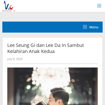
Skip
to
content
Menu
Lee Seung Gi dan Lee Da In Sambut
Kelahiran Anak Kedua
by
July 8, 2026
Kidihae