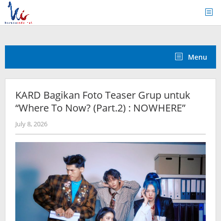
Skip
to
content
Menu
KARD Bagikan Foto Teaser Grup untuk
“Where To Now? (Part.2) : NOWHERE”
by
July 8, 2026
anisrina