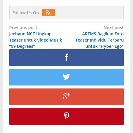
Follow Us On
Post
Previous post
Next post
Jaehyun NCT Ungkap
ARTMS Bagikan Foto
navigation
Teaser untuk Video Musik
Teaser Individu Terbaru
“99 Degrees”
untuk “Hyper-Ego”