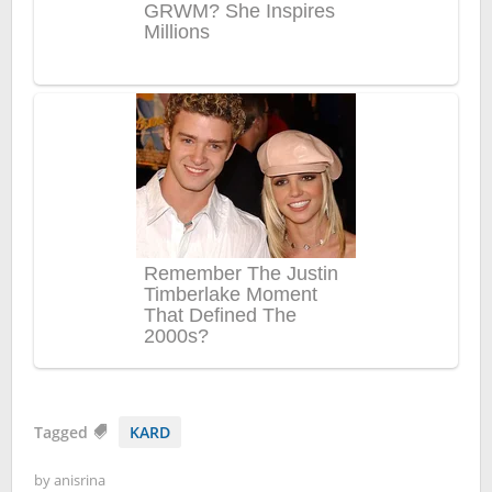
Tagged
KARD
by
anisrina