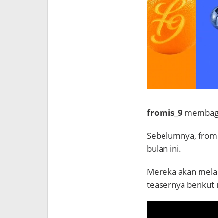
fromis_9
membagik
Sebelumnya, fromi
bulan ini.
Mereka akan melak
teasernya berikut i