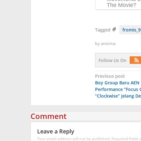
Tagged
fromis_9
by
anisrina
Follow Us On
Post
Previous post
Boy Group Baru AEN 
navigation
Performance “Focus 
“Clockwise” Jelang D
Comment
Leave a Reply
Your email address will not be published.
Required fields