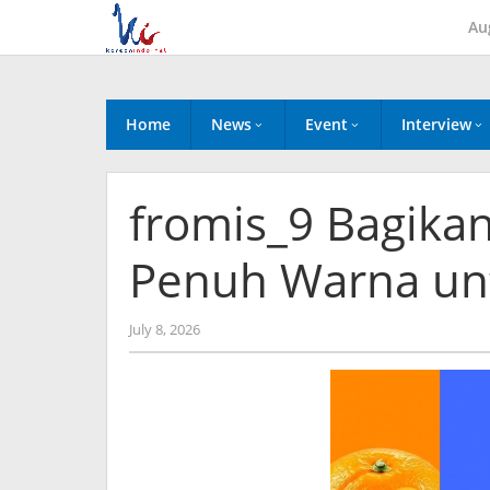
Skip
Au
to
content
Home
News
Event
Interview
fromis_9 Bagika
Penuh Warna un
by
July 8, 2026
anisrina