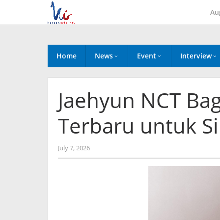
Skip
Au
to
content
Home
News
Event
Interview
Jaehyun NCT Bag
Terbaru untuk Si
by
July 7, 2026
anisrina