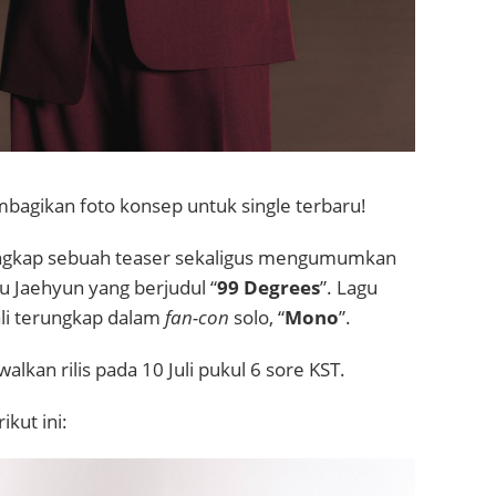
agikan foto konsep untuk single terbaru!
ngkap sebuah teaser sekaligus mengumumkan
ru Jaehyun yang berjudul “
99 Degrees
”. Lagu
ali terungkap dalam
fan-con
solo, “
Mono
”.
alkan rilis pada 10 Juli pukul 6 sore KST.
ikut ini: