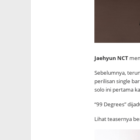
Jaehyun NCT
memb
Sebelumnya, teru
perilisan single ba
solo ini pertama k
“99 Degrees” dijadw
Lihat teasernya ber