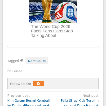
Tagged
Nam Bo Ra
by
Kidihae
Follow Us On
Post
Previous post
Next post
Kim Garam Resmi Kembali
Felix Stray Kids Terpilih
navigation
ke Dunia Hiburan sebagai
sebagai Duta Hanbok