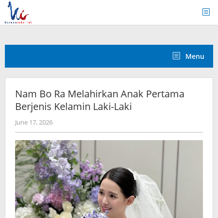
Skip
to
content
Menu
Nam Bo Ra Melahirkan Anak Pertama
Berjenis Kelamin Laki-Laki
by
June 17, 2026
Kidihae