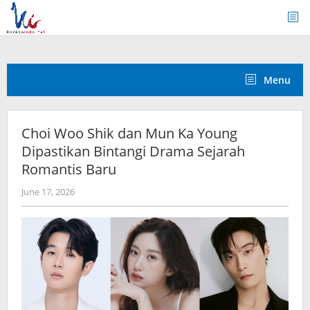
Skip
to
content
Menu
Choi Woo Shik dan Mun Ka Young
Dipastikan Bintangi Drama Sejarah
Romantis Baru
by
June 17, 2026
Kidihae