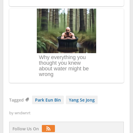
Tagged
Park Eun Bin
Yang Se Jong
by
wndwnrt
Follow Us On