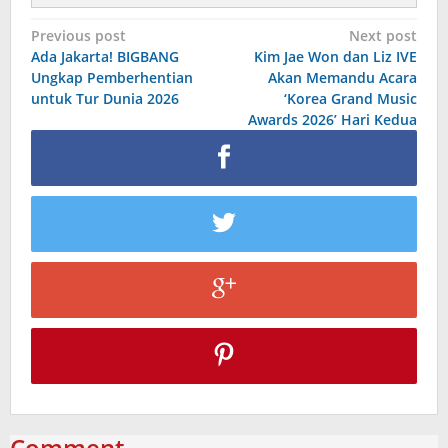
Post
Previous post
Next post
Ada Jakarta! BIGBANG
Kim Jae Won dan Liz IVE
navigation
Ungkap Pemberhentian
Akan Memandu Acara
untuk Tur Dunia 2026
‘Korea Grand Music
Awards 2026’ Hari Kedua
Comment