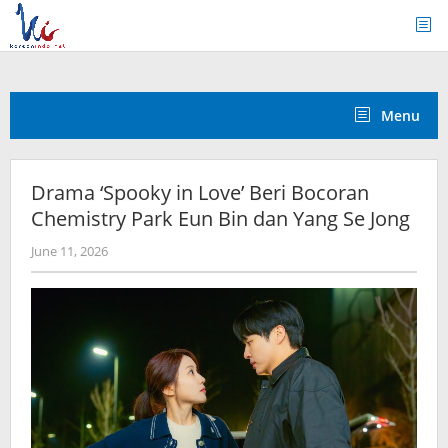
Skip
to
content
Menu
Drama ‘Spooky in Love’ Beri Bocoran
Chemistry Park Eun Bin dan Yang Se Jong
by
June 11, 2026
wndwnrt