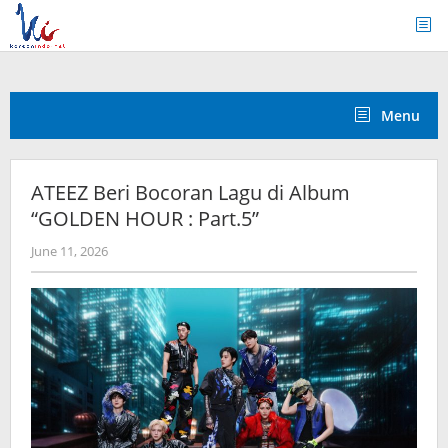
Skip
to
content
Menu
ATEEZ Beri Bocoran Lagu di Album
“GOLDEN HOUR : Part.5”
by
June 11, 2026
anisrina