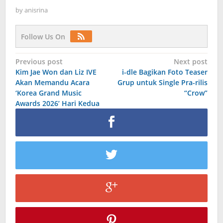
by
anisrina
Follow Us On
Post
Previous post
Next post
Kim Jae Won dan Liz IVE
i-dle Bagikan Foto Teaser
navigation
Akan Memandu Acara
Grup untuk Single Pra-rilis
‘Korea Grand Music
“Crow”
Awards 2026’ Hari Kedua